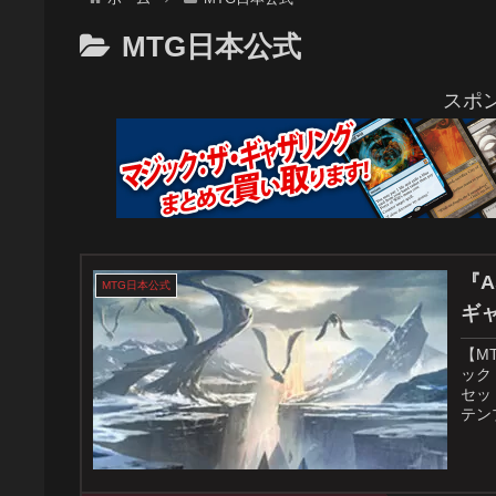
MTG日本公式
スポ
『A
MTG日本公式
ギ
【MT
ック
セッ
テン