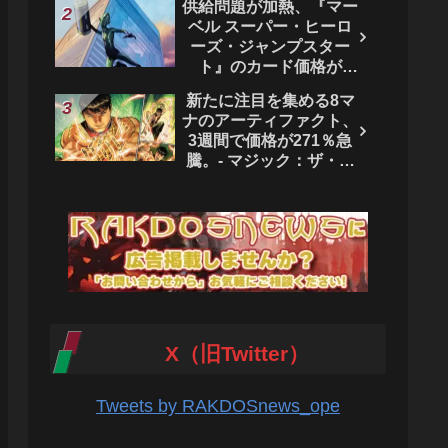
供給問題が加熱、『マー
ベル スーパー・ヒーロ
ーズ・ジャンプスター
ト』のカード価格が
4444％急騰。 - マジッ
新たに注目を集める8マ
ク：ザ・ギャザリング
ナのアーティファクト、
3週間で価格が271％急
騰。- マジック：ザ・ギ
ャザリング
X（旧Twitter）
Tweets by RAKDOSnews_ope