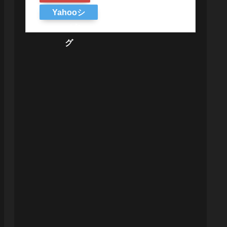
Yahooシ
ョッピン
グ