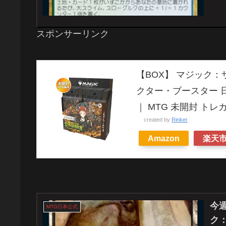
スポンサーリンク
【BOX】 マジック
クター・ブースター 日本
｜ MTG 未開封 トレカ 
created by
Rinker
Amazon
楽天
今週
MTG日本公式
ク