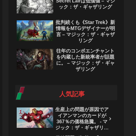
Secret Lairは低価値 – マジ
ック：ザ・ギャザリング
批判続くも《Star Trek》新
情報をMTGデザイナーが明
言 – マジック：ザ・ギャザ
リング
往年のコンボエンチャント
を内蔵した新統率者が話題
に。 – マジック：ザ・ギャ
ザリング
人気記事
生産上の問題が原因でア
イアンマンのカードが
367％の価格急騰。 - マ
ジック：ザ・ギャザリン
グ