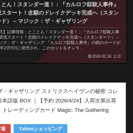
ことん！スタンダー道！：『カルロフ邸殺人事件』
境スタート！念願のドレイクデッキ完成へ（スタン
ード） – マジック：ザ・ギャザリング
式】記事情報：とことん！スタンダー道！：『カルロフ邸殺人事
環境スタート！念願のドレイクデッキ完成へ（スタンダード） –
ック：ザ・ギャザリング 『カルロフ邸殺人事件』の紙のカードが
24年2月9日に発売され、このセットをオンラ...
2024.02.16
0
：ザ・ギャザリング ストリクスヘイヴンの秘密 コレ
語版 BOX ｜【予約 2026/4/24】入荷次第出荷
トレーディングカード Magic: The Gathering
市場
Yahooショッピング