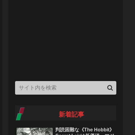
新着記事
判読困難な《The Hobbit》