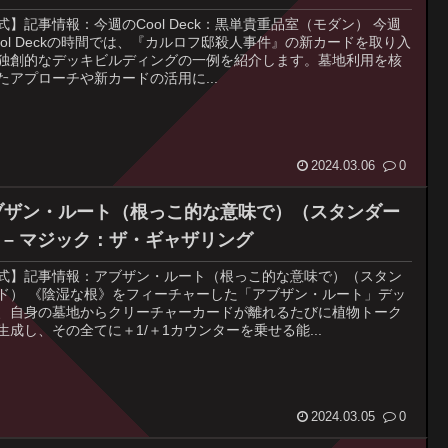
式】記事情報：今週のCool Deck：黒単貴重品室（モダン） 今週
ool Deckの時間では、『カルロフ邸殺人事件』の新カードを取り入
独創的なデッキビルディングの一例を紹介します。墓地利用を核
たアプローチや新カードの活用に...
2024.03.06
0
ブザン・ルート（根っこ的な意味で）（スタンダー
）– マジック：ザ・ギャザリング
式】記事情報：アブザン・ルート（根っこ的な意味で）（スタン
ド） 《陰湿な根》をフィーチャーした「アブザン・ルート」デッ
、自身の墓地からクリーチャーカードが離れるたびに植物トーク
生成し、その全てに＋1/＋1カウンターを乗せる能...
2024.03.05
0