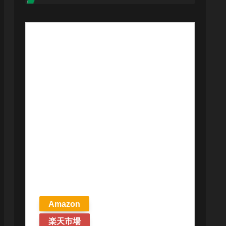
【予約商品
2026年4月24日
発売予定】 マ
ジック ザ・ギ
ャザリング ス
トリクスヘイ
ヴンの秘密 統
率者デッキ プ
リズマリの技
巧 英語版 MTG
Amazon
楽天市場