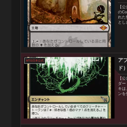
【公
のC
れた
とし
ア
MTG日本公式
ド
【公
ダー
キは
ンを