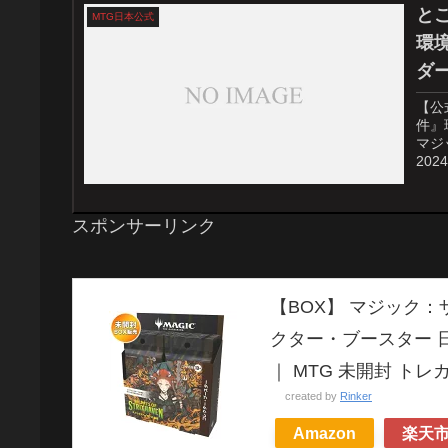
と
MTG日本公式
環
ダ
【公
件』
マジ
20
スポンサーリンク
【BOX】 マジック
クター・ブースター 日本
｜ MTG 未開封 トレカ 
created by
Rinker
Amazon
楽天