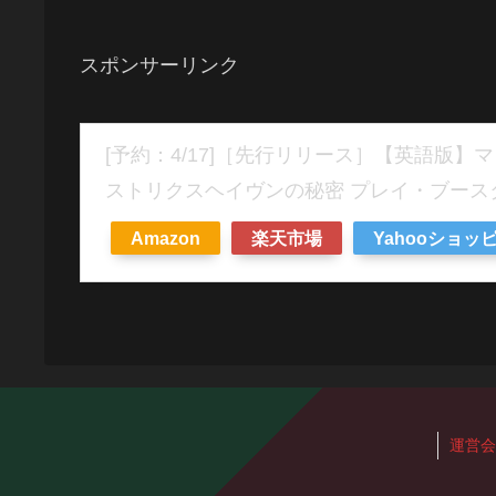
スポンサーリンク
[予約：4/17]［先行リリース］【英語版
ストリクスヘイヴンの秘密 プレイ・ブースタ
Amazon
楽天市場
Yahooショッ
運営会