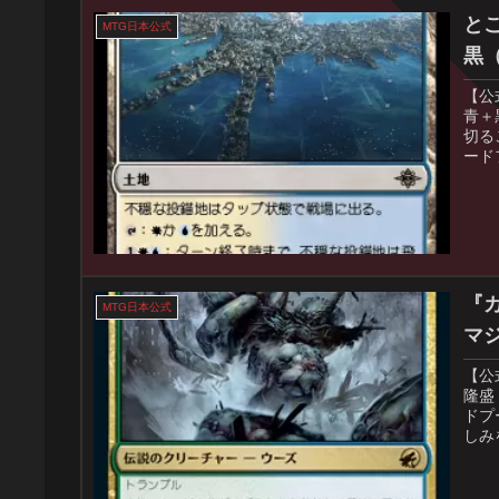
と
MTG日本公式
黒
【公
青＋
切る
ード
『
MTG日本公式
マ
【公
隆盛
ドプ
しみ