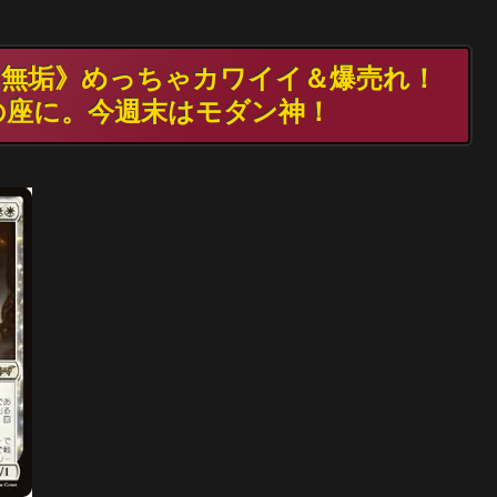
の無垢》めっちゃカワイイ＆爆売れ！
の座に。今週末はモダン神！