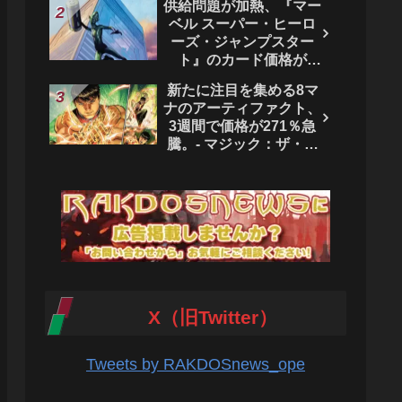
供給問題が加熱、『マー
ベル スーパー・ヒーロ
ーズ・ジャンプスター
ト』のカード価格が
4444％急騰。 - マジッ
新たに注目を集める8マ
ク：ザ・ギャザリング
ナのアーティファクト、
3週間で価格が271％急
騰。- マジック：ザ・ギ
ャザリング
X（旧Twitter）
Tweets by RAKDOSnews_ope