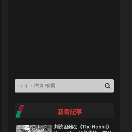
新着記事
判読困難な《The Hobbit》