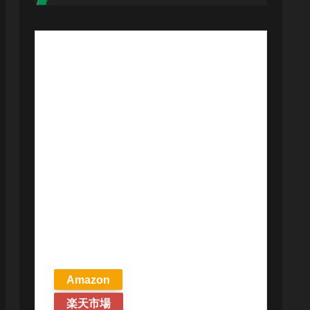
【予約商品
2026年4月24日
発売予定】 マ
ジック ザ・ギ
ャザリング ス
トリクスヘイ
ヴンの秘密 統
率者デッキ プ
リズマリの技
巧 英語版 MTG
Amazon
楽天市場