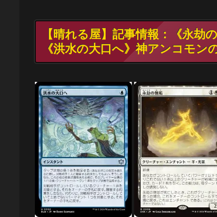
【晴れる屋】記事情報：《永劫
《洪水の大口へ》神アンコモン