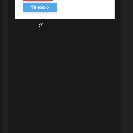
Yahooシ
ョッピン
グ