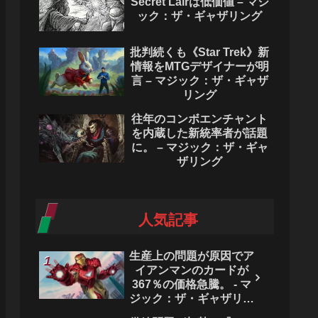
Secret Lairは低価値 – マジ
ック：ザ・ギャザリング
批判続くも《Star Trek》新
情報をMTGデザイナーが明
言 – マジック：ザ・ギャザ
リング
往年のコンボエンチャント
を内蔵した新統率者が話題
に。 – マジック：ザ・ギャ
ザリング
人気記事
生産上の問題が原因でア
イアンマンのカードが
367％の価格急騰。 - マ
ジック：ザ・ギャザリン
グ