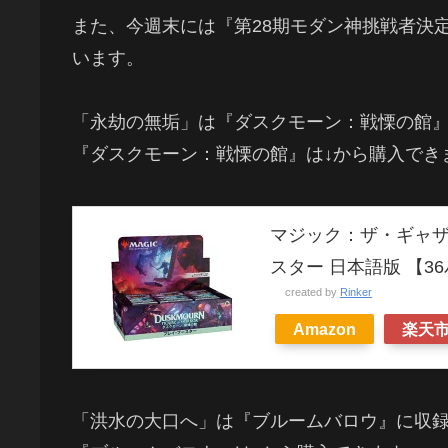
また、今週末には『第28期モダン神挑戦者決
います。
「永劫の無垢」は『ダスクモーン：戦慄の館
『ダスクモーン：戦慄の館』は↓から購入でき
マジック：ザ・ギャザ
スター 日本語版 【3
created by
Rinker
Amazon
楽天
「洪水の大口へ」は『ブルームバロウ』に収