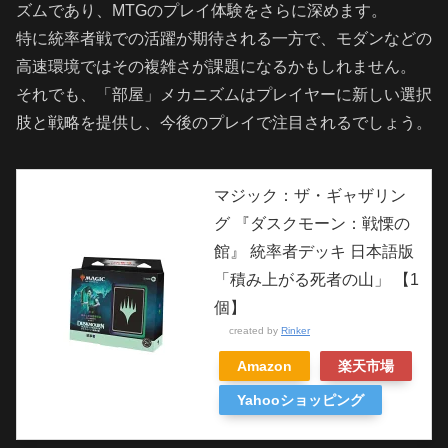
ズムであり、MTGのプレイ体験をさらに深めます。
特に統率者戦での活躍が期待される一方で、モダンなどの
高速環境ではその複雑さが課題になるかもしれません。
それでも、「部屋」メカニズムはプレイヤーに新しい選択
肢と戦略を提供し、今後のプレイで注目されるでしょう。
マジック：ザ・ギャザリン
グ 『ダスクモーン：戦慄の
館』 統率者デッキ 日本語版
「積み上がる死者の山」 【1
個】
created by
Rinker
Amazon
楽天市場
Yahooショッピング