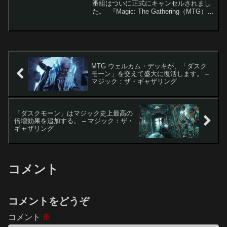
番組はついに正式にキャンセルされまし
た。 『Magic: The Gathering（MTG）』
は31年以上の歴史を持ち、膨大な世界観
や物語を誇ります。そのため、アニメ化
や映像化の可能性...
MTG ウェルカム・デッキが、「ダスク
モーン」を交えて盛大に復活します。 –
マジック：ザ・ギャザリング
「ダスクモーン」はマジック史上最高の
倍増効果を追加する。 – マジック：ザ・
ギャザリング
コメント
コメントをどうぞ
コメント
※