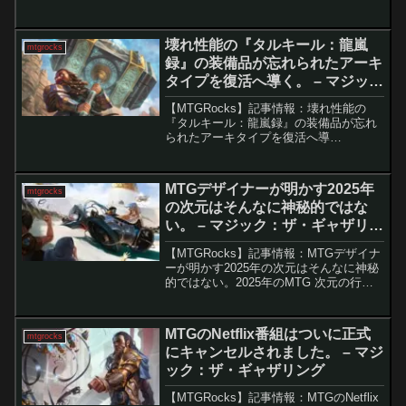
をプレイすることは容易ではありませ
ん。世界で最も複雑なトレーディングカ
ードゲームであるだけでなく、...
壊れ性能の『タルキール：龍嵐
mtgrocks
録』の装備品が忘れられたアーキ
タイプを復活へ導く。 – マジッ
ク：ザ・ギャザリング
【MTGRocks】記事情報：壊れ性能の
『タルキール：龍嵐録』の装備品が忘れ
られたアーキタイプを復活へ導
く。 2025年発売の『タルキール：龍嵐
録』収録カード「コーリ鋼の短刀」の登
場により、長らくモダン環境で下火だっ
MTGデザイナーが明かす2025年
mtgrocks
た「ハンマータイム...
の次元はそんなに神秘的ではな
い。 – マジック：ザ・ギャザリン
グ
【MTGRocks】記事情報：MTGデザイナ
ーが明かす2025年の次元はそんなに神秘
的ではない。2025年のMTG 次元の行方
に関する情報が公開され、ファンに新旧
の世界を巡るワクワクする展望を提供し
ています。要点解説2025年の計画発
MTGのNetflix番組はついに正式
mtgrocks
表:G...
にキャンセルされました。 – マジ
ック：ザ・ギャザリング
【MTGRocks】記事情報：MTGのNetflix