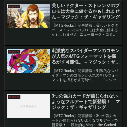
美しいドクター・ストレンジのプ
mtgrocks
ロモは大金に値するかもしれませ
ん – マジック：ザ・ギャザリング
【MTGRocks】記事情報：美しいドクタ
ー・ストレンジのプロモは大金に値する
かもしれません ニューヨーク・コミコ
ンが開催中で、たくさんの新情報や製品
が発表されています。その中でも特に注
目すべきは、マジック：ザ・ギャザリン
刺激的なスパイダーマンのコモン
mtgrocks
グ（MTG）とマ...
が人気のMTGフォーマットを揺
るがす可能性。 – マジック：ザ・
ギャザリング
【MTGRocks】記事情報：刺激的なスパ
イダーマンのコモンが人気のMTGフォー
マットを揺るがす可能性。 『マジッ
ク：ザ・ギャザリング』の醍醐味のひと
つは、カードの希少度に関わらず環境を
揺るがす可能性があることです。特に低
3つの強力カードが信じられない
mtgrocks
コストで奥...
ようなフルアートで新登場！ – マ
ジック：ザ・ギャザリング
【MTGRocks】記事情報：3つの強力カ
ードが信じられないようなフルアートで
新登場！ 競技的なMagic: the Gathering