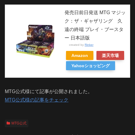
発売日前日発送 MTG マジッ
ク：ザ・ギャザリング 久
遠の終端 プレイ・ブースタ
ー 日本語版
created by
Rinker
Amazon
楽天市場
Yahooショッピング
MTG公式様にて記事が公開されました。
MTG公式様の記事をチェック
MTG公式