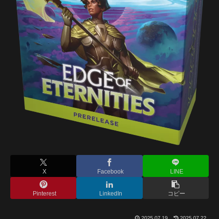
X
Facebook
LINE
Pinterest
LinkedIn
コピー
2025.07.19
2025.07.22