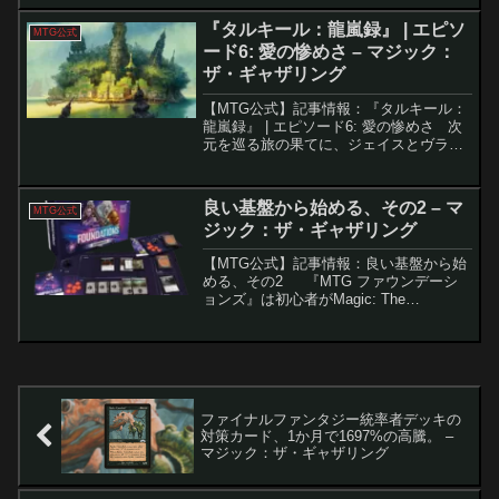
ていく物語です。この不気味な家の中
で、彼らは行方不明の仲間を探しなが
『タルキール：龍嵐録』 | エピソ
MTG公式
ら、次第に現実と...
ード6: 愛の惨めさ – マジック：
ザ・ギャザリング
【MTG公式】記事情報：『タルキール：
龍嵐録』 | エピソード6: 愛の惨めさ 次
元を巡る旅の果てに、ジェイスとヴラス
カ、そして不思議な存在「おたから」は
タルキールへと辿り着く。しかし、彼ら
の間には深い亀裂が生じていた。ジェイ
良い基盤から始める、その2 – マ
MTG公式
スは過去を...
ジック：ザ・ギャザリング
【MTG公式】記事情報：良い基盤から始
める、その2 『MTG ファウンデーシ
ョンズ』は初心者がMagic: The
Gathering（MTG）の世界にスムーズに入
門できるように設計された製品群です。
初心者から経験者まで幅広いプレイ...
ファイナルファンタジー統率者デッキの
対策カード、1か月で1697%の高騰。 –
マジック：ザ・ギャザリング