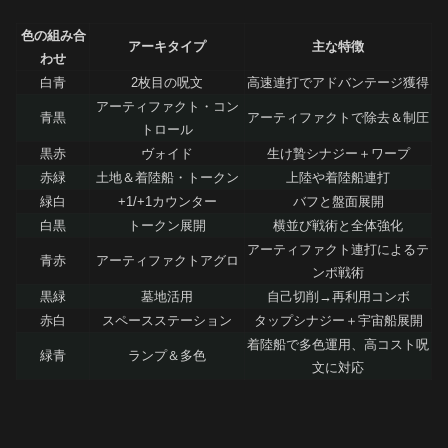
色の組み合
アーキタイプ
主な特徴
わせ
白青
2枚目の呪文
高速連打でアドバンテージ獲得
アーティファクト・コン
青黒
アーティファクトで除去＆制圧
トロール
黒赤
ヴォイド
生け贄シナジー＋ワープ
赤緑
土地＆着陸船・トークン
上陸や着陸船連打
緑白
+1/+1カウンター
バフと盤面展開
白黒
トークン展開
横並び戦術と全体強化
アーティファクト連打によるテ
青赤
アーティファクトアグロ
ンポ戦術
黒緑
墓地活用
自己切削→再利用コンボ
赤白
スペースステーション
タップシナジー＋宇宙船展開
着陸船で多色運用、高コスト呪
緑青
ランプ＆多色
文に対応