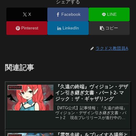
シェアする
X
Facebook
LINE
Pinterest
LinkedIn
コピー
ラクドス教団員A
関連記事
『​久遠の終端』ヴィジョン・デザ
MTG公式
イン引き継ぎ文書・パート2- マ
ジック：ザ・ギャザリング
【MTG公式】記事情報：『​久遠の終端』
ヴィジョン・デザイン引き継ぎ文書・パ
ート2 現在プレリリースが進行中の
『久遠の終端』は、単なる新セットでは
なく、マジックが「宇宙オペラ」という
新ジャンルに挑戦する試みでもありま
『霊気走破』をプレイする場所と
MTG公式