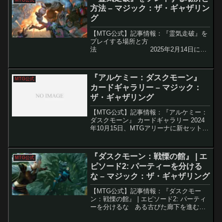
す。今回、ビジョン...
方法 – マジック：ザ・ギャザリン
グ
【MTG公式】記事情報：『霊気走破』を
プレイする場所と方
法 2025年2月14日に発
売されるMTGの新セット『霊気走破』
は、レースをテーマにした新メカニズム
や豪華なプロモーション、注目のカ...
『アルケミー：ダスクモーン』
MTG公式
カードギャラリー – マジック：
ザ・ギャザリング
【MTG公式】記事情報：『アルケミー：
ダスクモーン』 カードギャラリー 2024
年10月15日、MTGアリーナに新セット
『アルケミー：ダスクモーン』がリリー
スされました。このセットには、デジタ
ル専用の新しい30種類のカードが追加さ
『ダスクモーン：戦慄の館』 | エ
MTG公式
れ、アルケ...
ピソード2: パーティーを分ける
な – マジック：ザ・ギャザリング
【MTG公式】記事情報：『ダスクモー
ン：戦慄の館』 | エピソード2: パーティ
ーを分けるな ある古びた廊下を進む救
助隊が、徐々に奇妙な現象に巻き込まれ