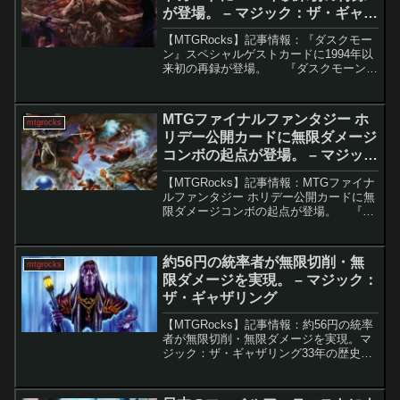
が登場。 – マジック：ザ・ギャザ
リング
【MTGRocks】記事情報：『ダスクモー
ン』スペシャルゲストカードに1994年以
来初の再録が登場。 『ダスクモーン：
戦慄の館』セットの中でも、注目すべき
特典として登場した「スペシャルゲス
ト」ボーナスシート。今回は、これまで
MTGファイナルファンタジー ホ
mtgrocks
とは異な...
リデー公開カードに無限ダメージ
コンボの起点が登場。 – マジッ
ク：ザ・ギャザリング
【MTGRocks】記事情報：MTGファイナ
ルファンタジー ホリデー公開カードに無
限ダメージコンボの起点が登場。 『マ
ジック：ザ・ギャザリング（MTG）』と
『ファイナルファンタジー』のコラボ
は、すでに数か月前に発売され大きな話
約56円の統率者が無限切削・無
mtgrocks
題を呼び...
限ダメージを実現。 – マジック：
ザ・ギャザリング
【MTGRocks】記事情報：約56円の統率
者が無限切削・無限ダメージを実現。マ
ジック：ザ・ギャザリング33年の歴史に
は、忘れ去られがちな名キャラクターや
設定が数多く存在する。「イス卿の迷
路」に由来する伝説の存在「高位の秘儀