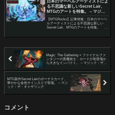
日本のマーベルアーティストによ
mtgrocks
術師、イス」もそ...
る不思議な新しいSecret Lair、
MTGのアートを特集。 – マジッ
ク：ザ・ギャザリング
【MTGRocks】記事情報：日本のマーベ
ルアーティストによる不思議な新しい
Secret Lair、MTGのアートを特集。 今
回の「Camp Totally Safe Secret Lair
Superdrop」には、多くの有名なキャ...
Magic: The Gathering × ファイナルファ
ンタジーの黒魔術士・カードが初登場か
ら大きなインパクト。 – マジック：ザ・
ギャザリング
MTG新作Secret Lairのボーナスカード、
華やかな金色サイン入りで登場。 – マジ
ック：ザ・ギャザリング
コメント