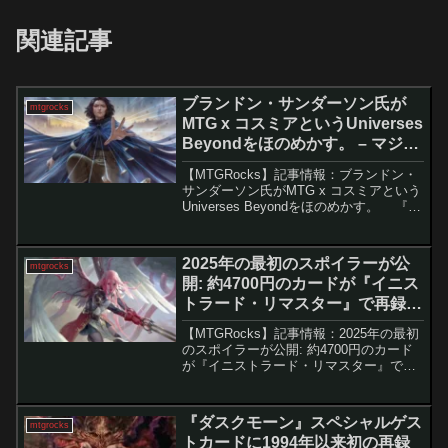
関連記事
ブランドン・サンダーソン氏が
mtgrocks
MTG x コスミアというUniverses
Beyondをほのめかす。 – マジッ
ク：ザ・ギャザリング
【MTGRocks】記事情報：ブランドン・
サンダーソン氏がMTG x コスミアという
Universes Beyondをほのめかす。 『マ
ジック：ザ・ギャザリング』のUniverses
Beyondプロジェクトに、現代ファンタジ
ーの巨匠...
2025年の最初のスポイラーが公
mtgrocks
開: 約4700円のカードが『イニス
トラード・リマスター』で再録。
– マジック：ザ・ギャザリング
【MTGRocks】記事情報：2025年の最初
のスポイラーが公開: 約4700円のカード
が『イニストラード・リマスター』で再
録。 MTG（マジック・ザ・ギャザリン
グ）の新セット『イニストラード・リマ
スター』が2025年1月24日にリリー...
『ダスクモーン』スペシャルゲス
mtgrocks
トカードに1994年以来初の再録