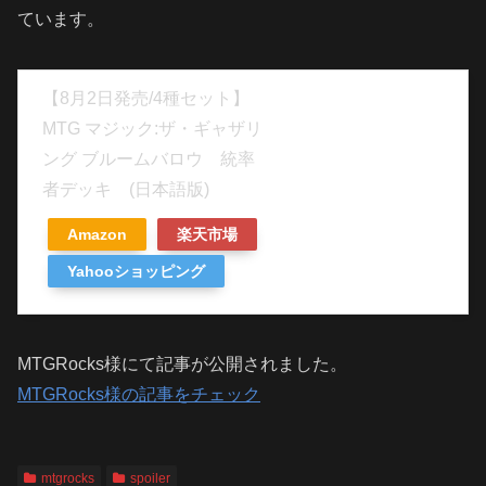
ています。
【8月2日発売/4種セット】
MTG マジック:ザ・ギャザリ
ング ブルームバロウ 統率
者デッキ (日本語版)
Amazon
楽天市場
Yahooショッピング
MTGRocks様にて記事が公開されました。
MTGRocks様の記事をチェック
mtgrocks
spoiler