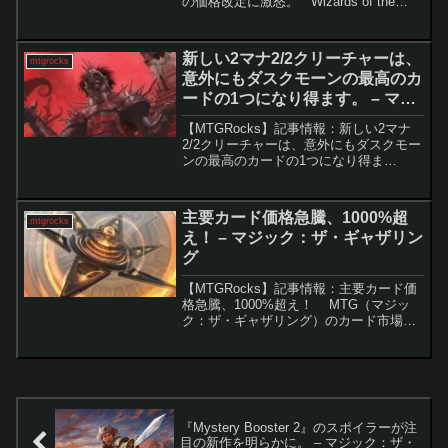
の価格改定に激怒。 Wizards of the
Coast（WotC）は、ラテンアメリカの芸
術と文化を称える「Secret Lair」チャリ
テ...
新しい2マナ2/2クリーチャーは、
mtgrocks
意外にもダスクモーンの最高のカ
ードの1つになり得ます。 – マジ
ック：ザ・ギャザリング
【MTGRocks】記事情報：新しい2マナ
2/2クリーチャーは、意外にもダスクモー
ンの最高のカードの1つになり得ま
す。 『ダスクモーン：戦慄の館』のプ
レリリースを経て、いくつかの新カード
が今後のメタで注目され始めています。
主要カード価格急騰、1000%超
mtgrocks
特に「剃刀族...
え！ – マジック：ザ・ギャザリン
グ
【MTGRocks】記事情報：主要カード価
格急騰、1000%超え！ MTG（マジッ
ク：ザ・ギャザリング）のカード市場は
現在、激動の時期を迎えています。『サ
ンダー・ジャンクションの無法者』のリ
リースによる影響が続いており、一部の
カードは...
『Mystery Booster 2』のスポイラーが注
目の新作を明らかに。 – マジック：ザ・