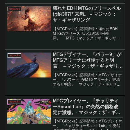
の制約により多くの問題を抱えていま
す。特に、デジタル専用のメカニズムが
壊れたEDH MTGのフリースペル
mtgrocks
多くのプレイヤ...
は約307円未満。 – マジック：
ザ・ギャザリング
【MTGRocks】記事情報：壊れたEDH
MTGのフリースペルは約307円未
満。 MTG（マジック：ザ・ギャザリ
ング）は非常に高額なゲームとして知ら
れていますが、手頃な価格で強力なカー
ドを手に入れる方法もあります。特に、
MTGデザイナー、「パワー9」が
mtgrocks
今回紹介す...
MTGアリーナに登場すると明
言。 – マジック：ザ・ギャザリン
グ
【MTGRocks】記事情報：MTGデザイナ
ー、「パワー9」がMTGアリーナに登場
すると明言。 マジック：ザ・ギャザリ
ング（MTG）の最新セット『久遠の終
端』では、恒例となったボーナスシート
「星景」に注目が集まっています。特に
MTGプレイヤー、『チャリティ
mtgrocks
今回は、ゲ...
ーSecret Lair』の突然の価格改
定に激怒。- マジック：ザ・ギャ
ザリング
【MTGRocks】記事情報：MTGプレイヤ
ー、『チャリティーSecret Lair』の突然