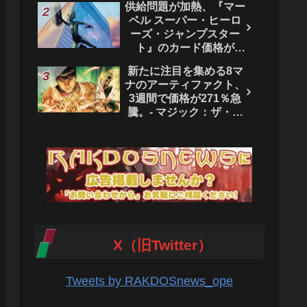
供給問題が加熱、『マー
ベル スーパー・ヒーロ
ーズ・ジャンプスター
ト』のカード価格が
4444％急騰。 - マジッ
新たに注目を集める8マ
ク：ザ・ギャザリング
ナのアーティファクト、
3週間で価格が271％急
騰。- マジック：ザ・ギ
ャザリング
X（旧Twitter）
Tweets by RAKDOSnews_ope