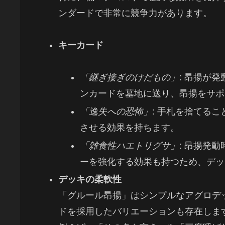
ンダードで非常に競争力があります。
キーカード
「継ぎ接ぎのけだもの」
: 昂揚が
ンカードを墓地に送り、昂揚をサポ
「逸失への恐怖」
: 手札を捨てる
させる効果を持ちます。
「雑食性ハエトリグサ」
: 昂揚発
ーを強化する効果も持つため、デッ
デッキの柔軟性
「グルール昂揚」はシンプルなアグロデ
ドを採用したバリエーションも存在しま