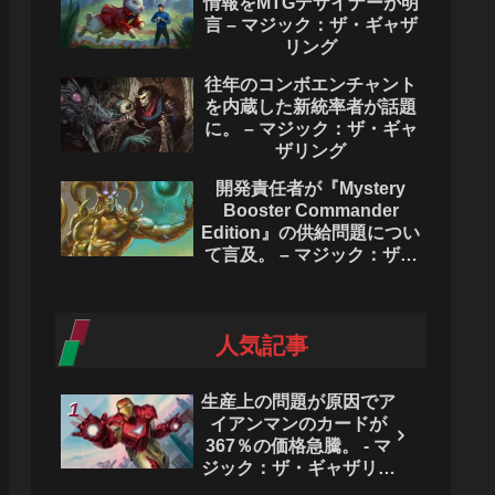
情報をMTGデザイナーが明
言 – マジック：ザ・ギャザ
リング
往年のコンボエンチャント
を内蔵した新統率者が話題
に。 – マジック：ザ・ギャ
ザリング
開発責任者が『Mystery
Booster Commander
Edition』の供給問題につい
て言及。 – マジック：ザ・
ギャザリング
人気記事
生産上の問題が原因でア
イアンマンのカードが
367％の価格急騰。 - マ
ジック：ザ・ギャザリン
グ