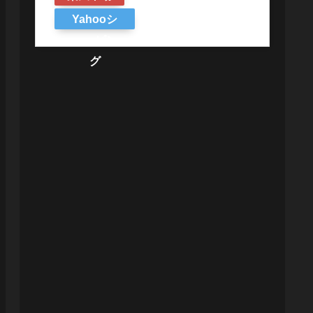
Yahooシ
ョッピン
グ