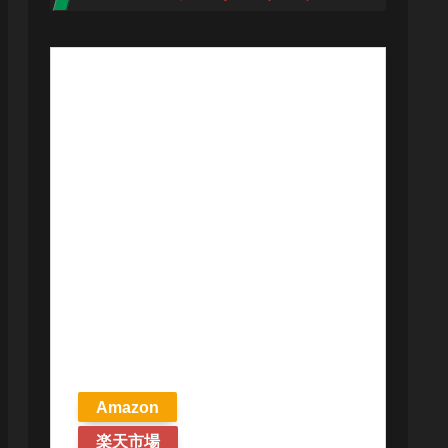
【予約商品
2026年4月24日
発売予定】 マ
ジック ザ・ギ
ャザリング ス
トリクスヘイ
ヴンの秘密 統
率者デッキ プ
リズマリの技
巧 英語版 MTG
Amazon
楽天市場