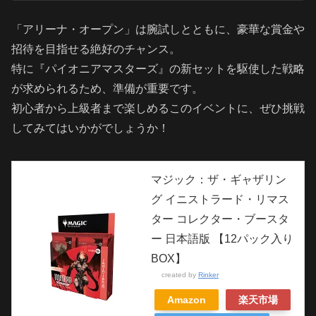
「アリーナ・オープン」は腕試しとともに、豪華な賞金や
招待を目指せる絶好のチャンス。
特に『パイオニアマスターズ』の新セットを駆使した戦略
が求められるため、準備が重要です。
初心者から上級者まで楽しめるこのイベントに、ぜひ挑戦
してみてはいかがでしょうか！
マジック：ザ・ギャザリン
グ イニストラード・リマス
ター コレクター・ブースタ
ー 日本語版 【12パック入り
BOX】
created by
Rinker
Amazon
楽天市場