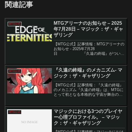
関連記事
MTGアリーナのお知らせ – 2025
MTG公式
年7月28日 – マジック：ザ・ギャ
ザリング
【MTG公式】記事情報：MTGアリーナの
お知らせ - 2025年7月28
日 『​久遠の終端』がついに
明日、2025年7月29日にMTGアリーナで
リリースされます！宇宙を舞台とした壮
大な物語とともに、リ...
『久遠の終端』のメカニズム- マ
MTG公式
ジック：ザ・ギャザリング
【MTG公式】記事情報：『久遠の終端』
のメカニズム『久遠の終端』は、MTGに
とって初となる本格的な宇宙が舞台のセ
ット。未知の惑星や壮大な宇宙船を通じ
て、これまでにない冒険と魔法の可能性
が広がります。ここでは新導入となるメ
マジックにおける3つのプレイヤ
MTG公式
カニックについて、概...
ー心理プロファイル。 – マジッ
ク：ザ・ギャザリング
【MTG公式】記事情報：マジックにおけ