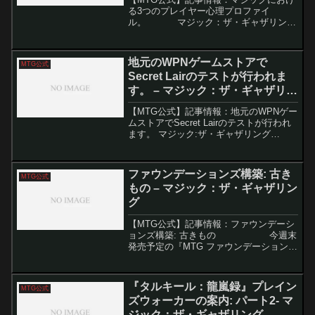
る3つのプレイヤー心理プロファイ
ル。 マジック：ザ・ギャザリング
（MTG）の開発陣が用いる用語「ティミ
ー」「ジョニー」「スパイク」は、プレ
イヤーの動機や価値観に基づく「プレイ
地元のWPNゲームストアで
MTG公式
ヤー心理...
Secret Lairのテストが行われま
す。 – マジック：ザ・ギャザリン
グ
【MTG公式】記事情報：地元のWPNゲー
ムストアでSecret Lairのテストが行われ
ます。 マジック:ザ・ギャザリング
（MTG）の「Secret Lair」シリーズは、
再録カードが中心ですが、時には独自の
能力を持つカードも登場します。こ...
ファウンデーションズ構築: 古き
MTG公式
もの – マジック：ザ・ギャザリン
グ
【MTG公式】記事情報：ファウンデーシ
ョンズ構築: 古きもの 今週末
発売予定の『MTG ファウンデーション
ズ』に収録されるリプリントカードに関
する開発秘話が公開されました。長年に
わたってMTGの歴史に残る...
『タルキール：龍嵐録』プレイン
MTG公式
ズウォーカーの案内: パート2- マ
ジック：ザ・ギャザリング