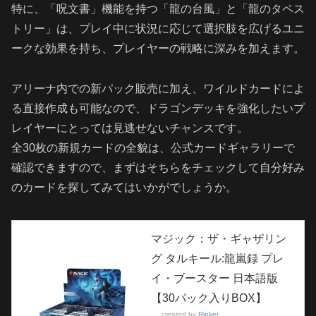
特に、「呪文書」機能を持つ「龍の台風」と「龍のタペス
トリー」は、プレイ中に状況に応じて選択肢を広げるユニ
ークな効果を持ち、プレイヤーの戦略に深みを加えます。
アリーナ内での新パック販売に加え、ワイルドカードによ
る直接作成も可能なので、ドラゴンデッキを強化したいプ
レイヤーにとっては見逃せないチャンスです。
全30枚の新規カードの全貌は、公式カードギャラリーで
確認できますので、まずはそちらをチェックして自分好み
のカードを探してみてはいかがでしょうか。
マジック：ザ・ギャザリン
グ タルキール:龍嵐録 プレ
イ・ブースター 日本語版
【30パック入りBOX】
created by
Rinker