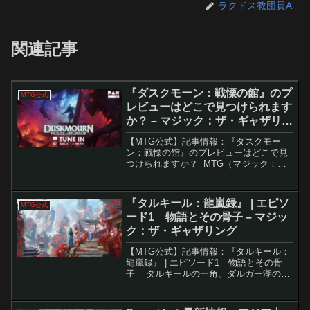
ラクドス教団員A
関連記事
『ダスクモーン：戦慄の館』のプ
MTG公式
レビューはどこで見つけられます
か？ – マジック：ザ・ギャザリン
グ
【MTG公式】記事情報：『ダスクモー
ン：戦慄の館』のプレビューはどこで見
つけられますか？ MTG（マジック：
ザ・ギャザリング）の最新セット『ダス
クモーン：戦慄の館』のプレビューが間
もなく開始されます。このセットは、恐
『タルキール：龍嵐録』 | エピソ
MTG公式
怖の館「ダスクモーン」...
ード1 物語とその骨子 – マジッ
ク：ザ・ギャザリング
【MTG公式】記事情報：『タルキール：
龍嵐録』 | エピソード1 物語とその骨
子 タルキールの一角、ダルガー湖の漁
村にある酒場では、賑やかな観客の前で
二人組の奇妙な芸人が舞台に上がってい
た。彼らの華やかな衣装と神秘的な仮面