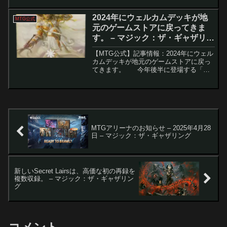
ィザーズ・オブ・ザ・コーストに移行し
ました。新たに設立された
2024年にウェルカムデッキが地
MTG公式
「Commande...
元のゲームストアに戻ってきま
す。 – マジック：ザ・ギャザリン
グ
【MTG公式】記事情報：2024年にウェル
カムデッキが地元のゲームストアに戻っ
てきます。 今年後半に登場する「ウ
ェルカム・デッキ」は、新規プレイヤー
がマジック：ザ・ギャザリングを学ぶた
めに、WPNゲームストアで開催されるイ
ベントを...
MTGアリーナのお知らせ – 2025年4月28
日 – マジック：ザ・ギャザリング
新しいSecret Lairsは、高価な初の再録を
複数収録。 – マジック：ザ・ギャザリン
グ