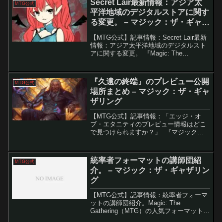
Secret Lair最新情報：アジア太
MTG公式
が物語るのは...
平洋地域のデジタルストアに関す
る変更。 – マジック：ザ・ギャザ
リング
【MTG公式】記事情報：Secret Lair最新
情報：アジア太平洋地域のデジタルスト
アに関する変更。 『Magic: The
Gathering』の人気特別製品「Secret
Lair」から、アジア太平洋地域の一部ユ
ーザー向けに重要な発表...
『久遠の終端』のプレビュー公開
MTG公式
場所まとめ – マジック：ザ・ギャ
ザリング
【MTG公式】記事情報：「エッジ・オ
ブ・エタニティのプレビュー情報はどこ
で見つけられますか？」 『マジック：
ザ・ギャザリング（MTG）』初のスペー
スオペラセット『久遠の終端』がいよい
よ始動します。舞台は滅びゆく星を巡る
統率者フォーマットの講師団紹
MTG公式
争いが展開するソセラ...
介。 – マジック：ザ・ギャザリン
グ
【MTG公式】記事情報：統率者フォーマ
ットの講師団紹介。Magic: The
Gathering（MTG）の人気フォーマットで
ある「統率者戦」に関する管理権が、ウ