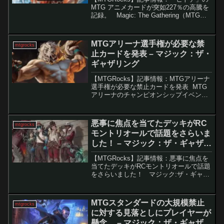
MTG アニメカードが突如227％の高騰を
記録。 Magic: The Gathering（MTG）
は、その豊かなクリーチャータイプとユ
ニークなカードデザインで知られていま
すが、特に話題になって...
MTGアリーナ選手権が必要な禁
mtgrocks
止カードを発表 – マジック：ザ・
ギャザリング
【MTGRocks】記事情報：MTGアリーナ
選手権が必要な禁止カードを発表 MTG
アリーナのチャンピオンシップイベント
は、プロツアーほどの魅力はないかもし
れませんが、依然として重要な大会で
す。総額20万ドルの賞金プールを誇るこ
悪事に焦点を当てたデッキがRC
mtgrocks
のトーナメン...
モントリオールで話題をさらいま
した！ – マジック：ザ・ギャザリ
ング
【MTGRocks】記事情報：悪事に焦点を
当てたデッキがRCモントリオールで話題
をさらいました！ マジック:ザ・ギャザ
リング（MTG）の新たなカードセット
『サンダー・ジャンクションの無法者』
が登場し、スタンダードフォーマットの
MTGスタンダードの大規模禁止
mtgrocks
動向に新た...
に対する見落としにプレイヤーが
懸念。 – マジック：ザ・ギャザリ