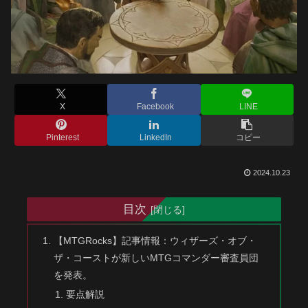
X
Facebook
LINE
Pinterest
LinkedIn
コピー
2024.10.23
目次
【MTGRocks】記事情報：ウィザーズ・オブ・
ザ・コーストが新しいMTGコマンダー審査員団
を発表。
要点解説