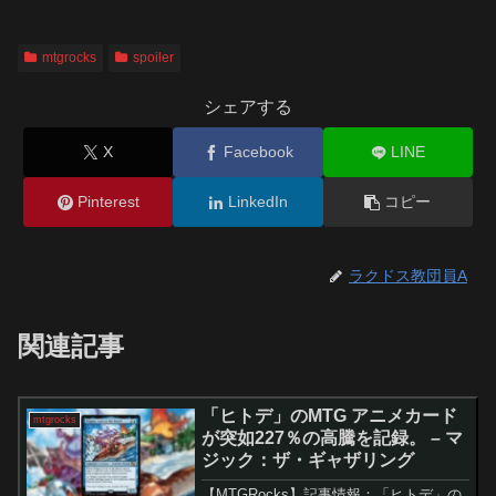
mtgrocks
spoiler
シェアする
X
Facebook
LINE
Pinterest
LinkedIn
コピー
ラクドス教団員A
関連記事
「ヒトデ」のMTG アニメカード
mtgrocks
が突如227％の高騰を記録。 – マ
ジック：ザ・ギャザリング
【MTGRocks】記事情報：「ヒトデ」の