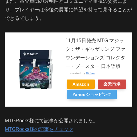
また、審査員団の透明性とコミュニティ重視の姿勢によ
り、プレイヤーは今後の展開に希望を持って見守ることが
できるでしょう。
11月15日発売 MTG マジッ
ク：ザ・ギャザリング ファ
ウンデーションズ コレクタ
ー・ブースター 日本語版
created by
Rinker
Amazon
楽天市場
Yahooショッピング
MTGRocks様にて記事が公開されました。
MTGRocks様の記事をチェック