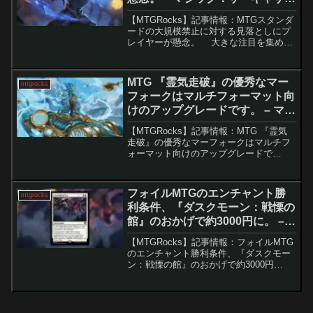
ング
【MTGRocks】記事情報：MTGスタンダ
ードの大規模禁止に対する見落としにプ
レイヤーが懸念。 大きな注目を集めた
今回の禁止改定では、特にスタンダード
に大規模な影響が及びました。多くのプ
レイヤーが「巨怪の怒り」や「コーリ鋼
MTG 『霊気走破』の優秀なマー
mtgrocks
の短刀」の...
フォークはマルチフォーマット向
けのアップグレードです。 – マジ
ック：ザ・ギャザリング
【MTGRocks】記事情報：MTG 『霊気
走破』の優秀なマーフォークはマルチフ
ォーマット向けのアップグレードで
す。 『霊気走破』で新たに公開された
マーフォークカード「思考の泉のマーフ
ォーク」は、これまで物足りなかったマ
フォイルMTGのエンチャント勝
mtgrocks
ーフォークデッ...
利条件、『ダスクモーン：戦慄の
館』のおかげで約3000円に。 –
マジック：ザ・ギャザリング
【MTGRocks】記事情報：フォイルMTG
のエンチャント勝利条件、『ダスクモー
ン：戦慄の館』のおかげで約3000円
に。 最新の『マジック:ザ・ギャザリン
グ（MTG）』セット『ダスクモーン：戦
慄の館』の全カードが公開され、特に注
目すべき...