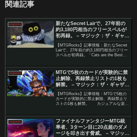
関連記事
新たなSecret Lairで、27年前の
mtgrocks
約3,180円相当のフリースペルが
初再録。 – マジック：ザ・ギャザ
リング
【MTGRocks】記事情報：新たなSecret
Lairで、27年前の約3,180円相当のフリー
スペルが初再録。「Cats are the Best」
Secret Lair Superdropにおける新規ドロ
ップの公開Secret Lai...
MTGで5枚のカードが実験的に禁
mtgrocks
止解除、再録禁止リストの1枚も
解禁。 – マジック：ザ・ギャザリ
ング
【MTGRocks】記事情報：MTGで5枚の
カードが実験的に禁止解除、再録禁止リ
ストの1枚も解禁。 カジュアルな楽し
み方が中心とされる「統率者戦」です
が、競技的に特化した派生フォーマット
「cEDH」や「デュエルコマンダー」も
ファイナルファンタジーMTG統
mtgrocks
存在し...
率者、3ターン目に20点超のダメ
ージを叩き出す脅威。 – マジッ