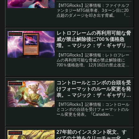
ク：ザ・ギャザリング
【MTGRocks】記事情報：ファイナルフ
ァンタジーMTG統率者、3ターン目に20
点超のダメージを叩き出す脅威。 『フ
ァイナルファンタジー』コラボで注目を
浴びた「ティファ・ロックハート」。ス
タンダードでは結果を残せなかったもの
レトロフレームの再利用可能な脅
mtgrocks
の、デュ...
威が禁止解除後に700％価格急
増。 – マジック：ザ・ギャザリン
グ
【MTGRocks】記事情報：レトロフレー
ムの再利用可能な脅威が禁止解除後に
700％価格急増。 12月16日の禁止改定に
より、モダンフォーマットが大きく揺れ
動いています。この改定では、「信仰無
き物あさり」の解禁を含む強力なカード
コントロールとコンボの台頭を受
mtgrocks
が復帰し、新...
けフォーマットのルール変更を発
表。 – マジック：ザ・ギャザリン
グ
【MTGRocks】記事情報：コントロール
とコンボの台頭を受けフォーマットのル
ール変更を発表。『Canadian
Highlander』 2026年3月ポイント更新の
概要非公式フォーマットでありながら根
強い人気を誇る『Canadian Hi...
27年前のインスタント呪文、す
mtgrocks
べての土地をクリーチャー化。 –