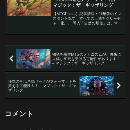
マジック：ザ・ギャザリング
【MTGRocks】記事情報：27年前のイン
スタント呪文、すべての土地をクリーチ
ャー化。。 導入「自然の類似」は、すべ
ての土地を一時的にクリーチャー化する
古いカードです。土地破壊戦略は統率者
戦で敬遠されがちですが、このカードは
単なる土地対策...
物議を醸すMTGのメカニズムが、将来に
大幅な変更を受ける可能性があります！
– マジック：ザ・ギャザリング
狂気のMH3再録リークがフォーマットを
変える可能性大！ – マジック：ザ・ギャ
ザリング
コメント