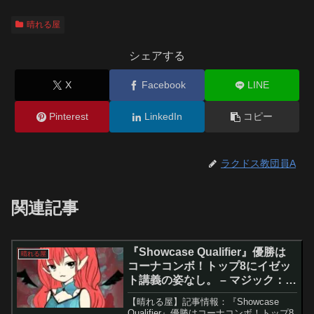
晴れる屋
シェアする
X
Facebook
LINE
Pinterest
LinkedIn
コピー
ラクドス教団員A
関連記事
『Showcase Qualifier』優勝は
晴れる屋
コーナコンボ！トップ8にイゼッ
ト講義の姿なし。 – マジック：
ザ・ギャザリング
【晴れる屋】記事情報：『Showcase
Qualifier』優勝はコーナコンボ！トップ8