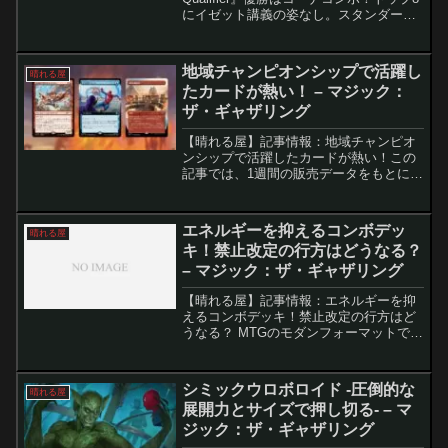
にイゼット講義の姿なし。スタンダード
環境で圧倒的な強さを誇った「イゼット
講義」ですが、最新の招待制大会
『Standard Showcase Quali...
地域チャンピオンシップで活躍し
晴れる屋
たカードが熱い！ – マジック：
ザ・ギャザリング
【晴れる屋】記事情報：地域チャンピオ
ンシップで活躍したカードが熱い！この
記事では、1週間の販売データをもとに、
注目度が急上昇したMTGカードを3枚ピ
ックアップしてご紹介します。今週は、
直近の大会で活躍したカードが特に人気
エネルギーを抑えるコンボデッ
晴れる屋
を集めました。要点ま...
キ！禁止改定の行方はどうなる？
– マジック：ザ・ギャザリング
【晴れる屋】記事情報：エネルギーを抑
えるコンボデッキ！禁止改定の行方はど
うなる？ MTGのモダンフォーマットで
は、現在「エネルギー」や「一つの指
輪」を中心としたデッキが環境を支配し
ています。今月行われた『Modern
シミックウロボロイド -圧倒的な
晴れる屋
Showcase Qu...
展開力とサイズで押し切る- – マ
ジック：ザ・ギャザリング