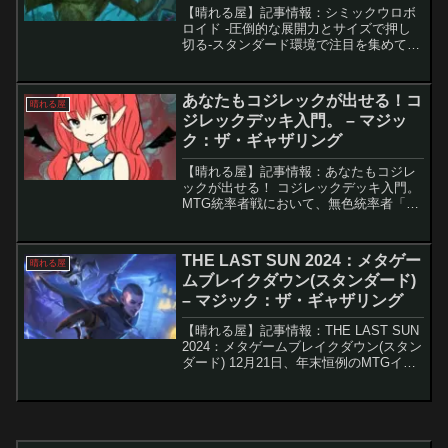
【晴れる屋】記事情報：シミックウロボ
ロイド -圧倒的な展開力とサイズで押し
切る-スタンダード環境で注目を集めてい
る「シミック（青緑）ウロボロイド」デ
ッキは、軽量クリーチャーを展開しなが
ら盤面を広げ、「天才遺伝学者、ジャッ
あなたもコジレックが出せる！コ
晴れる屋
カル」と「ウロボロイ...
ジレックデッキ入門。 – マジッ
ク：ザ・ギャザリング
【晴れる屋】記事情報：あなたもコジレ
ックが出せる！ コジレックデッキ入門。
MTG統率者戦において、無色統率者「大
いなる歪み、コジレック」は、強力なマ
ナ加速と圧倒的な打点を活かしたデッキ
構築が可能です。この記事では、晴れる
THE LAST SUN 2024：メタゲー
晴れる屋
屋でもっとも売れてい...
ムブレイクダウン(スタンダード)
– マジック：ザ・ギャザリング
【晴れる屋】記事情報：THE LAST SUN
2024：メタゲームブレイクダウン(スタン
ダード) 12月21日、年末恒例のMTGイベ
ント『THE LAST SUN 2024』が開催さ
れ、全国から集まった220名の強豪プレ
イヤーがスタンダー...