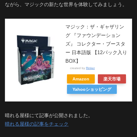
ながら、マジックの新たな世界を体験してみましょう。
マジック：ザ・ギャザリン
グ 『ファウンデーション
ズ』 コレクター・ブースタ
ー 日本語版 【12パック入り
BOX】
created by
Rinker
Amazon
楽天市場
Yahooショッピング
晴れる屋様にて記事が公開されました。
晴れる屋様の記事をチェック