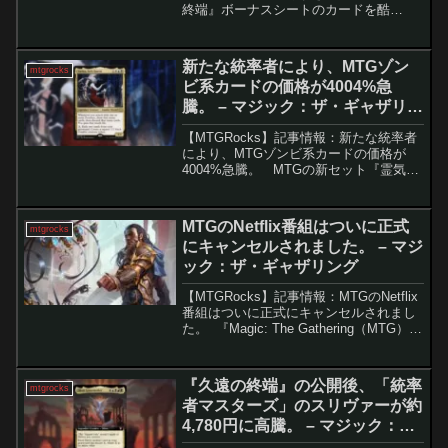
終端』ボーナスシートのカードを酷
評。 『久遠の終端』の「星景」ボーナ
スシートが公開されると、MTGプレイヤ
ーから強い反発の声が上がりました。ア
新たな統率者により、MTGゾン
mtgrocks
ート重視のカ...
ビ系カードの価格が4004%急
騰。 – マジック：ザ・ギャザリン
グ
【MTGRocks】記事情報：新たな統率者
により、MTGゾンビ系カードの価格が
4004%急騰。 MTGの新セット『霊気走
破』のスポイラーシーズン中、カード市
場は驚くほど静かでした。しかし、最近
公開された『霊気走破』の統率者デッキ
MTGのNetflix番組はついに正式
mtgrocks
によって...
にキャンセルされました。 – マジ
ック：ザ・ギャザリング
【MTGRocks】記事情報：MTGのNetflix
番組はついに正式にキャンセルされまし
た。 『Magic: The Gathering（MTG）』
は31年以上の歴史を持ち、膨大な世界観
や物語を誇ります。そのため、アニメ化
や映像化の可能性...
『​久遠の終端』の公開後、「統率
mtgrocks
者マスターズ」のスリヴァーが約
4,780円に高騰。 – マジック：
ザ・ギャザリング