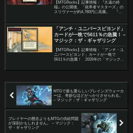
【MTGRocks】記事情報：『​久遠の終
端』の公開後、「統率者マスターズ」の
スリヴァーが約4,780円に高騰。 『久
遠の終端』の登場により、人気部族「ス
リヴァー」が再び注目を集めています。
特に新カード「かき鳴らす巣槽」の公開
「アンチ・ユニバースビヨンド」
mtgrocks
を契機に...
カードが一晩で5611％の急騰！ –
マジック：ザ・ギャザリング
【MTGRocks】記事情報：「アンチ・ユ
ニバースビヨンド」カードが一晩で
5611％の急騰！ 2026年の「マジック：
ザ・ギャザリング（MTG）」のリリース
カレンダーでは、ユニバースビヨンド
（UB）製品が過去最多となる4セット予
定され、...
MTGで最も愛らしいプレインズウォーカ
ーは、奇妙なほどがっかりさせられる。
– マジック：ザ・ギャザリング
プレイヤーの懸念よりもMTGの供給問題
が深刻かもしれません。 – マジック：
ザ・ギャザリング