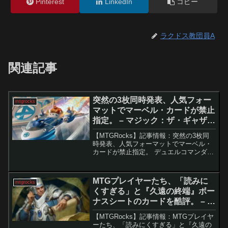
Pinterest
LinkedIn
コピー
ラクドス教団員A
関連記事
突然の3枚同時発表、人気フォー
mtgrocks
マットでマーベル・カードが禁止
指定。 – マジック：ザ・ギャザリ
ング
【MTGRocks】記事情報：突然の3枚同
時発表、人気フォーマットでマーベル・
カードが禁止指定。 デュエルコマンダー
における3種の主要な統率者の禁止デュエ
ルコマンダーにおいて、特定の戦略が支
配的となっていた状況を改善するため、3
MTGプレイヤーたち、「読みに
mtgrocks
種類の非常に...
くすぎる」と『久遠の終端』ボー
ナスシートのカードを酷評。 – マ
ジック：ザ・ギャザリング
【MTGRocks】記事情報：MTGプレイヤ
ーたち、「読みにくすぎる」と『久遠の