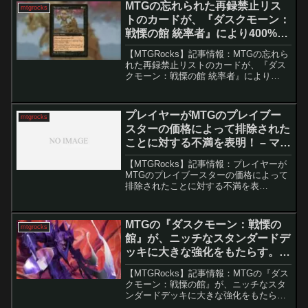
MTGの忘れられた再録禁止リス
mtgrocks
かし、予...
トのカードが、『ダスクモーン：
戦慄の館 統率者』により400%の
価格上昇を見る。 – マジック：
【MTGRocks】記事情報：MTGの忘れら
ザ・ギャザリング
れた再録禁止リストのカードが、『ダス
クモーン：戦慄の館 統率者』により
400%の価格上昇を見る。 MTG（マジッ
ク：ザ・ギャザリング）の再録禁止リス
トに含まれるカードは、需要が高まると
プレイヤーがMTGのプレイブー
mtgrocks
急激に価格...
スターの価格によって排除された
ことに対する不満を表明！ – マジ
ック：ザ・ギャザリング
【MTGRocks】記事情報：プレイヤーが
MTGのプレイブースターの価格によって
排除されたことに対する不満を表
明！ Wizards of the Coastは、2024年
に向けてMTGアサシンクリードのリリー
スに合わせて、新しい7枚の...
MTGの『ダスクモーン：戦慄の
mtgrocks
館』が、ニッチなスタンダードデ
ッキに大きな強化をもたらす。 –
マジック：ザ・ギャザリング
【MTGRocks】記事情報：MTGの『ダス
クモーン：戦慄の館』が、ニッチなスタ
ンダードデッキに大きな強化をもたら
す。 「マジック：ザ・ギャザリング」