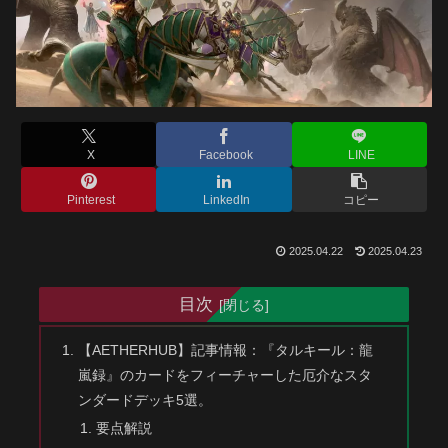
X
Facebook
LINE
Pinterest
LinkedIn
コピー
2025.04.22
2025.04.23
目次
【AETHERHUB】記事情報：『タルキール：龍
嵐録』のカードをフィーチャーした厄介なスタ
ンダードデッキ5選。
要点解説