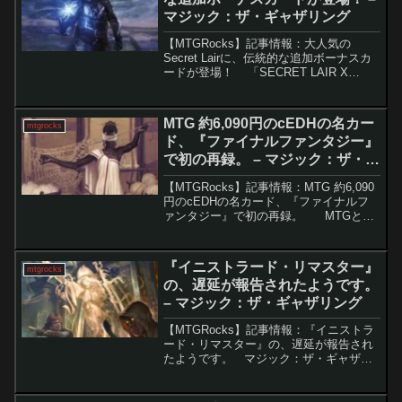
マジック：ザ・ギャザリング
【MTGRocks】記事情報：大人気の
Secret Lairに、伝統的な追加ボーナスカ
ードが登場！ 「SECRET LAIR X
HATSUNE MIKU: SAKURA
SUPERSTAR」の話題は、非常に注目を
集めています。発売開...
MTG 約6,090円のcEDHの名カー
mtgrocks
ド、『ファイナルファンタジー』
で初の再録。 – マジック：ザ・ギ
ャザリング
【MTGRocks】記事情報：MTG 約6,090
円のcEDHの名カード、『ファイナルフ
ァンタジー』で初の再録。 MTGとフ
ァイナルファンタジーのコラボセットで
展開される「Through the Ages」ボーナ
スシートが、いよい...
『イニストラード・リマスター』
mtgrocks
の、遅延が報告されたようです。
– マジック：ザ・ギャザリング
【MTGRocks】記事情報：『イニストラ
ード・リマスター』の、遅延が報告され
たようです。 マジック：ザ・ギャザリ
ング（MTG）は、2025年に入り新たなセ
ット『イニストラード・リマスター』の
リリースに向けて動き出しています。し