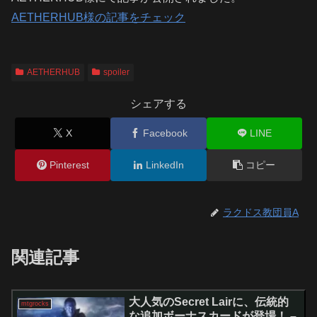
AETHERHUB様の記事をチェック
AETHERHUB
spoiler
シェアする
X
Facebook
LINE
Pinterest
LinkedIn
コピー
ラクドス教団員A
関連記事
大人気のSecret Lairに、伝統的
mtgrocks
な追加ボーナスカードが登場！ –