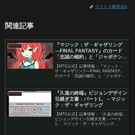
ラクドス教団員A
関連記事
『マジック：ザ・ギャザリング
MTG公式
―FINAL FANTASY』のカード
「忠誠の確約」と「ジャボテンダ
ー」のアーティスト表記に関する
【MTG公式】記事情報：『マジック：
声明。 – マジック：ザ・ギャザリ
ザ・ギャザリング―FINAL FANTASY』
ング
のカード「忠誠の確約」と「ジャボテン
ダー」のアーティスト表記に関する声
明。 『マジック：ザ・ギャザリング
FINAL FANTASY』セットにおいて、一
『​久遠の終端』ビジョンデザイン
MTG公式
部カー...
引継ぎ文書：パート1。 – マジッ
ク：ザ・ギャザリング
【MTG公式】記事情報：『​久遠の終端』
ビジョンデザイン引継ぎ文書：パート
1。 マジック：ザ・ギャザリング
（MTG）の最新セット『久遠の終端』
は、MTG史上初となる“宇宙”を舞台とし