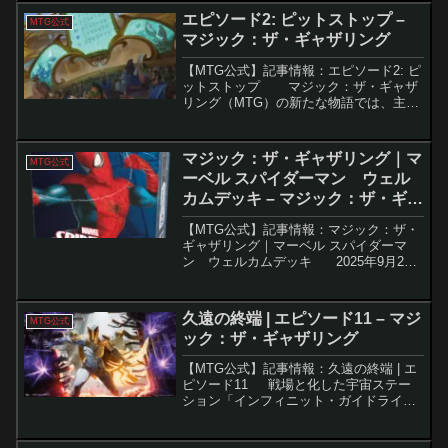
た本格的なサブブランドシリーズの第1弾
エピソード2: ピットストップ –
MTG公式
です。開発の中心で...
マジック：ザ・ギャザリング
【MTG公式】記事情報：エピソード2: ピ
ットストップ マジック：ザ・ギャザ
リング（MTG）の新たな物語では、主人
公たちの葛藤や冒険、そして謎めいた取
引が描かれています。特にチャンドラ・
ナーラーとニッサの関係、激しいレー
マジック：ザ・ギャザリング｜マ
MTG公式
ス、そし...
ーベル スパイダーマン ウェル
カムデッキ – マジック：ザ・ギャ
ザリング
【MTG公式】記事情報：マジック：ザ・
ギャザリング｜マーベル スパイダーマ
ン ウェルカムデッキ 2025年9月26
日に発売される『Magic: The Gathering
｜マーベル スパイダーマン』は、スパイ
ダーマンの世界観と『マ...
久遠の終端 | エピソード11 – マジ
MTG公式
ック：ザ・ギャザリング
【MTG公式】記事情報：久遠の終端 | エ
ピソード11 戦場と化した宇宙ステー
ション「インフィニット・ガイドライ
ン」。新たな敵、時空を超えて襲い来る
「エルド（eld）」の存在が明らかになる