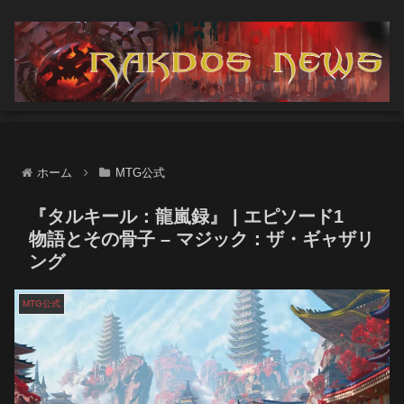
ホーム
MTG公式
『タルキール：龍嵐録』 | エピソード1
物語とその骨子 – マジック：ザ・ギャザリ
ング
MTG公式