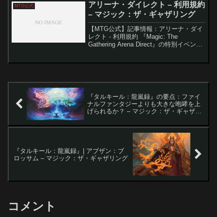
中、主人公たちは仲間の絆、信念、そし
アリーナ・ダイレクト – 利用規約
MTG公式
て過去の...
– マジック：ザ・ギャザリング
【MTG公式】記事情報：アリーナ・ダイ
レクト - 利用規約 『Magic: The
Gathering Arena Direct』の特別イベント
が2024年11月22日から開催されます。こ
のイベントは新セット『MTG ファウンデ
ーションズ』...
『タルキール：龍嵐録』の要点：ファイ
ナルファンタジーよりも大きな咆哮を上
げられるか？ – マジック：ザ・ギャザリ
ング
『タルキール：龍嵐録』| アブザン：ブ
ロッサム – マジック：ザ・ギャザリング
コメント