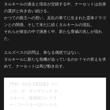
タルキールの過去と現在が交錯する中、ナーセットは自身
の選択と向き合い続ける。
かつての龍王への想い、反乱の果てに生まれた霊体ドラゴ
ンとの関係、そして未だに続くタルキールの混乱。
それらが彼女の中で渦巻く中、新たな脅威の兆しが現れ
た。
エルズペスの訪問は、単なる偶然ではない。
タルキールに新たな危機が迫っているのか？その答えを求
めて、ナーセットは再び動き出す。
[予約：4/11]【英語版】マジ
ック：ザ・ギャザリング タ
ルキール：龍嵐録コレクタ
ー・ブースター12パック入