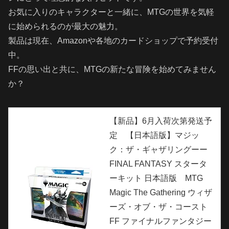
お気に入りのキャラクターと一緒に、MTGの世界を気軽
に始められるのが最大の魅力。
製品は現在、Amazonや各地のカードショップで予約受付
中。
FFの思い出と共に、MTGの新たな冒険を始めてみません
か？
【新品】6月入荷次第発送予
定 【日本語版】マジッ
ク：ザ・ギャザリングーー
FINAL FANTASY スタータ
ーキット 日本語版 MTG
Magic The Gathering ウィザ
ーズ・オブ・ザ・コースト
FF ファイナルファンタジー