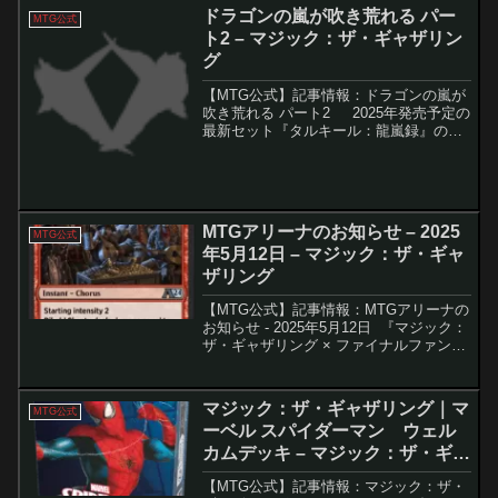
われる予定です。この記事では、各種イ
ドラゴンの嵐が吹き荒れる パー
MTG公式
ベントの概要と...
ト2 – マジック：ザ・ギャザリン
グ
【MTG公式】記事情報：ドラゴンの嵐が
吹き荒れる パート2 2025年発売予定の
最新セット『タルキール：龍嵐録』のデ
ザイン秘話が続報として公開され、今回
は「セットデザイン」と「統率者デッキ
デザイン」チームの紹介に加え、各氏族
に割り当...
MTGアリーナのお知らせ – 2025
MTG公式
年5月12日 – マジック：ザ・ギャ
ザリング
【MTG公式】記事情報：MTGアリーナの
お知らせ - 2025年5月12日 『マジック：
ザ・ギャザリング × ファイナルファンタ
ジー』の発売が近づく中、MTGアリーナ
では数々の新情報が公開されました。本
記事では、FFセットのプレオーダーや...
マジック：ザ・ギャザリング｜マ
MTG公式
ーベル スパイダーマン ウェル
カムデッキ – マジック：ザ・ギャ
ザリング
【MTG公式】記事情報：マジック：ザ・