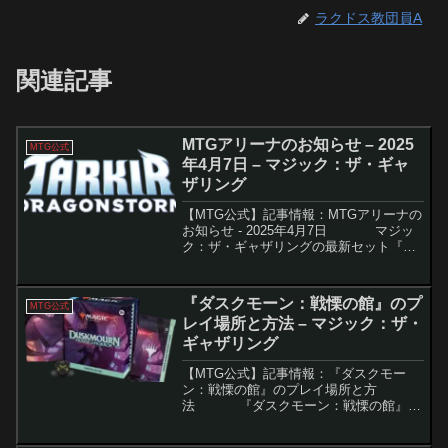
ラクドス教団員A
関連記事
MTGアリーナのお知らせ – 2025
MTG公式
年4月7日 – マジック：ザ・ギャ
ザリング
【MTG公式】記事情報：MTGアリーナの
お知らせ - 2025年4月7日 マジッ
ク：ザ・ギャザリングの最新セット『タ
ルキール：龍嵐録』が、いよいよMTGア
リーナにて配信開始されます。物語性と
ドラゴンテーマが濃厚なこのセ...
『ダスクモーン：戦慄の館』のプ
MTG公式
レイ場所と方法 – マジック：ザ・
ギャザリング
【MTG公式】記事情報：『ダスクモー
ン：戦慄の館』のプレイ場所と方
法 『ダスクモーン：戦慄の館』が
マジック・ザ・ギャザリングの新セット
として登場し、さまざまなイベントが行