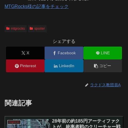
MTGRocks様の記事をチェック
mtgrocks
spoiler
シェアする
X
Facebook
LINE
Pinterest
LinkedIn
コピー
ラクドス教団員A
関連記事
28年前の約185円アーティファク
mtgrocks
トが、統率者戦のクリーチャー戦