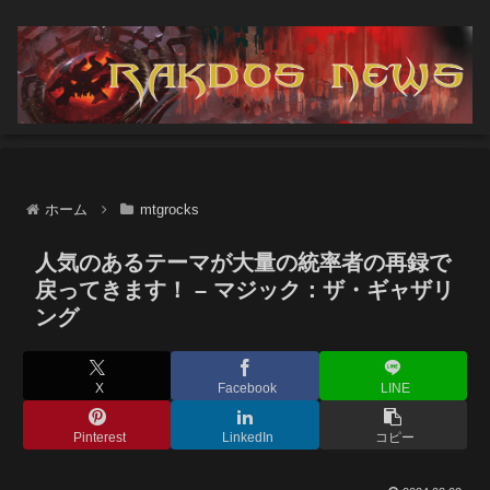
ホーム
mtgrocks
人気のあるテーマが大量の統率者の再録で
戻ってきます！ – マジック：ザ・ギャザリ
ング
X
Facebook
LINE
Pinterest
LinkedIn
コピー