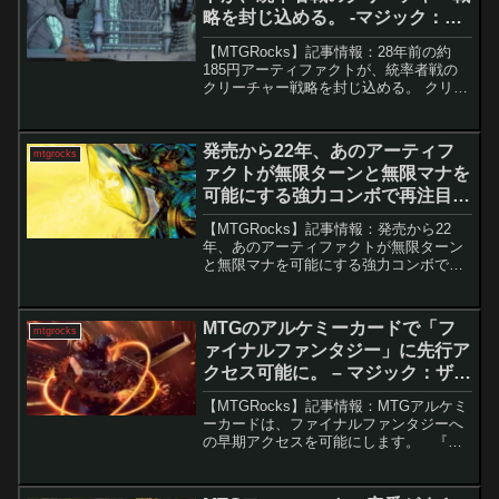
略を封じ込める。 -マジック：
ザ・ギャザリング
【MTGRocks】記事情報：28年前の約
185円アーティファクトが、統率者戦の
クリーチャー戦略を封じ込める。 クリー
チャー中心の現代マジックにおいて、盤
面の制圧手段は勝敗を大きく左右する。
その中で、『ストロングホールド』
発売から22年、あのアーティフ
mtgrocks
（1998年）に収...
ァクトが無限ターンと無限マナを
可能にする強力コンボで再注目。
– マジック：ザ・ギャザリング
【MTGRocks】記事情報：発売から22
年、あのアーティファクトが無限ターン
と無限マナを可能にする強力コンボで再
注目。 導入2024年に統率者戦で禁止解除
された「一望の鏡」は、かつて危険視さ
れていたアーティファクトの1枚です。設
MTGのアルケミーカードで「フ
mtgrocks
置から効果...
ァイナルファンタジー」に先行ア
クセス可能に。 – マジック：ザ・
ギャザリング
【MTGRocks】記事情報：MTGアルケミ
ーカードは、ファイナルファンタジーへ
の早期アクセスを可能にします。 『マ
ジック：ザ・ギャザリング』の最新セッ
ト『ファイナルファンタジー』のプレリ
リース前ながら、一部プレイヤーはMTG