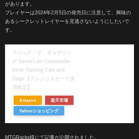
があります。
プレイヤーは2024年2月5日の発売日に注意して、興味の
あるシークレットレイヤーを見逃さないようにしたいで
す。
マジック：ザ・ギャザリン
グ Secret Lair Commander
Deck: Raining Cats and
Dogs 【クレジットカード決
済限定】
Amazon
楽天市場
Yahooショッピング
MTGRocks様にて記事が公開されました。