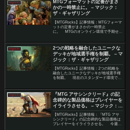
MTGフォーマットの定番がまさ
mtgrocks
アリーナで...
かの一時禁止に。 – マジック：
ザ・ギャザリング
【MTGRocks】記事情報：MTGフォーマ
ットの定番がまさかの一時禁止
に。 MTGのオンライン環境で予期せぬ
問題が発生しました。通常、禁止カード
はそのパワーバランスやメタシェアの影
響で決定されますが、「君たちは酒場で
2つの戦略を融合したユニークな
mtgrocks
出会った」はカー...
デッキが地域選手権を制覇。 – マ
ジック：ザ・ギャザリング
【MTGRocks】記事情報：2つの戦略を
融合したユニークなデッキが地域選手権
を制覇。 現在のスタンダード環境で猛
威を振るう「イゼット・果敢」アーキタ
イプに、新たな派生形が登場し注目を集
めています。カナダ・モントリオールの
『MTG アサシンクリード』の記
mtgrocks
地域選手権で...
念碑的な製品価格はプレイヤーを
イライラさせる。 – マジック：
ザ・ギャザリング
【MTGRocks】記事情報：『MTG アサ
シンクリード』の記念碑的な製品価格は
プレイヤーをイライラさせる。 今週末
に開催されたMagicCon: Amsterdamで