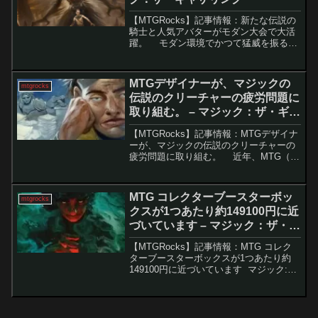
【MTGRocks】記事情報：新たな伝説の
騎士と人気アバターがモダン大会で大活
躍。 モダン環境でかつて猛威を振るっ
た「死の影」デッキ――通称「グリクシ
ス・シャドウ」が、再び注目を集めてい
ます。数年の沈黙を経て、強力な新カー
MTGデザイナーが、マジックの
mtgrocks
ドの加入によ...
伝説のクリーチャーの疲労問題に
取り組む。 – マジック：ザ・ギャ
ザリング
【MTGRocks】記事情報：MTGデザイナ
ーが、マジックの伝説のクリーチャーの
疲労問題に取り組む。 近年、MTG（マ
ジック：ザ・ギャザリング）のセットに
対する多くのプレイヤーの不満が寄せら
れています。カードのトロープの多用や
MTG コレクターブースターボッ
mtgrocks
強力すぎ...
クスが1つあたり約149100円に近
づいています – マジック：ザ・ギ
ャザリング
【MTGRocks】記事情報：MTG コレク
ターブースターボックスが1つあたり約
149100円に近づいています マジック:
ザ・ギャザリング(MTG)の「コレクター
ブースター」は、プレイヤーにとって一
種の宝くじのような存在です。希少なカ
ード...