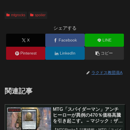
mtgrocks
spoiler
シェアする
X
Facebook
LINE
Pinterest
LinkedIn
コピー
ラクドス教団員A
関連記事
MTG「スパイダーマン」アンチ
mtgrocks
ヒーローが異例の470％価格高騰
を引き起こす。 – マジック：ザ・
ギャザリング
【MTGRocks】記事情報：MTG「スパイ