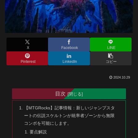
X
Facebook
LINE
Pinterest
LinkedIn
コピー
2024.10.29
目次
【MTGRocks】記事情報：新しいジャンプスタ
ートの伝説スケルトンが統率者ゾーンから無限
コンボを可能にします。
要点解説