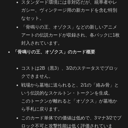
スタンダード環境には非対応だが、統率者やレ
ガシー、ヴィンテージ用の新カードを含む特別
なセット。
「骨鳴りの王、オゾクス」などの新しいアニメ
アートの伝説カードが収録され、各パックに1枚
封入されています。
「骨鳴りの王、オゾクス」のカード概要
コストは2B（黒3）、3/2のステータスでブロッ
クできません。
戦場から墓地に送られると、2/1の「絡み骨」と
いう伝説的なスケルトン・トークンを生成。
このトークンが離れると「オゾクス」が墓地か
ら手札に戻ります。
このカード単体での価値は低めで、3マナ3/2でブ
ロック不可と攻撃性能は低く評価されていま