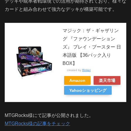
デッキや統率者戦環境での活用が期待されており、様々な
カードと組み合わせて強力なデッキが構築可能です。
マジック：ザ・ギャザリン
グ 『ファウンデーション
ズ』 プレイ・ブースター 日
本語版 【36パック入り
BOX】
created by
Rinker
Amazon
楽天市場
Yahooショッピング
MTGRocks様にて記事が公開されました。
MTGRocks様の記事をチェック