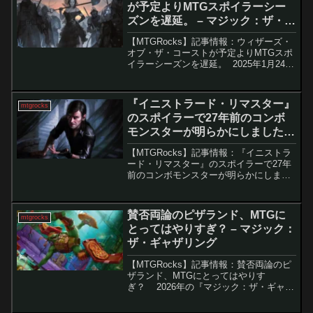
が予定よりMTGスポイラーシー
ズンを遅延。 – マジック：ザ・ギ
ャザリング
【MTGRocks】記事情報：ウィザーズ・
オブ・ザ・コーストが予定よりMTGスポ
イラーシーズンを遅延。 2025年1月24日
に発売予定の『イニストラード・リマス
ター』は、魅力的な再録カードやコレク
ター向けの特別仕様が多数含まれたセッ
『イニストラード・リマスター』
mtgrocks
トとし...
のスポイラーで27年前のコンボ
モンスターが明らかにしました。
– マジック：ザ・ギャザリング
【MTGRocks】記事情報：『イニストラ
ード・リマスター』のスポイラーで27年
前のコンボモンスターが明らかにしまし
た。 『イニストラード・リマスタ
ー』のスポイラーシーズンが始まり、多
くの注目すべき再録カードや新しいデザ
賛否両論のピザランド、MTGに
mtgrocks
インが...
とってはやりすぎ？ – マジック：
ザ・ギャザリング
【MTGRocks】記事情報：賛否両論のピ
ザランド、MTGにとってはやりす
ぎ？ 2026年の『マジック：ザ・ギャザ
リング』第7セットとして、待望の「ティ
ーンエイジ・ミュータント・ニンジャ・