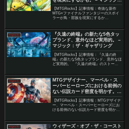
ザ・ギャザリング
【MTGRocks】記事情報：奇抜な新作
MTG×ファイナルファンタジーのスポイ
ラーが鳥・部族を現実にするか
も。 『マジック：ザ・ギャザリング ×
ファイナルファンタジー』のプレビュー
シーズンがついに本格化。中でも、FFV
『久遠の終端』の新たな5色タッ
mtgrocks
の主人公バッツ...
プランド、意外なほど実用的。 –
マジック：ザ・ギャザリング
【MTGRocks】記事情報：『久遠の終
端』の新たな5色タップランド、意外なほ
ど実用的。 『久遠の終端』のストーリ
ー最新プレビューカード「指揮艦橋」
は、リミテッド環境で活躍が期待できる
５色地形です。シリーズ中では地味目な
MTGデザイナー、マーベル・ス
mtgrocks
カードですが、特定...
ーパーヒーローズにおける前例の
ない伝説カード密度を明かす。 –
マジック：ザ・ギャザリング
【MTGRocks】記事情報：MTGデザイナ
ー、マーベル・スーパーヒーローズにお
ける前例のない伝説カード密度を明か
す。『マーベル スーパー・ヒーローズ』
における伝説のクリーチャーの急増とル
ールの課題マジック：ザ・ギャザリング
ウィザーズ・オブ・ザ・コースト
mtgrocks
の最新セット『マ...