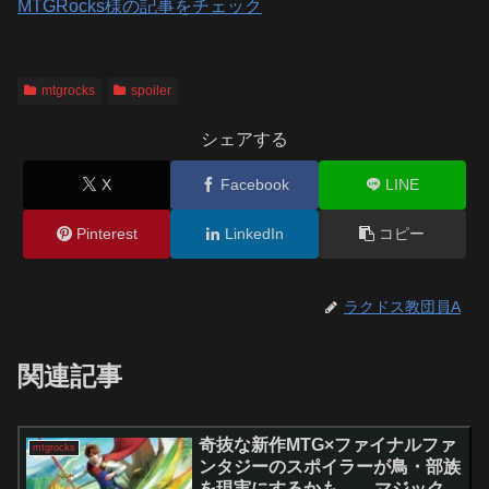
MTGRocks様の記事をチェック
mtgrocks
spoiler
シェアする
X
Facebook
LINE
Pinterest
LinkedIn
コピー
ラクドス教団員A
関連記事
奇抜な新作MTG×ファイナルファ
mtgrocks
ンタジーのスポイラーが鳥・部族
を現実にするかも。 – マジック：