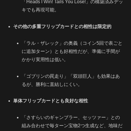
「Heads I Win! Tails You Lose!」の構築済みデッ
キでも再現可能。
その他の多重フリップカードとの相性は限定的
「ラル・ザレック」の奥義（コイン5回で表ごと
に追加ターン）とも好相性だが、準備に手間が
かかり実用性は低い。
「ゴブリンの罠走り」「双頭巨人」も効果はあ
るが、勝利に直結しにくい。
単体フリップカードとも良好な相性
「さすらいのギャンブラー、セッツァー」との
組み合わせで毎ターン宝物2つ生成など、地味だ