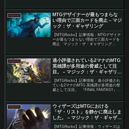
導入された「統率者戦ブラケット」だ。
このシステムは、統率者戦のマッチング
をより明確にし、プレイヤーが適切なゲ
MTGデザイナーが最もつまらな
mtgrocks
ーム環境...
い理由で三面カードを廃止 – マジ
ック：ザ・ギャザリング
【MTGRocks】記事情報：MTGデザイナ
ーが最もつまらない理由で三面カードを
廃止 マジック・ザ・ギャザリング
（MTG）は、常に新しいメカニズムを導
入し続ける革新的なカードゲームだ。最
近では「Chaos Vault」のような新たな試
過小評価されている2マナのMTG
mtgrocks
み...
英雄譚が多用途の脅威として注
目。 – マジック：ザ・ギャザリン
グ
【MTGRocks】記事情報：過小評価され
ている2マナのMTG 英雄譚が多用途の脅
威として注目。 『FINAL FANTASY』コ
ラボセットからは、「召喚」シリーズの
強力な英雄譚・クリーチャーが多数登場
しています。中でも「召喚：バハムー
ウィザーズはMTGにおける
mtgrocks
ト...
「ザ・リスト」を静かに廃止しま
した。 – マジック：ザ・ギャザリ
ング
【MTGRocks】記事情報：ウィザーズは