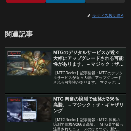
ラクドス教団員A
関連記事
MTGのデジタルサービスが近々
mtgrocks
大幅にアップグレードされる可能
性があります。 – マジック：ザ・
ギャザリング
【MTGRocks】記事情報：MTGのデジタ
ルサービスが近々大幅にアップグレード
される可能性があります。 マジック:
ザ・ギャザリング（MTG）は本質的には
物理的なカードゲームですが、近年はデ
ジタルへの進出が著しく進んでいます。
MTG 興奮の憶測で価格が266％
mtgrocks
MTG Are...
高騰。 – マジック：ザ・ギャザリ
ング
【MTGRocks】記事情報：MTG 興奮の
憶測で価格が266％高騰。 MTG界で最も
注目されたニュースのひとつが、新たに