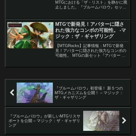
MTGにおける「ザ・リスト」を静かに廃
止しました。『ブルームバロウ』セット
は新しい次元やキャラクターでプレイヤ
ーを魅了していますが、再録カードが少
ない点で失望させています。特に、「リ
MTGで新発見！アバターに隠さ
mtgrocks
スト」が廃止され...
れた強力なコンボの可能性。 -マ
ジック：ザ・ギャザリング
【MTGRocks】記事情報：MTGで新発
見！アバターに隠された強力なコンボの
可能性。 MTGの新セット『アバター 伝
説の少年アン』は、世界観再現だけでな
く、競技・カジュアル両面で注目カード
を多数輩出しています。その中でも「土
の技」メカニズ...
『ブルームバロウ』初登場！ 新５つの
MTGメカニズムを公開！ – マジック：
ザ・ギャザリング
『ブルームバロウ』が新しいMTGリスサ
ポートを公開 – マジック：ザ・ギャザリ
ング