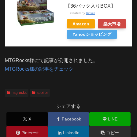
【36パック入りBOX】
created by
Rinker
Amazon
楽天市場
Yahooショッピング
MTGRocks様にて記事が公開されました。
MTGRocks様の記事をチェック
mtgrocks
spoiler
シェアする
X
Facebook
LINE
Pinterest
LinkedIn
コピー