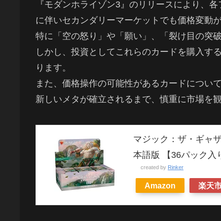
『モダンホライゾン3』のリリースにより、各
に伴いセカンダリーマーケットでも価格変動
特に「空の怒り」や「願い」、「裂け目の突
しかし、投資としてこれらのカードを購入す
ります。
また、価格操作の可能性があるカードについ
新しいメタが確立されるまで、慎重に市場を
マジック：ザ・ギャザ
本語版 【36パック入
created by
Rinker
Amazon
楽天