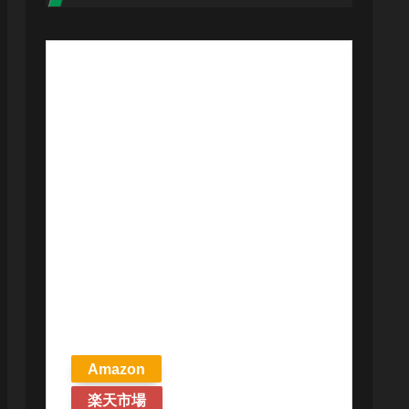
【予約商品
2026年4月24日
発売予定】 マ
ジック ザ・ギ
ャザリング ス
トリクスヘイ
ヴンの秘密 統
率者デッキ プ
リズマリの技
巧 英語版 MTG
Amazon
楽天市場