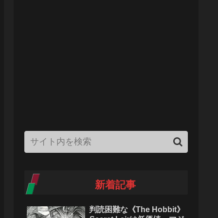
新着記事
判読困難な《The Hobbit》