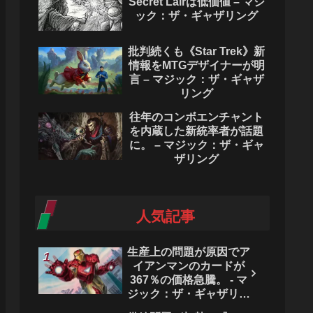
Secret Lairは低価値 – マジ
ック：ザ・ギャザリング
批判続くも《Star Trek》新
情報をMTGデザイナーが明
言 – マジック：ザ・ギャザ
リング
往年のコンボエンチャント
を内蔵した新統率者が話題
に。 – マジック：ザ・ギャ
ザリング
人気記事
生産上の問題が原因でア
イアンマンのカードが
367％の価格急騰。 - マ
ジック：ザ・ギャザリン
グ