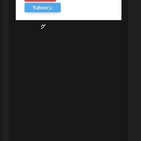
Yahooシ
ョッピン
グ