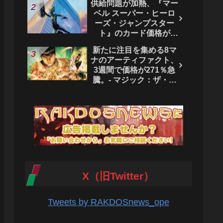
供給問題が加熱、『マー
ベル スーパー・ヒーロ
ーズ・ジャンプスター
ト』のカード価格が
4444％急騰。 - マジッ
新たに注目を集める8マ
ク：ザ・ギャザリング
ナのアーティファクト、
3週間で価格が271％急
騰。- マジック：ザ・ギ
ャザリング
X（旧Twitter）
Tweets by RAKDOSnews_ope