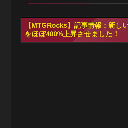
【MTGRocks】記事情報：新
をほぼ400%上昇させました！