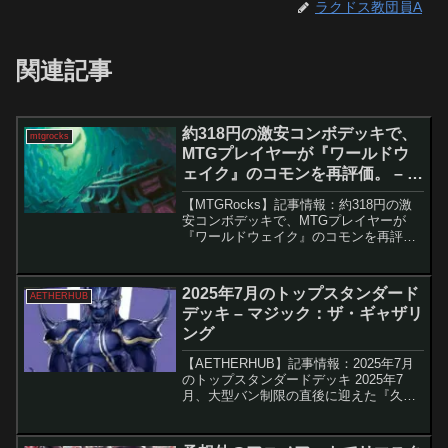
ラクドス教団員A
関連記事
約318円の激安コンボデッキで、
mtgrocks
MTGプレイヤーが『ワールドウ
ェイク』のコモンを再評価。 – マ
ジック：ザ・ギャザリング
【MTGRocks】記事情報：約318円の激
安コンボデッキで、MTGプレイヤーが
『ワールドウェイク』のコモンを再評
価。 近年のマジック：ザ・ギャザリング
（MTG）はセットの発売スピードが非常
に速く、登場から間もないカードでも、
2025年7月のトップスタンダード
AETHERHUB
環境に大きな影...
デッキ – マジック：ザ・ギャザリ
ング
【AETHERHUB】記事情報：2025年7月
のトップスタンダードデッキ 2025年7
月、大型バン制限の直後に迎えた『久遠
の終端』スポイラー期の合間で、次のロ
ーテーション直前の最新スタンダード・
メタを振り返ります。禁止カードの影響