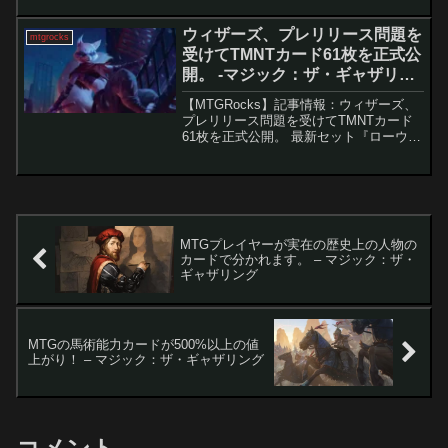
的導入Secret Lairの新責任者に就任した
Matthew ...
ウィザーズ、プレリリース問題を
mtgrocks
受けてTMNTカード61枚を正式公
開。 -マジック：ザ・ギャザリン
グ
【MTGRocks】記事情報：ウィザーズ、
プレリリース問題を受けてTMNTカード
61枚を正式公開。 最新セット『ローウィ
ンの昏明』のプレリリース期間中、配布
物に本来含まれない「MTG × Teenage
Mutant Ninja Turtl...
MTGプレイヤーが実在の歴史上の人物の
カードで分かれます。 – マジック：ザ・
ギャザリング
MTGの馬術能力カードが500%以上の値
上がり！ – マジック：ザ・ギャザリング