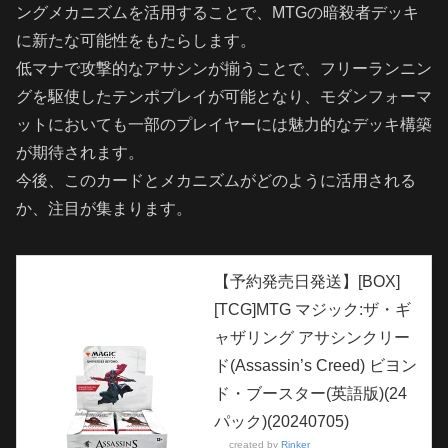
ングメカニズムを活用することで、MTGの暗殺者デッキ
に新たな可能性をもたらします。
低マナで攻撃的なアサシンが揃うことで、フリーランニン
グを駆使したテンポプレイが可能となり、モダンフォーマ
ットにおいても一部のプレイヤーには魅力的なデッキ構築
が期待されます。
今後、このカードとメカニズムがどのように活用される
か、注目が集まります。
【予約発売日発送】[BOX]
[TCG]MTG マジック:ザ・ギ
ャザリング アサシンクリー
ド(Assassin’s Creed) ビヨン
ド・ブースター(英語版)(24
パック)(20240705)
created by
Rinker