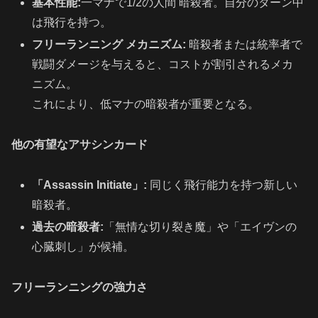
基本性能:
一マナで1/2の人間 暗殺者。自分のターン中
は飛行を持つ。
フリーランニング メカニズム:
暗殺者または統率者で
戦闘ダメージを与えると、コストが割引されるメカ
ニズム。
これにより、低マナの暗殺者が重要となる。
他の有望なアサシンカード
「Assassin Initiate」:
同じく飛行能力を持つ新しい
暗殺者。
過去の暗殺者:
「無情な切り裂き魔」や「エイヴンの
心臓刺し」が候補。
フリーランニングの強力さ