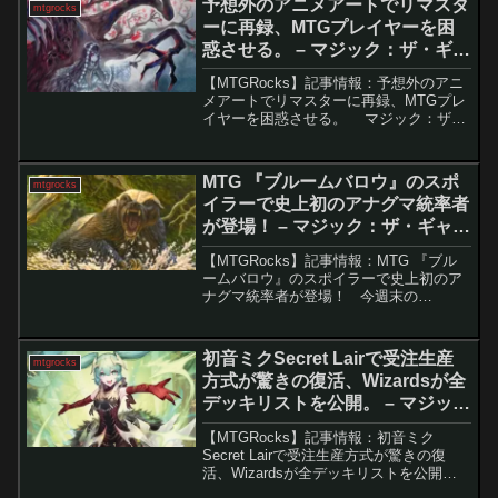
予想外のアニメアートでリマスタ
mtgrocks
で環境が大...
ーに再録、MTGプレイヤーを困
惑させる。 – マジック：ザ・ギャ
ザリング
【MTGRocks】記事情報：予想外のアニ
メアートでリマスターに再録、MTGプレ
イヤーを困惑させる。 マジック：ザ・
ギャザリング（MTG）の魅力のひとつ
は、美しいアートワークです。各セット
やシークレットレイヤーのリリースごと
MTG 『ブルームバロウ』のスポ
mtgrocks
に新たなア...
イラーで史上初のアナグマ統率者
が登場！ – マジック：ザ・ギャザ
リング
【MTGRocks】記事情報：MTG 『ブル
ームバロウ』のスポイラーで史上初のア
ナグマ統率者が登場！ 今週末の
MagicCon: Amsterdamで、次回のプレミ
アセット『ブルームバロウ』のいくつか
のカードが公開されました。このセッ
初音ミクSecret Lairで受注生産
mtgrocks
ト...
方式が驚きの復活、Wizardsが全
デッキリストを公開。 – マジッ
ク：ザ・ギャザリング
【MTGRocks】記事情報：初音ミク
Secret Lairで受注生産方式が驚きの復
活、Wizardsが全デッキリストを公開。
Secret Lairにおける受注生産方式の試験