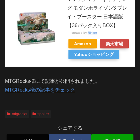
グ モダンホライゾン3 プレ
イ・ブースター 日本語版
【36パック入りBOX】
created by
Rinker
Amazon
楽天市場
Yahooショッピング
MTGRocks様にて記事が公開されました。
MTGRocks様の記事をチェック
mtgrocks
spoiler
シェアする