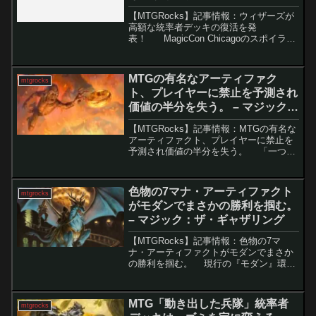
【MTGRocks】記事情報：ウィザーズが
高額な統率者デッキの復活を発
表！ MagicCon Chicagoのスポイラー
パネルは期待をはるかに超え、世界中の
プレイヤーを驚かせました。フリースペ
ル、フェッチランドの再版、オーコの再
MTGの有名なアーティファク
mtgrocks
登...
ト、プレイヤーに禁止を予測され
価値の半分を失う。 – マジック：
ザ・ギャザリング
【MTGRocks】記事情報：MTGの有名な
アーティファクト、プレイヤーに禁止を
予測され価値の半分を失う。 「一つの
指輪」は、MTGの中でも極めて強力で影
響力のあるカードとして知られていま
す。しかし、その性能の高さと価格の高
色物の7マナ・アーティファクト
mtgrocks
さから、多...
がモダンでまさかの勝利を掴む。
– マジック：ザ・ギャザリング
【MTGRocks】記事情報：色物の7マ
ナ・アーティファクトがモダンでまさか
の勝利を掴む。 現行の『モダン』環境
にマンネリを感じているプレイヤーに朗
報です。アグロとコンボが支配する中、
まさに“箱から飛び出したニコル・ボーラ
MTG「動き出した兵隊」統率者
mtgrocks
スのお気に入...