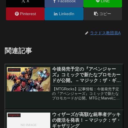
X
Facebook
LINE
Pinterest
LinkedIn
コピー
ラクドス教団員A
関連記事
今後発売予定の『アベンジャー
mtgrocks
ズ』コミックで新たなプロモカー
ドが公開。 – マジック：ザ・ギャ
ザリング
【MTGRocks】記事情報：今後発売予定
の『アベンジャーズ』コミックで新たな
プロモカードが公開。MTGとMarvelによ
る新たなコラボレーションプロモの公開
『ストリクスヘイヴンの秘密』のプレビ
ューシーズンが進行する中、MTGと
ウィザーズが高額な統率者デッキ
mtgrocks
Marvel...
の復活を発表！ – マジック：ザ・
ギャザリング