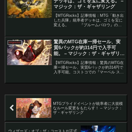
デッキは、ゴミを宝に変える。 –
マジック：ザ・ギャザリング
【MTGRocks】記事情報：MTG「動き出
した兵隊」統率者デッキは、ゴミを宝に
変える。 『ブルームバロウ』のメ
インセットと共に、MTGの伝統に則り、
4つの構築済み統率者デッキが発表されま
した。ベルギーのMTG YouTub...
驚異のMTG在庫一掃セール、実
mtgrocks
質6パックが約314円で入手可
能。 – マジック：ザ・ギャザリン
グ
【MTGRocks】記事情報：驚異のMTG在
庫一掃セール、実質6パックが約314円で
入手可能。コストコでの『マーベル スパ
イダーマン』大幅値下げと販売状況Mark
Rosewater氏が『マーベル スパイダーマ
ン』の売上は『久遠の終端』を上...
MTGプライドイベントが統率者に大規模
なルール変更をもたらす！ – マジック：
ザ・ギャザリング
ウィザーズ・オブ・ザ・コーストが正式