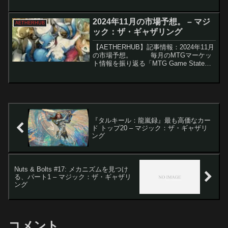
ん！ マジック：ザ・ギャザリングの構
築済み統率者デッキは、2011年の導入以
来、製品カレンダーの主要な部分とな
2024年11月の市場予想。 – マジ
AETHERHUB
り、フォーマッ...
ック：ザ・ギャザリング
【AETHERHUB】記事情報：2024年11月
の市場予想。 毎月のMTGマーケッ
ト情報を振り返る「MTG Game State
Recap」が公開されました。この記事で
は11月に注目されたカードの価格動向や
その背景を解説し...
『タルキール：龍嵐録』最も高価なカー
ド トップ20 – マジック：ザ・ギャザリ
ング
Nuts & Bolts #17: メカニズムを見つけ
る、パート1 – マジック：ザ・ギャザリ
ング
コメント