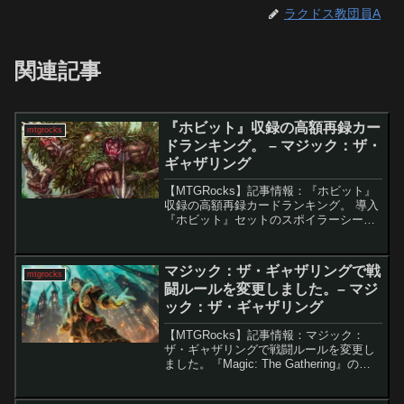
ラクドス教団員A
関連記事
『ホビット』収録の高額再録カー
mtgrocks
ドランキング。 – マジック：ザ・
ギャザリング
【MTGRocks】記事情報：『ホビット』
収録の高額再録カードランキング。 導入
『ホビット』セットのスポイラーシーズ
ンが終了し、多数の新カードに加えて注
目を集めているのがボックストッパー再
録です。収録カードの価値には大きな差
マジック：ザ・ギャザリングで戦
mtgrocks
がありますが、今...
闘ルールを変更しました。– マジ
ック：ザ・ギャザリング
【MTGRocks】記事情報：マジック：
ザ・ギャザリングで戦闘ルールを変更し
ました。『Magic: The Gathering』の最
新セット『MTG ファウンデーションズ』
のリリースに伴い、ダメージ割り当てフ