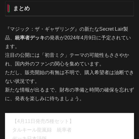
まとめ
『マジック：ザ・ギャザリング』の新たなSecret Lair製
品、
統率者デッキ
の発表が2024年4月9日に予定されてい
ます。
注目の公開には「初音ミク」テーマの可能性もささやか
れ、国内外のファンの関心を集めています。
ただし、販売開始の有無は不明で、購入希望者は油断でき
ない状況です。
新たな情報が出るまで、財布の準備と時間の確保を忘れず
に、発表を楽しみに待ちましょう。
【4月11日発売/5種セット】
タルキール龍嵐録 統率者
デッキ日本語版