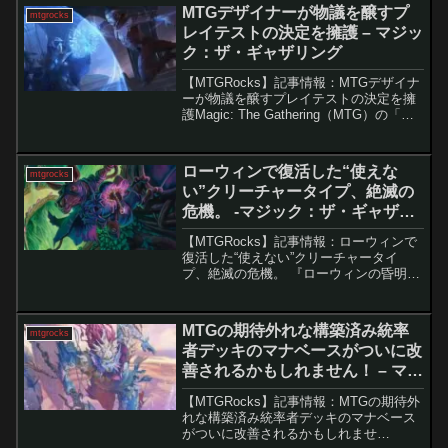
ェーズのルールが変更され、攻撃側...
MTGデザイナーが物議を醸すプ
mtgrocks
レイテストの決定を擁護 – マジッ
ク：ザ・ギャザリング
【MTGRocks】記事情報：MTGデザイナ
ーが物議を醸すプレイテストの決定を擁
護Magic: The Gathering（MTG）の「有
翼の叡智、ナドゥ」というカードが設計
ミスであったことは、すでに多くのプレ
イヤーに知られています。このカ...
ローウィンで復活した“使えな
mtgrocks
い”クリーチャータイプ、絶滅の
危機。 -マジック：ザ・ギャザリ
ング
【MTGRocks】記事情報：ローウィンで
復活した“使えない”クリーチャータイ
プ、絶滅の危機。 『ローウィンの昏明』
は、近年の「Universes Beyond」や実験
的セットとは異なり、クラシックなMTG
らしさを前面に押し出した作品です。...
MTGの期待外れな構築済み統率
mtgrocks
者デッキのマナベースがついに改
善されるかもしれません！ – マジ
ック：ザ・ギャザリング
【MTGRocks】記事情報：MTGの期待外
れな構築済み統率者デッキのマナベース
がついに改善されるかもしれませ