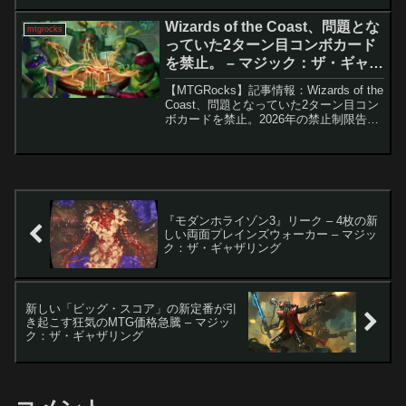
の分野でも新しいデッキ構築やカードの
値動きが続いています。特に、「蹄音の
Wizards of the Coast、問題とな
mtgrocks
伝...
っていた2ターン目コンボカード
を禁止。 – マジック：ザ・ギャザ
リング
【MTGRocks】記事情報：Wizards of the
Coast、問題となっていた2ターン目コン
ボカードを禁止。2026年の禁止制限告知
とヒストリックにおける「食物連鎖」の
禁止2026年に入り、マジック：ザ・ギャ
ザリングの各フォーマッ...
『モダンホライゾン3』リーク – 4枚の新
しい両面プレインズウォーカー – マジッ
ク：ザ・ギャザリング
新しい「ビッグ・スコア」の新定番が引
き起こす狂気のMTG価格急騰 – マジッ
ク：ザ・ギャザリング