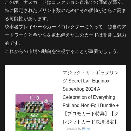
このボーナスカードはコレクション市場での価値が高く、
特に限定されたプリント数のためにその価値がさらに高ま
る可能性があります。
統率者プレイヤーやカードコレクターにとって、独自のア
ートワークと希少性を兼ね備えたこのカードは非常に魅力
的です。
これからの市場の動向を注視することが重要でしょう。
マジック：ザ・ギャザリン
グ Secret Lair Equinox
Superdrop 2024 A
Celebration of Everything
Foil and Non-Foil Bundle +
【プロモカード特典】【ク
レジットカード決済限定】
created by
Rinker