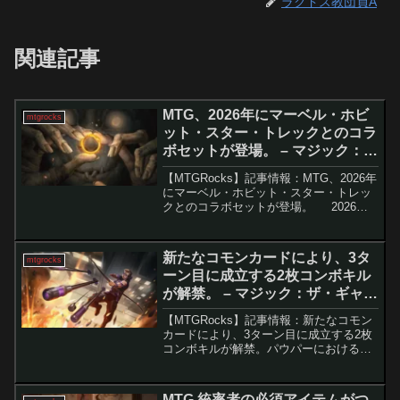
ラクドス教団員A
関連記事
MTG、2026年にマーベル・ホビ
mtgrocks
ット・スター・トレックとのコラ
ボセットが登場。 – マジック：
ザ・ギャザリング
【MTGRocks】記事情報：MTG、2026年
にマーベル・ホビット・スター・トレッ
クとのコラボセットが登場。 2026年
の『マジック：ザ・ギャザリング』
（MTG）の新展開が、MagicCon: Atlanta
で発表されました。マー...
新たなコモンカードにより、3タ
mtgrocks
ーン目に成立する2枚コンボキル
が解禁。 – マジック：ザ・ギャザ
リング
【MTGRocks】記事情報：新たなコモン
カードにより、3ターン目に成立する2枚
コンボキルが解禁。パウパーにおける
「ホークアイの弓」を用いた新コンボの
登場『マーベル スーパー・ヒーローズ』
のカードプレビューが終盤を迎える中、
MTG 統率者の必須アイテムがつ