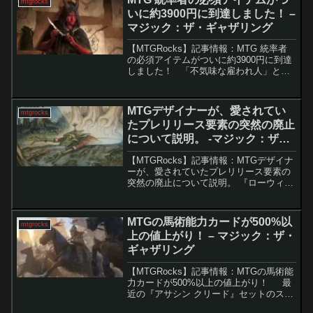
mtgrocks
コモンである「ホ...
いに約3900円に到達しました！ –
マジック：ザ・ギャザリング
【MTGRocks】記事情報：MTG 統率者
の必須アイテムがついに約3900円に到達
しました！ 「不気味な雇われ人」とい
うカードが最近、注目を集めており、特
にそのコマンダーデッキ「次元の門」の
価格が急騰しています。このカードが提
MTGデザイナーが、愛されてい
mtgrocks
供する多...
たプレリリース要素の突然の廃止
について説明。 -マジック：ザ・
ギャザリング
【MTGRocks】記事情報：MTGデザイナ
ーが、愛されていたプレリリース要素の
突然の廃止について説明。 『ローウィン
の昏明』のプレリリースイベントは、セ
ット自体への評価は高い一方で、プロモ
カードの不備や仕様変更が原因で、多く
MTGの馬術能力カードが500%以
mtgrocks
のプレイヤーに...
上の値上がり！ – マジック：ザ・
ギャザリング
【MTGRocks】記事情報：MTGの馬術能
力カードが500%以上の値上がり！ 最
近の『アサシン クリード』セットのスポ
イラーでMTG界は賑わっていますが、他