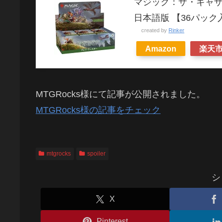
マジック：ザ・ギャザ
日本語版 【36パック
created by
Rinker
Amazon
楽天
MTGRocks様にて記事が公開されました。
MTGRocks様の記事をチェック
mtgrocks
spoiler
シ
X
Pinterest