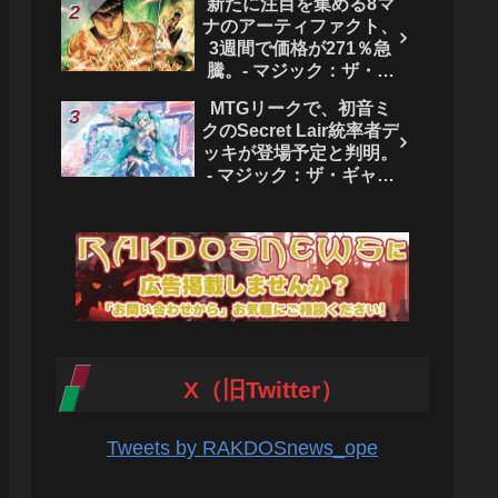
新たに注目を集める8マ
ク：ザ・ギャザリング
ナのアーティファクト、
3週間で価格が271％急
騰。- マジック：ザ・ギ
ャザリング
MTGリークで、初音ミ
クのSecret Lair統率者デ
ッキが登場予定と判明。
- マジック：ザ・ギャザ
リング
X（旧Twitter）
Tweets by RAKDOSnews_ope