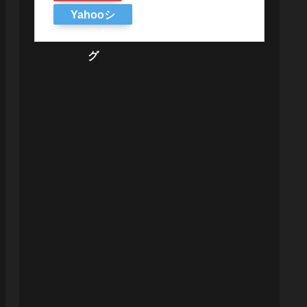
Yahooシ
ョッピン
グ