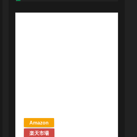
【予約商品
2026年4月24日
発売予定】 マ
ジック ザ・ギ
ャザリング ス
トリクスヘイ
ヴンの秘密 統
率者デッキ プ
リズマリの技
巧 英語版 MTG
Amazon
楽天市場