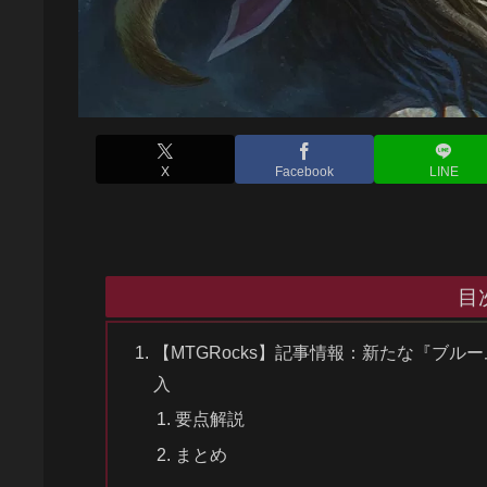
X
Facebook
LINE
目
【MTGRocks】記事情報：新たな『ブ
入
要点解説
まとめ