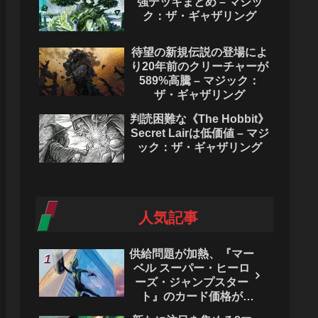
強デッキまとめ – マジッ
ク：ザ・ギャザリング
待望の新規伝説の登場によ
り20年前のクリーチャーが
589%高騰 – マジック：
ザ・ギャザリング
判読困難な《The Hobbit》
Secret Lairは低価値 – マジ
ック：ザ・ギャザリング
人気記事
供給問題が加熱、『マー
ベル スーパー・ヒーロ
ーズ・ジャンプスター
ト』のカード価格が
4444％急騰。 - マジッ