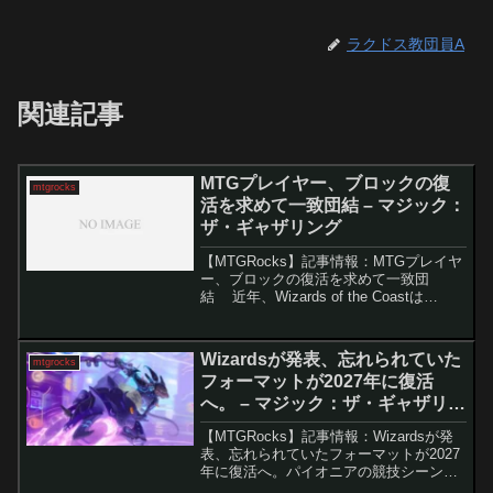
ラクドス教団員A
関連記事
MTGプレイヤー、ブロックの復
mtgrocks
活を求めて一致団結 – マジック：
ザ・ギャザリング
【MTGRocks】記事情報：MTGプレイヤ
ー、ブロックの復活を求めて一致団
結 近年、Wizards of the Coastは
Magic: the Gatheringのために数え切れな
いほどの革新を生み出してきました。最
近では、ドラ...
Wizardsが発表、忘れられていた
mtgrocks
フォーマットが2027年に復活
へ。 – マジック：ザ・ギャザリン
グ
【MTGRocks】記事情報：Wizardsが発
表、忘れられていたフォーマットが2027
年に復活へ。パイオニアの競技シーン復
帰に関する発表Wizards of the Coastは、