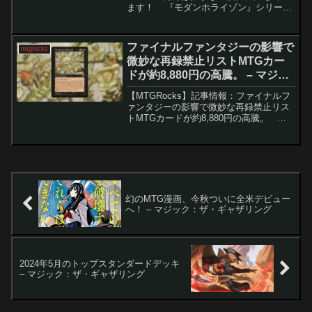
ます！ 『モダンホライゾン』シリーズ
は、過去への敬意と未来への展望のバラ
ンスを取りながら、MTG（マジック：
ザ・ギャザリング）に新たなカードを追
ファイナルファンタジーの影響で
mtgrocks
加していま...
微妙な再録禁止リストMTGカー
ドが約8,880円の高騰。 – マジッ
ク：ザ・ギャザリング
【MTGRocks】記事情報：ファイナルフ
ァンタジーの影響で微妙な再録禁止リス
トMTGカードが約8,880円の高騰。 最
新セット『久遠の終端』のスポイラー公
開を受け、MTGのシングルカード市場が
活発に動いています。特に注目を集めて
いるの...
幻のMTG漫画、今秋ついに全米デビュー
へ！ – マジック：ザ・ギャザリング
2024年5月のトップスタンダードデッキ
– マジック：ザ・ギャザリング