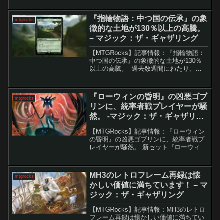
長期間にわたり主要なイベントが開催さ
れていなかったパイオニ...
『指輪物語：中つ国の伝承』の象
mtgrocks
徴的な土地が130％以上の高騰。
– マジック：ザ・ギャザリング
【MTGRocks】記事情報：『指輪物語：
中つ国の伝承』の象徴的な土地が130％
以上の高騰。 過去数週間にわたり、
MTGの『指輪物語：中つ国の伝承』セッ
トに収録された伝説的な緑の土地カード
「ホビット庄」の価格が着実に上昇して
『ローウィンの昏明』の凶悪ゴブ
mtgrocks
います。本日現...
リンに、統率者戦プレイヤーが騒
然。 -マジック：ザ・ギャザリン
グ
【MTGRocks】記事情報：『ローウィン
の昏明』の凶悪ゴブリンに、統率者戦プ
レイヤーが騒然。 新セット『ローウィン
の昏明』のプレビューが本格始動し、早
くも大きな話題を呼ぶカードが登場しま
した。その名は「呪詛の壊し屋」。低コ
MH3のレトロフレーム再録は懐
mtgrocks
ストながら強烈な...
かしい価値に満ちています！ – マ
ジック：ザ・ギャザリング
【MTGRocks】記事情報：MH3のレトロ
フレーム再録は懐かしい価値に満ちてい