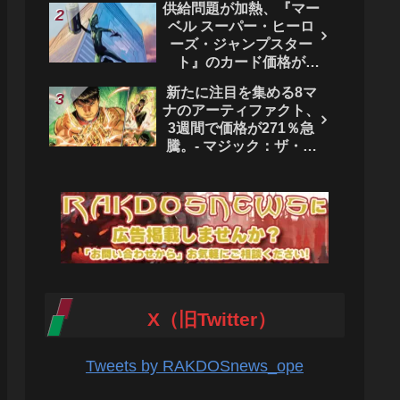
供給問題が加熱、『マー
ベル スーパー・ヒーロ
ーズ・ジャンプスター
ト』のカード価格が
4444％急騰。 - マジッ
新たに注目を集める8マ
ク：ザ・ギャザリング
ナのアーティファクト、
3週間で価格が271％急
騰。- マジック：ザ・ギ
ャザリング
X（旧Twitter）
Tweets by RAKDOSnews_ope