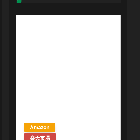
【予約商品
2026年4月24日
発売予定】 マ
ジック ザ・ギ
ャザリング ス
トリクスヘイ
ヴンの秘密 統
率者デッキ プ
リズマリの技
巧 英語版 MTG
Amazon
楽天市場