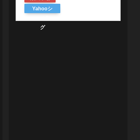
Yahooシ
ョッピン
グ