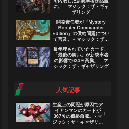
を内蔵した新統率者が話題
に。 – マジック：ザ・ギャ
ザリング
開発責任者が『Mystery
Booster Commander
Edition』の供給問題につい
て言及。 – マジック：ザ・
ギャザリング
長年埋もれていたカード、
「最後の笑い」が新統率者
の影響で634％高騰。 – マ
ジック：ザ・ギャザリング
人気記事
生産上の問題が原因でア
イアンマンのカードが
367％の価格急騰。 - マ
ジック：ザ・ギャザリン
グ