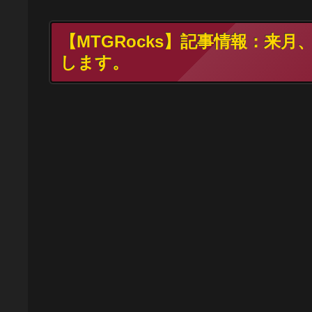
【MTGRocks】記事情報：来
します。