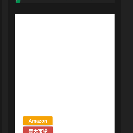
【予約商品
2026年4月24日
発売予定】 マ
ジック ザ・ギ
ャザリング ス
トリクスヘイ
ヴンの秘密 統
率者デッキ プ
リズマリの技
巧 英語版 MTG
Amazon
楽天市場