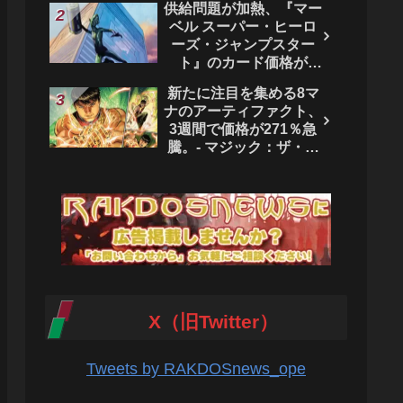
供給問題が加熱、『マー
ベル スーパー・ヒーロ
ーズ・ジャンプスター
ト』のカード価格が
4444％急騰。 - マジッ
新たに注目を集める8マ
ク：ザ・ギャザリング
ナのアーティファクト、
3週間で価格が271％急
騰。- マジック：ザ・ギ
ャザリング
X（旧Twitter）
Tweets by RAKDOSnews_ope