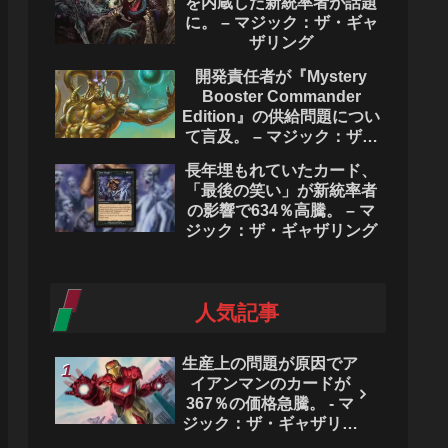
を内蔵した新統率者が話題
に。 – マジック：ザ・ギャ
ザリング
開発責任者が『Mystery
Booster Commander
Edition』の供給問題につい
て言及。 – マジック：ザ・
ギャザリング
長年埋もれていたカード、
「最後の笑い」が新統率者
の影響で634％高騰。 – マ
ジック：ザ・ギャザリング
人気記事
生産上の問題が原因でア
イアンマンのカードが
367％の価格急騰。 - マ
ジック：ザ・ギャザリン
グ