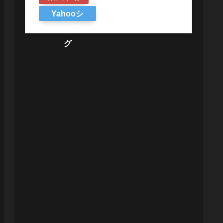
Yahooシ
ョッピン
グ