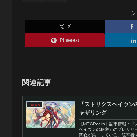
シ
X
Pinterest
関連記事
『ストリクスヘイヴンの
mtgrocks
ャザリング
【MTGRocks】記事情報
ヘイヴンの秘密』のプレリリ
関心が集まっている。統率者向