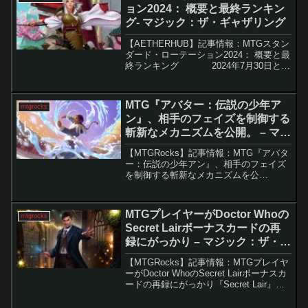
ョン2024： 概要と最終ランキン
グ- マジック：ザ・ギャザリング
【AETHERHUB】記事情報：MTGスタン
ダード・ローテーション2024： 概要と最
終ランキング 2024年7月30日と8
月2日に、Magic: The Gathering（MTG）
のスタンダードフォーマットのローテ...
MTG『アバター：伝説の少年ア
mtgrocks
ン』、相手のフェイズを制御する
斬新なメカニズムを公開。 – マジ
ック：ザ・ギャザリング
【MTGRocks】記事情報：MTG『アバタ
ー：伝説の少年アン』、相手のフェイズ
を制御する斬新なメカニズムを公
開。 MTGのヘッドデザイナー、マー
ク・ローズウォーター氏が恒例のティー
ザー投稿を公開し、次期「Universes
MTGプレイヤーがDoctor Whoの
mtgrocks
Bey...
Secret Lairボーナスカードの再
録にがっかり – マジック：ザ・ギ
ャザリング
【MTGRocks】記事情報：MTGプレイヤ
ーがDoctor WhoのSecret Lairボーナスカ
ードの再録にがっかり『Secret Lair』は
MTGプレイヤーに非常に人気のある商品
群で、多様なアートワークとボーナスカ