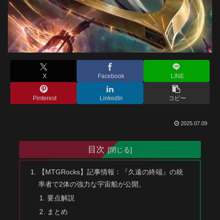
X
Facebook
LINE
Pinterest
LinkedIn
コピー
2025.07.09
目次
【MTGRocks】記事情報：『​久遠の終端』の統
率者で2体の強力な宇宙船が公開。
要点解説
まとめ