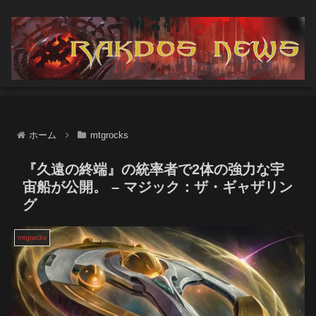
ホーム
mtgrocks
『​久遠の終端』の統率者で2体の強力な宇
宙船が公開。 – マジック：ザ・ギャザリン
グ
mtgrocks