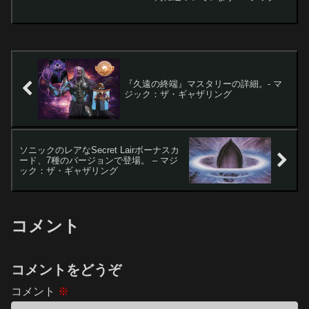
ザ・ギャザリング(MTG)の「コレクター
ブースター」は、プレイヤーにとって一
種の宝くじのような存在です。希少なカ
ード...
『​久遠の終端』マスタリーの詳細。- マ
ジック：ザ・ギャザリング
ソニックのレアなSecret Lairボーナスカ
ード、7種のバージョンで登場。 – マジ
ック：ザ・ギャザリング
コメント
コメントをどうぞ
コメント
※