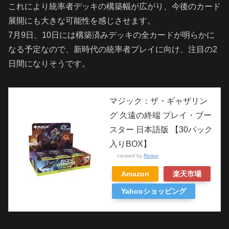
これにより統率者デッキの構築幅が広がり、今後のカード
展開にも大きな可能性を感じさせます。
7月9日、10日には構築済みデッキの全カードが明らかに
なる予定なので、新時代の統率者プレイに向け、注目の2
日間になりそうです。
マジック：ザ・ギャザリン
グ 久遠の終端 プレイ・ブー
スター 日本語版 【30パック
入りBOX】
created by
Rinker
Amazon
楽天市場
Yahooショッピング