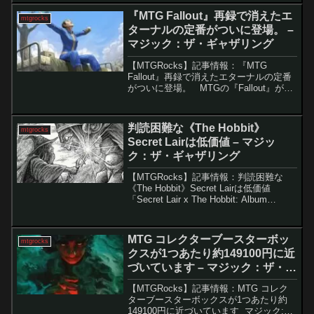
ードのサプライズ...
『MTG Fallout』再録で消えたエ
mtgrocks
ターナルの定番がついに登場。 –
マジック：ザ・ギャザリング
【MTGRocks】記事情報：『MTG
Fallout』再録で消えたエターナルの定番
がついに登場。 MTGの『Fallout』がリ
リースされてから約半年が経過しました
が、ついにこのセットのカードがMagic
Onlineに登場します。こ...
判読困難な《The Hobbit》
mtgrocks
Secret Lairは低価値 – マジッ
ク：ザ・ギャザリング
【MTGRocks】記事情報：判読困難な
《The Hobbit》Secret Lairは低価値
「Secret Lair x The Hobbit: Album
Covers」の発表「Magic: The
Gathering」において、新製品...
MTG コレクターブースターボッ
mtgrocks
クスが1つあたり約149100円に近
づいています – マジック：ザ・ギ
ャザリング
【MTGRocks】記事情報：MTG コレク
ターブースターボックスが1つあたり約
149100円に近づいています マジック: