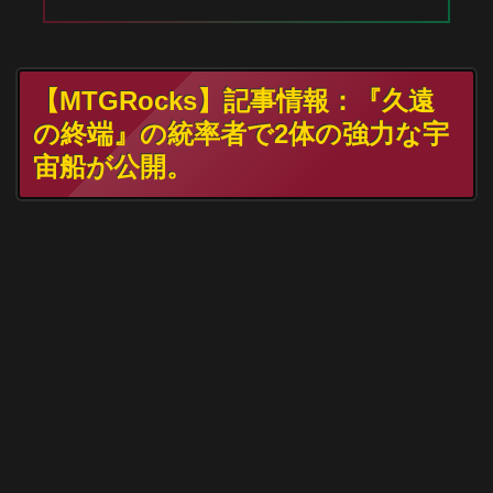
【MTGRocks】記事情報：『​久遠
の終端』の統率者で2体の強力な宇
宙船が公開。