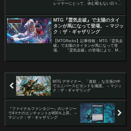
レイヤーにとって、休む暇もない日々が
続いています。先日、「Secret Lair
Summer Superdrop」が完全に発表され
たばかり...
MTG『霊気走破』で太陽のタイ
mtgrocks
タンが馬になって登場。 – マジッ
ク：ザ・ギャザリング
【MTGRocks】記事情報：MTG『霊気走
破』で太陽のタイタンが馬になって登
場。 『霊気走破』の登場により、MTG
では再び「乗騎」メカニズムが注目され
ています。その中でも特に話題となって
いるのが、新カード「守護の陽馬」で
す。強力な能...
MTG デザイナー、「貪欲 」な主張の中
でユニバースビヨンドを擁護。 – マジッ
ク：ザ・ギャザリング
『ファイナルファンタジー』のシナジー
で4マナのエンチャントが800％上昇。 –
マジック：ザ・ギャザリング