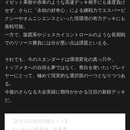
イゼット果敢や赤単のような高速デッキ相手にも速度負け
せず、さらに「永劫の好奇心」による継戦力でエスパーピ
クシーやオムニシエンスといった現環境の有力デッキにも
善戦可能。
一方で、版図系やジェスカイコントロールのような長期戦
でのリソース勝負には分が悪い点は課題といえる。
それでも、今のスタンダードは環境変化の真っ只中。
トップメタへの台頭も夢ではなく、青白を使いたいプレイ
ヤーにとって、極めて現実的な選択肢の一つとなりつつあ
る。
今後のさらなる大会実績に期待がかかる注目の新鋭デッキ
だ。
【4月11日発売/5種セット】
タルキール龍嵐録 統率者