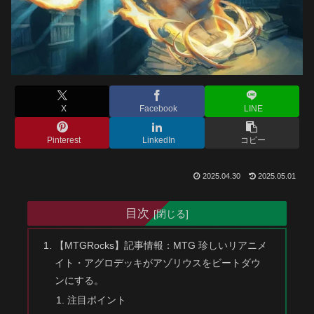
X
Facebook
LINE
Pinterest
LinkedIn
コピー
2025.04.30
2025.05.01
目次
【MTGRocks】記事情報：MTG 珍しいリアニメ
イト・アグロデッキがアゾリウスをビートダウ
ンにする。
注目ポイント