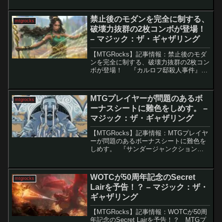
ザリング』の統率者デッキが大きな注目
を集める中、意外なカード「契約上の護
禁止後のモダンを完全に制する、
mtgrocks
衛」が突如...
破壊力抜群の2枚コンボが登場！
– マジック：ザ・ギャザリング
【MTGRocks】記事情報：禁止後のモダ
ンを完全に制する、破壊力抜群の2枚コン
ボが登場！ 『カルロフ邸殺人事件』の
リリース以来、モダンフォーマットでは
「ギルドパクトの力線」が支配的な存在
となり、様々なデッキでその力を示して
MTGプレイヤーが問題のあるボ
mtgrocks
います。要...
ーナスシートに難色をしめす。 –
マジック：ザ・ギャザリング
【MTGRocks】記事情報：MTGプレイヤ
ーが問題のあるボーナスシートに難色を
しめす。 『サンダージャンクションの
無法者』のリリースに伴い、セットの特
徴や問題点が注目されています。要点解
説セットの内容と受け入れ:メインセッ
WOTCが50周年記念のSecret
mtgrocks
ト、「速報」、...
Lairを予告！？ – マジック：ザ・
ギャザリング
【MTGRocks】記事情報：WOTCが50周
年記念のSecret Lairを予告！？ MTGプ