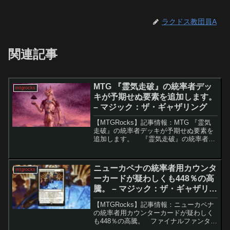
ラクドス教団員A
関連記事
MTG 『霊気走破』の統率者デッ
mtgrocks
キが予期せぬ要素を追加します。
– マジック：ザ・ギャザリング
【MTGRocks】記事情報：MTG 『霊気
走破』の統率者デッキが予期せぬ要素を
追加します。 『霊気走破』の統率者デ
ッキは、カードゲームの楽しさに加え、
セットの物語を深める新しい試みが施さ
れています。これらのデッキは、単なる
ニューカペナの統率者用カウンタ
mtgrocks
追加製品に...
ーカードが疑わしくも448％の高
騰。 – マジック：ザ・ギャザリン
グ
【MTGRocks】記事情報：ニューカペナ
の統率者用カウンターカードが疑わしく
も448％の高騰。 ファイナルファンタジ
ーをテーマにした『マジック：ザ・ギャ