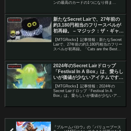
ンの最高のカードの1つになり得ま
す。 『ダスクモーン：戦慄の館』のプ
レリリースを経て、いくつかの新カード
が今後のメタで注目され始めています。
新たなSecret Lairで、27年前の
mtgrocks
特に「剃刀族...
約3,180円相当のフリースペルが
初再録。 – マジック：ザ・ギャザ
リング
【MTGRocks】記事情報：新たなSecret
Lairで、27年前の約3,180円相当のフリー
スペルが初再録。「Cats are the Best」
Secret Lair Superdropにおける新規ドロ
ップの公開Secret Lai...
2024年のSecret Lairドロップ
mtgrocks
「Festival In A Box」は、愛らし
いが価値が少ないアイテムです。
– マジック：ザ・ギャザリング
【MTGRocks】記事情報：2024年の
Secret Lairドロップ「Festival In A
Box」は、愛らしいが価値が少ないアイ
テムです。 ついに登場しました。今年
の「Festival in a Box」の詳細が公開さ
れ、M...
『ブルームバロウ』の「バリューブース