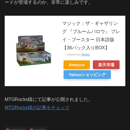
ードが登場するのか、非常に楽しみです。
マジック：ザ・ギャザリン
グ 『ブルームバロウ』 プレ
イ・ブースター 日本語版
【36パック入りBOX】
created by
Rinker
Amazon
楽天市場
Yahooショッピング
MTGRocks様にて記事が公開されました。
MTGRocks様の記事をチェック
mtgrocks
spoiler