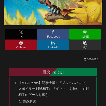
X
Facebook
LINE
Pinterest
LinkedIn
コピー
2024.07.11
目次
【MTGRocks】記事情報：『ブルームバロウ』
スポイラー 対戦相手に「ギフト」を贈り、対戦
相手のゲームを奪う。
要点解説