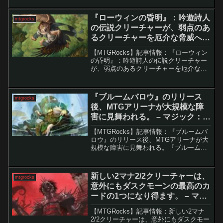
することがあります。『霊気走破』の発
売とともに登場した「新たな夜明け、ケ
『ローウィンの昏明』：吟遊詩人
mtgrocks
トラ...
の伝説クリーチャーが、弱点のあ
るクリーチャーを厄介な脅威へと
変える。 -マジック：ザ・ギャザ
【MTGRocks】記事情報：『ローウィン
リング
の昏明』：吟遊詩人の伝説クリーチャー
が、弱点のあるクリーチャーを厄介な脅
威へと変える。 新セット『ローウィンの
昏明』のスポイラーが本格化し、
EDH（統率者戦）向けの個性的なカード
『ブルームバロウ』のリリース
mtgrocks
が次々と明らかになっ...
後、MTGアリーナが大規模な障
害に見舞われる。 – マジック：
ザ・ギャザリング
【MTGRocks】記事情報：『ブルームバ
ロウ』のリリース後、MTGアリーナが大
規模な障害に見舞われる。『ブルームバ
ロウ』がMTGアリーナにリリースされ、
長らく待ち望まれていたスタンダードロ
ーテーションが遂に始まりました。しか
新しい2マナ2/2クリーチャーは、
mtgrocks
し、新カードの...
意外にもダスクモーンの最高のカ
ードの1つになり得ます。 – マジ
ック：ザ・ギャザリング
【MTGRocks】記事情報：新しい2マナ
2/2クリーチャーは、意外にもダスクモー