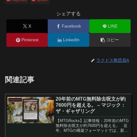
シェアする
X
Facebook
LINE
Pinterest
LinkedIn
コピー
ラクドス教団員A
関連記事
20年前のMTG無料除去呪文が約
mtgrocks
7600円を超える。 – マジック：
ザ・ギャザリング
【MTGRocks】記事情報：20年前のMTG
無料除去呪文が約7600円を超える。 近
年、MTGの構築フォーマットでは、新た
な強力カードの登場によって環境が一変