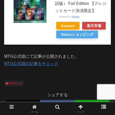
語版） Foil Edition 【クレジ
ットカード決済限定】
created by
Rinker
Amazon
楽天市場
Yahooショッピング
MTG公式様にて記事が公開されました。
MTG公式様の記事をチェック
MTG公式
シェアする
X
Facebook
LINE
メニュー
ホーム
検索
トップ
サイドバー