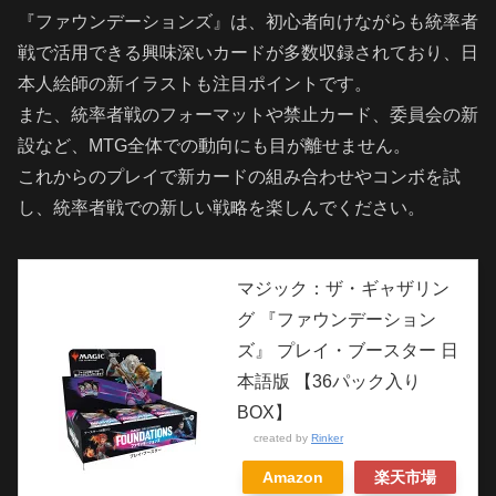
『ファウンデーションズ』は、初心者向けながらも統率者
戦で活用できる興味深いカードが多数収録されており、日
本人絵師の新イラストも注目ポイントです。
また、統率者戦のフォーマットや禁止カード、委員会の新
設など、MTG全体での動向にも目が離せません。
これからのプレイで新カードの組み合わせやコンボを試
し、統率者戦での新しい戦略を楽しんでください。
マジック：ザ・ギャザリン
グ 『ファウンデーション
ズ』 プレイ・ブースター 日
本語版 【36パック入り
BOX】
created by
Rinker
Amazon
楽天市場