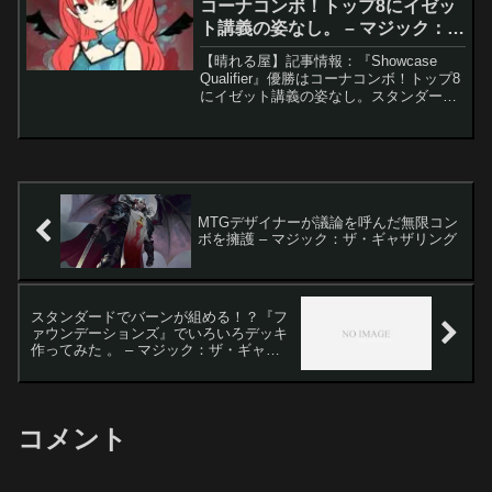
コーナコンボ！トップ8にイゼッ
ト講義の姿なし。 – マジック：
ザ・ギャザリング
【晴れる屋】記事情報：『Showcase
Qualifier』優勝はコーナコンボ！トップ8
にイゼット講義の姿なし。スタンダード
環境で圧倒的な強さを誇った「イゼット
講義」ですが、最新の招待制大会
『Standard Showcase Quali...
MTGデザイナーが議論を呼んだ無限コン
ボを擁護 – マジック：ザ・ギャザリング
スタンダードでバーンが組める！？『フ
ァウンデーションズ』でいろいろデッキ
作ってみた 。 – マジック：ザ・ギャザ
リング
コメント