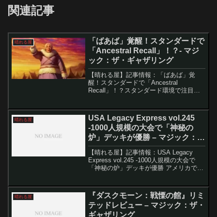
関連記事
「ばあば」覚醒！スタンダードで
晴れる屋
「Ancestral Recall」！？- マジ
ック：ザ・ギャザリング
【晴れる屋】記事情報：「ばあば」覚
醒！スタンダードで「Ancestral
Recall」！？スタンダード環境で注目を
集める「イゼット講義」は、軽量スペル
と墓地活用を軸にしたコントロール寄り
のデッキです。講義カードを墓地にた
USA Legacy Express vol.245
晴れる屋
め、強力なドローや...
-1000人規模の大会で「神秘の
炉」デッキが優勝 – マジック：
ザ・ギャザリング
【晴れる屋】記事情報：USA Legacy
Express vol.245 -1000人規模の大会で
「神秘の炉」デッキが優勝 アメリカで開
催された『2024 NA Legacy
Championship』は、1150人を超える参加
者が集まり...
『ダスクモーン：戦慄の館』リミ
晴れる屋
テッドレビュー – マジック：ザ・
ギャザリング