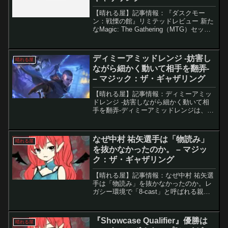
【晴れる屋】記事情報：『ダスクモー
ン：戦慄の館』リミテッドレビュー 新た
なMagic: The Gathering（MTG）セット
『ダスクモーン：戦慄の館』が登場し、
ホラーテーマの要素がプレイヤーを魅了
しています。このセットは、古典的なス
ディミーアミッドレンジ -妨害し
晴れる屋
ラ...
ながら細かく動いて相手を翻弄-
– マジック：ザ・ギャザリング
【晴れる屋】記事情報：ディミーアミッ
ドレンジ -妨害しながら細かく動いて相
手を翻弄-ディミーアミッドレンジは、軽
量クリーチャーで攻めながら、除去や打
ち消しで相手を妨害する戦略が特徴の青
黒デッキ。序盤から圧をかけ、中盤以降
なぜ中村 祐矢選手は「物読み」
晴れる屋
は盤面制圧とアドバン...
を抜かなかったのか。 – マジッ
ク：ザ・ギャザリング
【晴れる屋】記事情報：なぜ中村 祐矢選
手は「物読み」を抜かなかったのか。レ
ガシー環境で「8-cast」と呼ばれる親和
系デッキは、近年「ピナクルの特使」の
登場により高速化し、もはや「-cast」要
素も「親和」要素も薄れています。それ
『Showcase Qualifier』優勝は
晴れる屋
でもなお、...