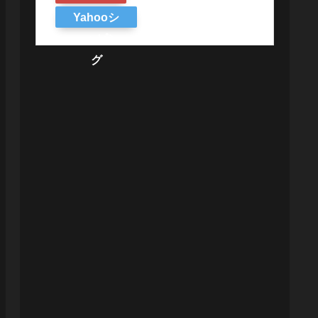
Yahooシ
ョッピン
グ