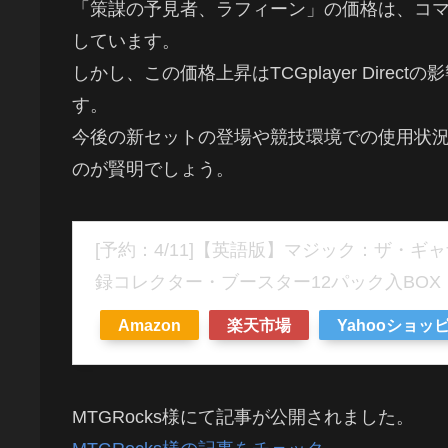
「策謀の予見者、ラフィーン」の価格は、コ
しています。
しかし、この価格上昇はTCGplayer Dir
す。
今後の新セットの登場や競技環境での使用状
のが賢明でしょう。
[予約：4/11]【英語版】マジック：ザ・ギ
録コレクター・ブースター12パック入BOX
Amazon
楽天市場
Yahooショッ
MTGRocks様にて記事が公開されました。