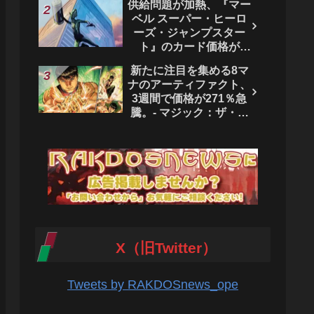
供給問題が加熱、『マー
ベル スーパー・ヒーロ
ーズ・ジャンプスター
ト』のカード価格が
4444％急騰。 - マジッ
新たに注目を集める8マ
ク：ザ・ギャザリング
ナのアーティファクト、
3週間で価格が271％急
騰。- マジック：ザ・ギ
ャザリング
X（旧Twitter）
Tweets by RAKDOSnews_ope