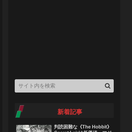
新着記事
判読困難な《The Hobbit》