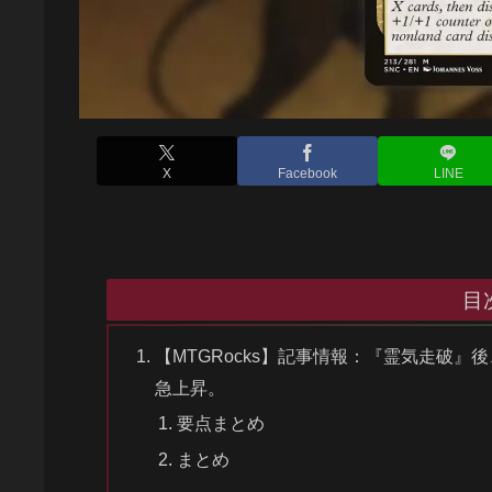
X
Facebook
LINE
目
【MTGRocks】記事情報：『霊気走破』
急上昇。
要点まとめ
まとめ