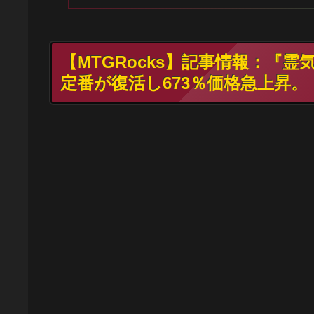
【MTGRocks】記事情報：『
定番が復活し673％価格急上昇。