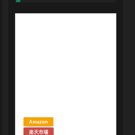
【予約商品
2026年4月24日
発売予定】 マ
ジック ザ・ギ
ャザリング ス
トリクスヘイ
ヴンの秘密 統
率者デッキ プ
リズマリの技
巧 英語版 MTG
Amazon
楽天市場