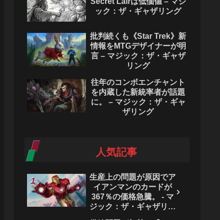
Secret Lairは低価値 – マジ
ック：ザ・ギャザリング
批判続くも《Star Trek》新
情報をMTGデザイナーが明
言 – マジック：ザ・ギャザ
リング
往年のコンボエンチャント
を内蔵した新統率者が話題
に。 – マジック：ザ・ギャ
ザリング
人気記事
生産上の問題が原因でア
イアンマンのカードが
367％の価格急騰。 - マ
ジック：ザ・ギャザリン
グ