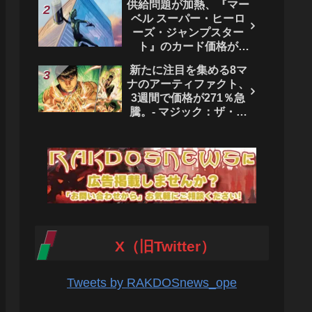
供給問題が加熱、『マー
ベル スーパー・ヒーロ
ーズ・ジャンプスター
ト』のカード価格が
4444％急騰。 - マジッ
新たに注目を集める8マ
ク：ザ・ギャザリング
ナのアーティファクト、
3週間で価格が271％急
騰。- マジック：ザ・ギ
ャザリング
X（旧Twitter）
Tweets by RAKDOSnews_ope