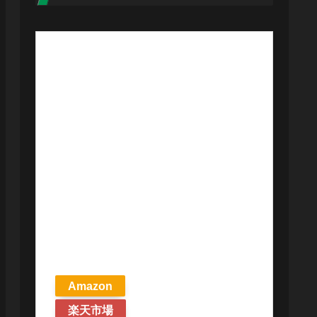
【予約商品
2026年4月24日
発売予定】 マ
ジック ザ・ギ
ャザリング ス
トリクスヘイ
ヴンの秘密 統
率者デッキ プ
リズマリの技
巧 英語版 MTG
Amazon
楽天市場