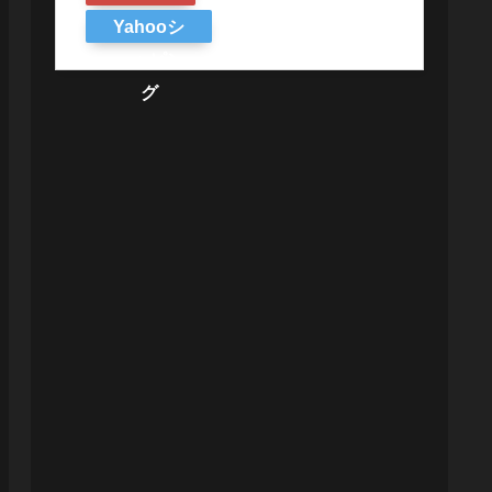
Yahooシ
ョッピン
グ