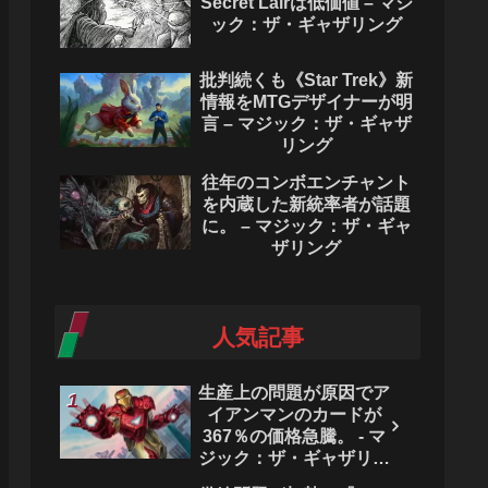
Secret Lairは低価値 – マジ
ック：ザ・ギャザリング
批判続くも《Star Trek》新
情報をMTGデザイナーが明
言 – マジック：ザ・ギャザ
リング
往年のコンボエンチャント
を内蔵した新統率者が話題
に。 – マジック：ザ・ギャ
ザリング
人気記事
生産上の問題が原因でア
イアンマンのカードが
367％の価格急騰。 - マ
ジック：ザ・ギャザリン
グ