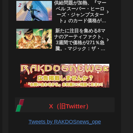
供給問題が加熱、『マー
ベル スーパー・ヒーロ
ーズ・ジャンプスター
ト』のカード価格が
4444％急騰。 - マジッ
新たに注目を集める8マ
ク：ザ・ギャザリング
ナのアーティファクト、
3週間で価格が271％急
騰。- マジック：ザ・ギ
ャザリング
X（旧Twitter）
Tweets by RAKDOSnews_ope