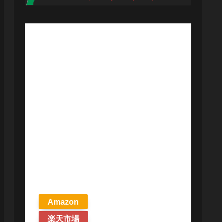
【予約商品
2026年4月24日
発売予定】 マ
ジック ザ・ギ
ャザリング ス
トリクスヘイ
ヴンの秘密 統
率者デッキ プ
リズマリの技
巧 英語版 MTG
Amazon
楽天市場