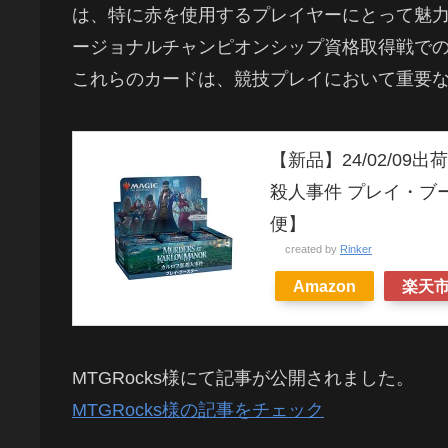
は、特に赤を使用するプレイヤーにとって魅
ージョナルチャンピオンシップ資格取得戦で
これらのカードは、競技プレイにおいて重要
【新品】24/02/09
殺人事件 プレイ・ブー
便】
created by
Rinker
Amazon
楽天
MTGRocks様にて記事が公開されました。
MTGRocks様の記事をチェック