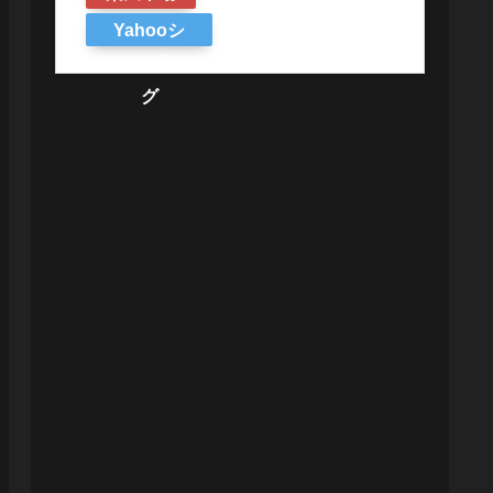
Yahooシ
ョッピン
グ