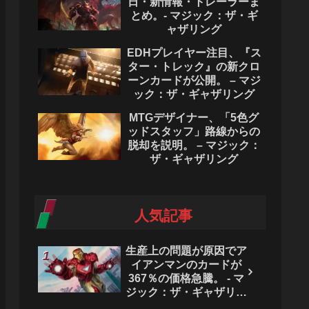
日・新情報・トレーラーま
とめ。- マジック：ザ・ギ
ャザリング
EDHプレイヤー注目、『ス
ター・トレック』の新クロ
ーンカードが公開。 – マジ
ック：ザ・ギャザリング
MTGデザイナー、「5色グ
ッドスタッフ」路線からの
脱却を説明。 – マジック：
ザ・ギャザリング
人気記事
生産上の問題が原因でア
イアンマンのカードが
367％の価格急騰。 - マ
ジック：ザ・ギャザリン
グ