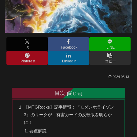
X
Facebook
LINE
Pinterest
LinkedIn
コピー
2024.05.13
目次
【MTGRocks】記事情報：『モダンホライゾン
3』のリークが、有害カードの反転版を明らか
に！
要点解説