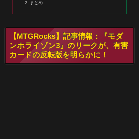
まとめ
【MTGRocks】記事情報：『モダ
ンホライゾン3』のリークが、有害
カードの反転版を明らかに！