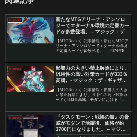
関連記事
新たなMTGアリーナ・アンソロ
mtgrocks
ジーでエターナル環境の定番カー
ドが多数登場。 – マジック：ザ・
ギャザリング
【MTGRocks】記事情報：新たなMTGア
リーナ・アンソロジーでエターナル環境
の定番カードが多数登場。 2024年8月
中旬に登場した「Arena Anthology 1＆
2」に続き、突如として「Arena
Anthology 3」...
影響力の大きい禁止解除により、
mtgrocks
汎用性の高い対策カードが333％
高騰。- マジック：ザ・ギャザリ
ング
【MTGRocks】記事情報：影響力の大き
い禁止解除により、汎用性の高い対策カ
ードが333％高騰。モダンにおける「苛
立たしいガラクタ」の急騰とメタゲーム
への影響5月18日に発表された禁止制限
告知によってモダン環境は大きな変貌を
『ダスクモーン：戦慄の館』の脅
mtgrocks
遂げ、それに伴...
威がモダンで活躍後、価格が約
3700円になりました。 – マジッ
ク：ザ・ギャザリング