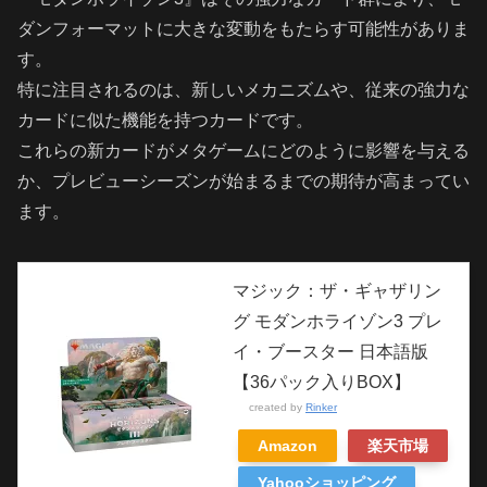
ダンフォーマットに大きな変動をもたらす可能性がありま
す。
特に注目されるのは、新しいメカニズムや、従来の強力な
カードに似た機能を持つカードです。
これらの新カードがメタゲームにどのように影響を与える
か、プレビューシーズンが始まるまでの期待が高まってい
ます。
マジック：ザ・ギャザリン
グ モダンホライゾン3 プレ
イ・ブースター 日本語版
【36パック入りBOX】
created by
Rinker
Amazon
楽天市場
Yahooショッピング