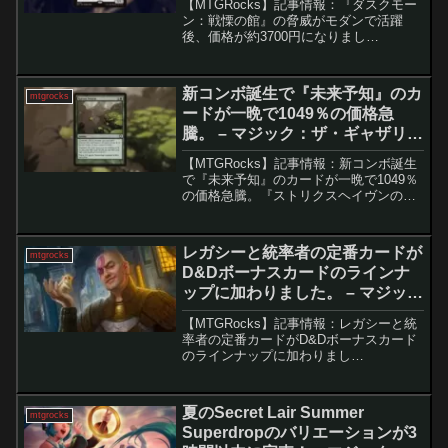
【MTGRocks】記事情報：『ダスクモー
ン：戦慄の館』の脅威がモダンで活躍
後、価格が約3700円になりまし
た。 『ダスクモーン：戦慄の館』から
登場した「ベイルマークの大主」は、そ
のユニークな能力と広範な使用可能性に
新コンボ誕生で『未来予知』のカ
mtgrocks
より、発売から数か月...
ードが一晩で1049％の価格急
騰。 – マジック：ザ・ギャザリン
グ
【MTGRocks】記事情報：新コンボ誕生
で『未来予知』のカードが一晩で1049％
の価格急騰。『ストリクスヘイヴンの秘
密』のリーク情報をきっかけとした「大
量の芽吹き」の価格高騰『ストリクスヘ
イヴンの秘密』の公式プレビュー開始を
レガシーと統率者の定番カードが
mtgrocks
目前に控え、リ...
D&Dボーナスカードのラインナ
ップに加わりました。 – マジッ
ク：ザ・ギャザリング
【MTGRocks】記事情報：レガシーと統
率者の定番カードがD&Dボーナスカード
のラインナップに加わりまし
た。 Magic: The Gathering（MTG）の
シークレットレイヤーは、その限定印刷
モデルに賛否が分かれるものの、早い
夏のSecret Lair Summer
mtgrocks
配...
Superdropのバリエーションが3