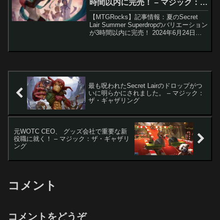
時間以内に完売！ – マジック：
ザ・ギャザリング
【MTGRocks】記事情報：夏のSecret
Lair Summer Superdropのバリエーション
が3時間以内に完売！ 2024年6月24日に
新しい『マジック：ザ・ギャザリング』
のSecret Lair Summer Superdr...
最も呪われたSecret Lairのドロップがつ
いに明らかにされました。 – マジック：
ザ・ギャザリング
元WOTC CEO、 グッズ会社で重要な新
役職に就く！ – マジック：ザ・ギャザリ
ング
コメント
コメントをどうぞ