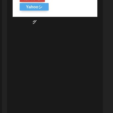
Yahooシ
ョッピン
グ