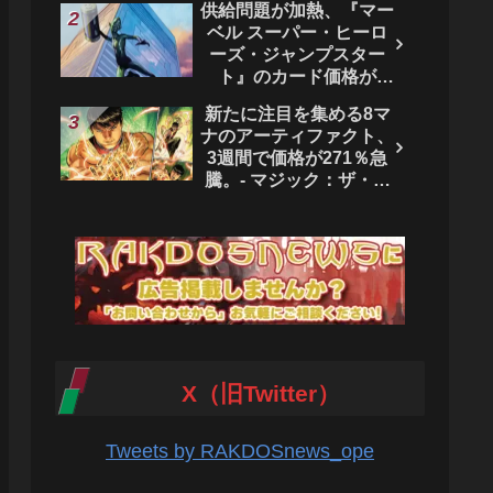
供給問題が加熱、『マー
ベル スーパー・ヒーロ
ーズ・ジャンプスター
ト』のカード価格が
4444％急騰。 - マジッ
新たに注目を集める8マ
ク：ザ・ギャザリング
ナのアーティファクト、
3週間で価格が271％急
騰。- マジック：ザ・ギ
ャザリング
X（旧Twitter）
Tweets by RAKDOSnews_ope