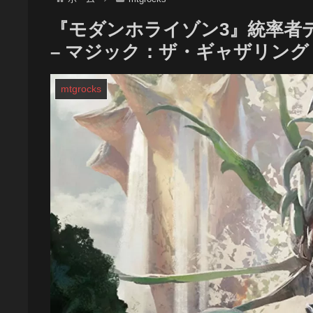
『モダンホライゾン3』統率者デ
– マジック：ザ・ギャザリング
mtgrocks