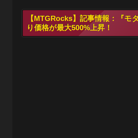
【MTGRocks】記事情報：『
り価格が最大500%上昇！