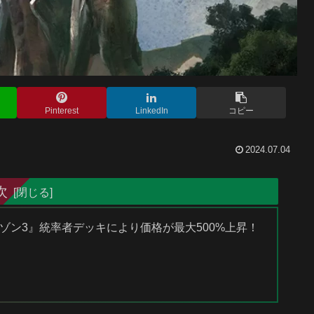
Pinterest
LinkedIn
コピー
2024.07.04
次
イゾン3』統率者デッキにより価格が最大500%上昇！