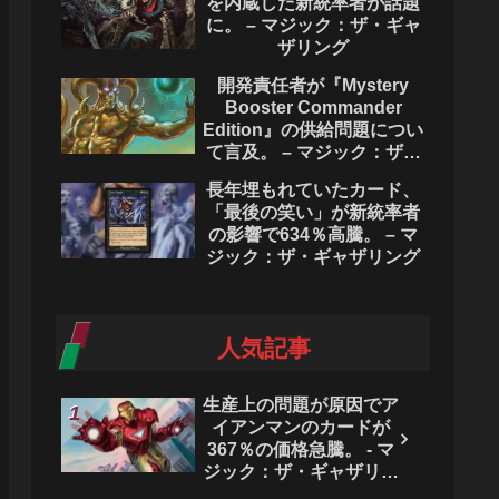
を内蔵した新統率者が話題
に。 – マジック：ザ・ギャ
ザリング
開発責任者が『Mystery
Booster Commander
Edition』の供給問題につい
て言及。 – マジック：ザ・
ギャザリング
長年埋もれていたカード、
「最後の笑い」が新統率者
の影響で634％高騰。 – マ
ジック：ザ・ギャザリング
人気記事
生産上の問題が原因でア
イアンマンのカードが
367％の価格急騰。 - マ
ジック：ザ・ギャザリン
グ