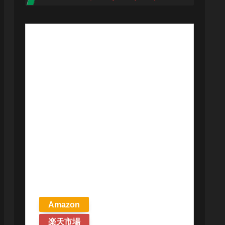
【予約商品
2026年4月24日
発売予定】 マ
ジック ザ・ギ
ャザリング ス
トリクスヘイ
ヴンの秘密 統
率者デッキ プ
リズマリの技
巧 英語版 MTG
Amazon
楽天市場