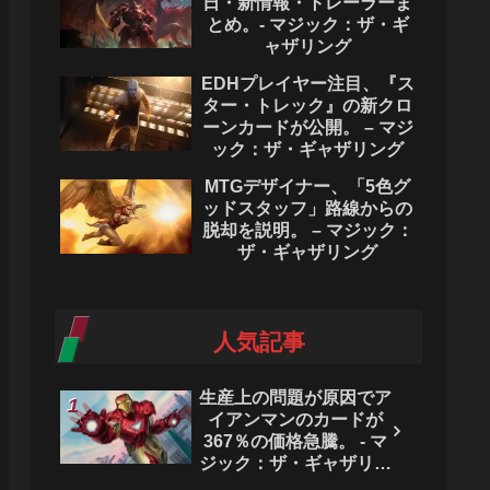
日・新情報・トレーラーま
とめ。- マジック：ザ・ギ
ャザリング
EDHプレイヤー注目、『ス
ター・トレック』の新クロ
ーンカードが公開。 – マジ
ック：ザ・ギャザリング
MTGデザイナー、「5色グ
ッドスタッフ」路線からの
脱却を説明。 – マジック：
ザ・ギャザリング
人気記事
生産上の問題が原因でア
イアンマンのカードが
367％の価格急騰。 - マ
ジック：ザ・ギャザリン
グ