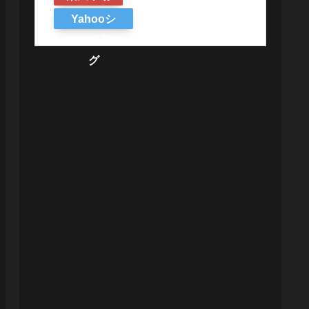
Yahooシ
ョッピン
グ