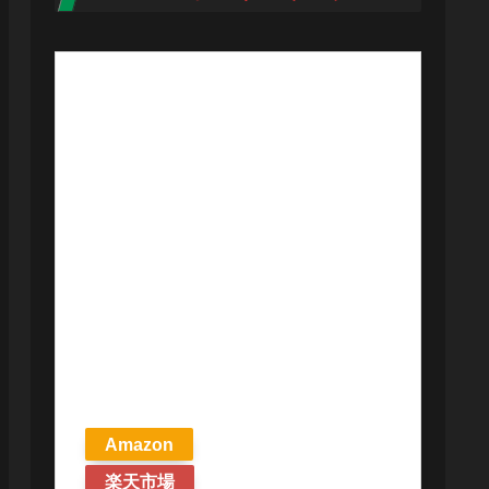
【予約商品
2026年4月24日
発売予定】 マ
ジック ザ・ギ
ャザリング ス
トリクスヘイ
ヴンの秘密 統
率者デッキ プ
リズマリの技
巧 英語版 MTG
Amazon
楽天市場