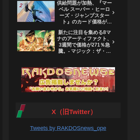
供給問題が加熱、『マー
ベル スーパー・ヒーロ
ーズ・ジャンプスター
ト』のカード価格が
4444％急騰。 - マジッ
新たに注目を集める8マ
ク：ザ・ギャザリング
ナのアーティファクト、
3週間で価格が271％急
騰。- マジック：ザ・ギ
ャザリング
X（旧Twitter）
Tweets by RAKDOSnews_ope