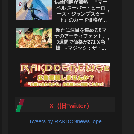
供給問題が加熱、『マー
ベル スーパー・ヒーロ
ーズ・ジャンプスター
ト』のカード価格が
4444％急騰。 - マジッ
新たに注目を集める8マ
ク：ザ・ギャザリング
ナのアーティファクト、
3週間で価格が271％急
騰。- マジック：ザ・ギ
ャザリング
X（旧Twitter）
Tweets by RAKDOSnews_ope