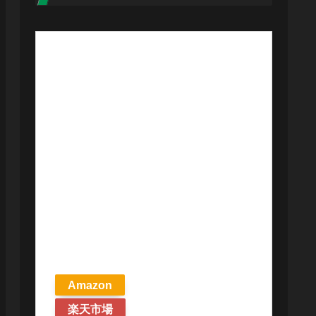
【予約商品
2026年4月24日
発売予定】 マ
ジック ザ・ギ
ャザリング ス
トリクスヘイ
ヴンの秘密 統
率者デッキ プ
リズマリの技
巧 英語版 MTG
Amazon
楽天市場