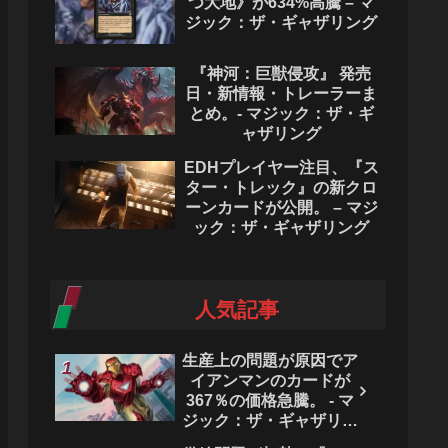
つ大地》が634%高騰 – マ
ジック：ザ・ギャザリング
『神河：巨獣侵攻』 発売
日・新情報・トレーラーま
とめ。- マジック：ザ・ギ
ャザリング
EDHプレイヤー注目、『ス
ター・トレック』の新クロ
ーンカードが公開。 – マジ
ック：ザ・ギャザリング
人気記事
生産上の問題が原因でア
イアンマンのカードが
367％の価格急騰。 - マ
ジック：ザ・ギャザリン
グ