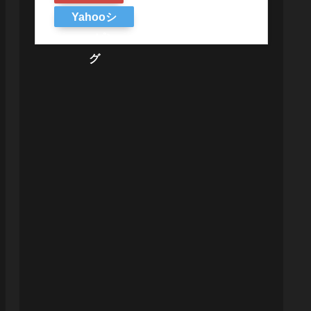
Yahooシ
ョッピン
グ