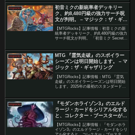
ドが多数公開され、注目のプロモカード
初音ミクの新統率者デッキリー
mtgrocks
も発表されま...
ク、約8,480円級の強力サーチ呪
文が判明。 – マジック：ザ・ギャ
ザリング
【MTGRocks】記事情報：初音ミクの新
統率者デッキリーク、約8,480円級の強力
サーチ呪文が判明。 「初音ミク Secret
Lair」新規リークまとめWizards of the
Coastは、発売予定の「初音ミク Secret
La...
MTG 『霊気走破』のスポイラー
mtgrocks
シーズンは明日開始します。 – マ
ジック：ザ・ギャザリング
【MTGRocks】記事情報：MTG 『霊気
走破』のスポイラーシーズンは明日開始
します。2025年の最初のスタンダード対
応セット『霊気走破』のスポイラーシー
ズンがいよいよ開始。物語が本日完結
し、新たなカード情報が公開され始めて
『モダンホライゾン3』のエルド
mtgrocks
います。ここで...
ラージ・カードをシリアル化する
と、コレクター・ブースターが宝
くじ券に変わるかもしれません！
【MTGRocks】記事情報：『モダンホラ
– マジック：ザ・ギャザリング
イゾン3』のエルドラージ・カードをシリ
アル化すると、コレクター・ブースター