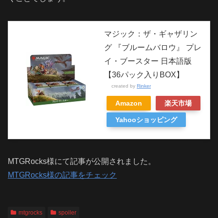
マジック：ザ・ギャザリン
グ 『ブルームバロウ』 プレ
イ・ブースター 日本語版
【36パック入りBOX】
created by
Rinker
Amazon
楽天市場
Yahooショッピング
MTGRocks様にて記事が公開されました。
MTGRocks様の記事をチェック
mtgrocks
spoiler