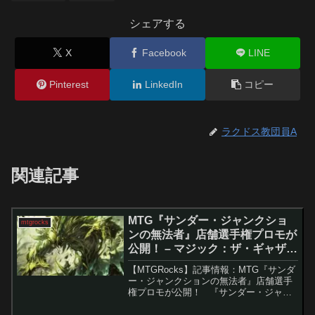
シェアする
X
Facebook
LINE
Pinterest
LinkedIn
コピー
ラクドス教団員A
関連記事
MTG『サンダー・ジャンクショ
mtgrocks
ンの無法者』店舗選手権プロモが
公開！ – マジック：ザ・ギャザリ
ング
【MTGRocks】記事情報：MTG『サンダ
ー・ジャンクションの無法者』店舗選手
権プロモが公開！ 『サンダー・ジャン
クションの無法者』のスポイラーシーズ
ンが開始し、新メカニズムや強力なカー