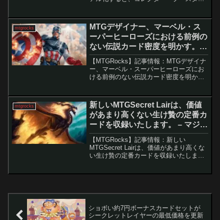
が宝くじ券に変わるかもしれませ
ん！ 『モダンホライゾン3』の公式プレ
ビューが始まり、セットに含まれる新た
MTGデザイナー、マーベル・ス
mtgrocks
なカードが数多く公開...
ーパーヒーローズにおける前例の
ない伝説カード密度を明かす。 –
マジック：ザ・ギャザリング
【MTGRocks】記事情報：MTGデザイナ
ー、マーベル・スーパーヒーローズにお
ける前例のない伝説カード密度を明か
す。『マーベル スーパー・ヒーローズ』
における伝説のクリーチャーの急増とル
ールの課題マジック：ザ・ギャザリング
新しいMTGSecret Lairは、価値
mtgrocks
の最新セット『マ...
があまり高くない生け贄の定番カ
ードを収録いたします。 – マジッ
ク：ザ・ギャザリング
【MTGRocks】記事情報：新しい
MTGSecret Lairは、価値があまり高くな
い生け贄の定番カードを収録いたしま
す。 2024年6月24日に、Secret Lair
Summer Superdrop 2024がライブ配信さ
れ...
ショボい約7円ボーナスカードセットが
シークレットレイヤーの最低価格を更新