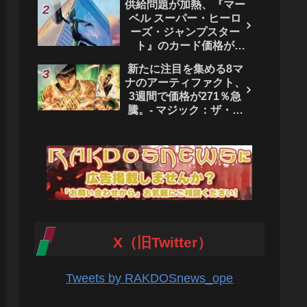
供給問題が加熱、『マー
ベル スーパー・ヒーロ
ーズ・ジャンプスター
ト』のカード価格が
4444％急騰。 - マジッ
新たに注目を集める8マ
ク：ザ・ギャザリング
ナのアーティファクト、
3週間で価格が271％急
騰。- マジック：ザ・ギ
ャザリング
X（旧Twitter）
Tweets by RAKDOSnews_ope