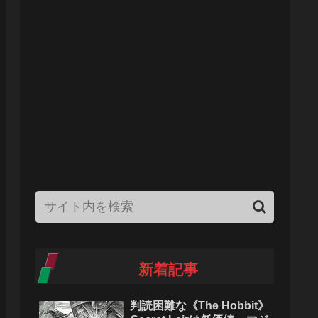
新着記事
判読困難な《The Hobbit》