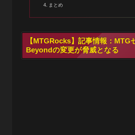
まとめ
【MTGRocks】記事情報：MTG
Beyondの変更が脅威となる