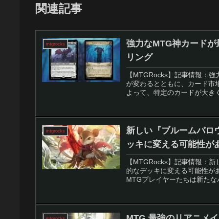
関連記事
強力なMTG神カードが最
mtgrocks
リング
【MTGRocks】記事情報：
が変わるとともに、カード市
よって、特定のカードが大きく
新しい『ブルームバロ
mtgrocks
ッキに変える可能性があ
【MTGRocks】記事情報
的なデッキに変える可能性が
MTGプレイヤーたちは新たな
MTG 最強のリアニメ
mtgrocks