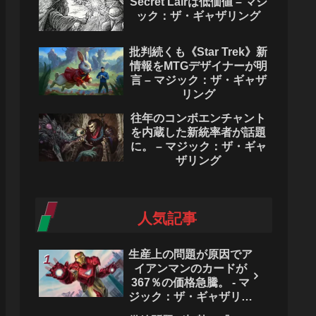
Secret Lairは低価値 – マジ
ック：ザ・ギャザリング
批判続くも《Star Trek》新
情報をMTGデザイナーが明
言 – マジック：ザ・ギャザ
リング
往年のコンボエンチャント
を内蔵した新統率者が話題
に。 – マジック：ザ・ギャ
ザリング
人気記事
生産上の問題が原因でア
イアンマンのカードが
367％の価格急騰。 - マ
ジック：ザ・ギャザリン
グ