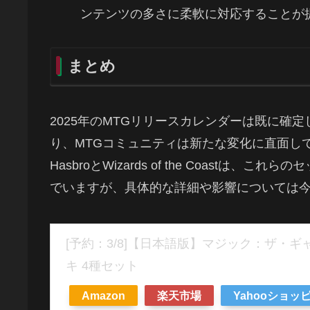
ンテンツの多さに柔軟に対応することが
まとめ
2025年のMTGリリースカレンダーは既に確定してお
り、MTGコミュニティは新たな変化に直面し
HasbroとWizards of the Coast
でいますが、具体的な詳細や影響については
[予約：3/8]【日本語版】マジック：ザ・ギャザ
キ 4種セット
Amazon
楽天市場
Yahooショッ