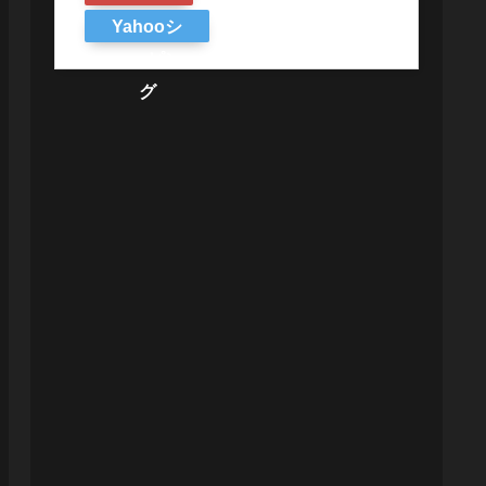
Yahooシ
ョッピン
グ