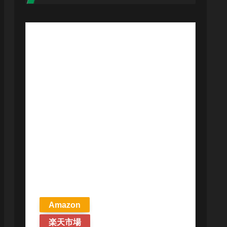
【予約商品
2026年4月24日
発売予定】 マ
ジック ザ・ギ
ャザリング ス
トリクスヘイ
ヴンの秘密 統
率者デッキ プ
リズマリの技
巧 英語版 MTG
Amazon
楽天市場