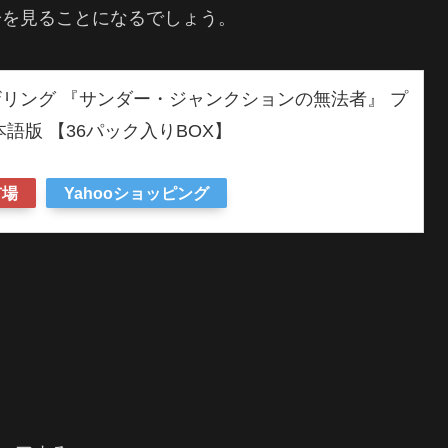
子を見ることになるでしょう。
リング 『サンダー・ジャンクションの無法者』 プ
語版 【36パック入りBOX】
市場
Yahooショッピング