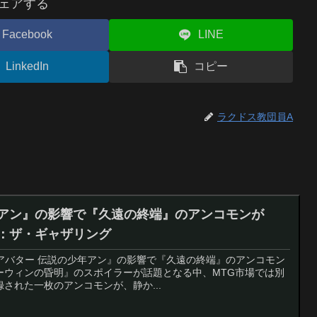
ェアする
Facebook
LINE
LinkedIn
コピー
ラクドス教団員A
年アン』の影響で『久遠の終端』のアンコモンが
ク：ザ・ギャザリング
：『アバター 伝説の少年アン』の影響で『久遠の終端』のアンコモン
ローウィンの昏明』のスポイラーが話題となる中、MTG市場では別
された一枚のアンコモンが、静か...