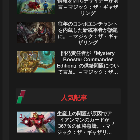
情報をMTGデザイナーが明
言 – マジック：ザ・ギャザ
リング
往年のコンボエンチャント
を内蔵した新統率者が話題
に。 – マジック：ザ・ギャ
ザリング
開発責任者が『Mystery
Booster Commander
Edition』の供給問題につい
て言及。 – マジック：ザ・
ギャザリング
人気記事
生産上の問題が原因でア
イアンマンのカードが
367％の価格急騰。 - マ
ジック：ザ・ギャザリン
グ