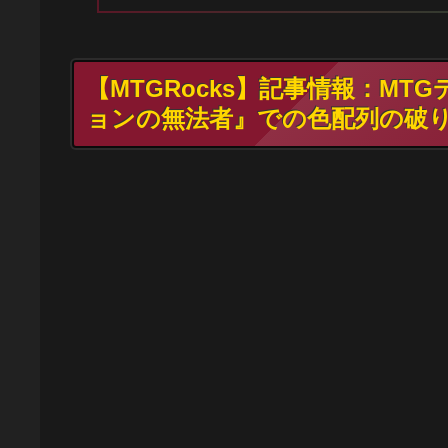
【MTGRocks】記事情報：M
ョンの無法者』での色配列の破