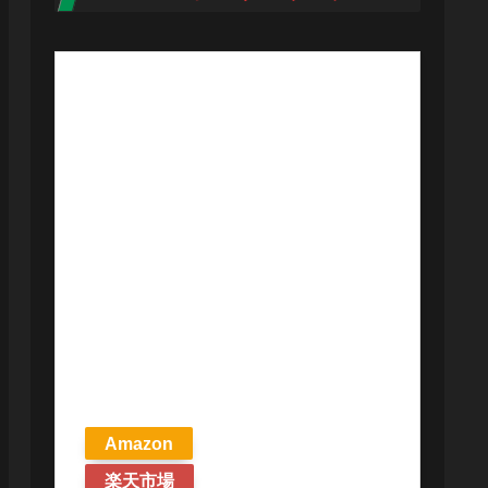
【予約商品
2026年4月24日
発売予定】 マ
ジック ザ・ギ
ャザリング ス
トリクスヘイ
ヴンの秘密 統
率者デッキ プ
リズマリの技
巧 英語版 MTG
Amazon
楽天市場