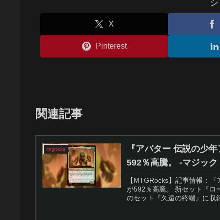
シ
X
Pinterest
関連記事
『アバター 伝説の少
mtgrocks
592％高騰。 -マジッ
【MTGRocks】記事情報
が592％高騰。 新セット『
のセット『久遠の終端』に収録