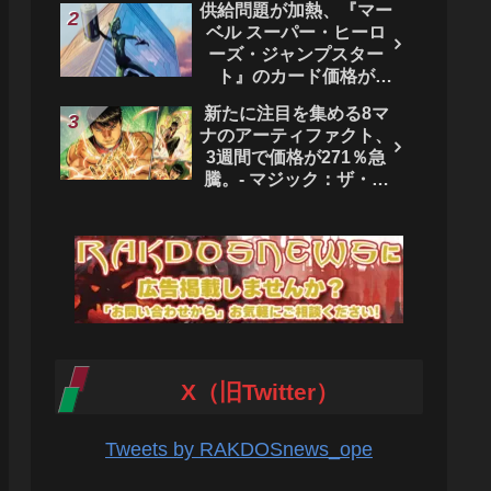
供給問題が加熱、『マー
ベル スーパー・ヒーロ
ーズ・ジャンプスター
ト』のカード価格が
4444％急騰。 - マジッ
新たに注目を集める8マ
ク：ザ・ギャザリング
ナのアーティファクト、
3週間で価格が271％急
騰。- マジック：ザ・ギ
ャザリング
X（旧Twitter）
Tweets by RAKDOSnews_ope