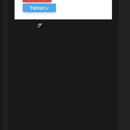
Yahooシ
ョッピン
グ