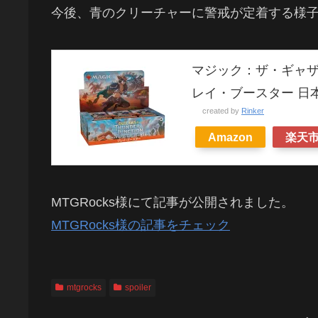
今後、青のクリーチャーに警戒が定着する様
マジック：ザ・ギャザ
レイ・ブースター 日本
created by
Rinker
Amazon
楽天
MTGRocks様にて記事が公開されました。
MTGRocks様の記事をチェック
mtgrocks
spoiler