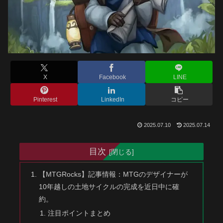
X
Facebook
LINE
Pinterest
LinkedIn
コピー
2025.07.10
2025.07.14
目次
【MTGRocks】記事情報：MTGのデザイナーが
10年越しの土地サイクルの完成を近日中に確
約。
注目ポイントまとめ