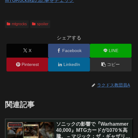
MTGRocks様の記事をチェック
mtgrocks
spoiler
シェアする
X
Facebook
LINE
Pinterest
LinkedIn
コピー
ラクドス教団員A
関連記事
ソニックの影響で『Warhammer
mtgrocks
40,000』MTGカードが1070％高
騰。 – マジック：ザ・ギャザリン