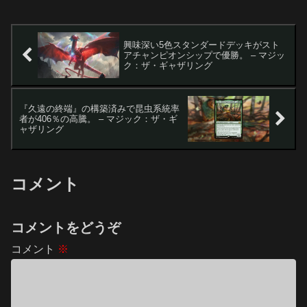
補助セットです。これ...
興味深い5色スタンダードデッキがスト
アチャンピオンシップで優勝。 – マジッ
ク：ザ・ギャザリング
『久遠の終端』の構築済みで昆虫系統率
者が406％の高騰。 – マジック：ザ・ギ
ャザリング
コメント
コメントをどうぞ
コメント
※