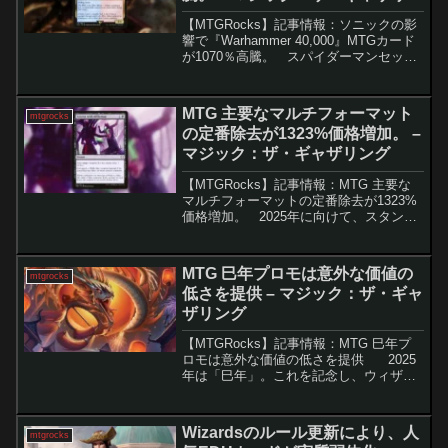
グ
【MTGRocks】記事情報：ソニックの影
響で『Warhammer 40,000』MTGカード
が1070％高騰。 スパイダーマンセット
のスポイラーシーズンが終了したもの
の、市場は大きく動いていません。プレ
コンが存在しないことや新しい伝説...
MTG 主要なマルチフォーマット
mtgrocks
の定番除去が1323%価格増加。 –
マジック：ザ・ギャザリング
【MTGRocks】記事情報：MTG 主要な
マルチフォーマットの定番除去が1323%
価格増加。 2025年に向けて、スタンダ
ードの人気が再び高まりを見せていま
す。その影響で、多くのカードの需要と
価格が上昇しています。その中でも、特
MTG 巳年プロモは意外な価値の
mtgrocks
に注目...
低さを提供 – マジック：ザ・ギャ
ザリング
【MTGRocks】記事情報：MTG 巳年プ
ロモは意外な価値の低さを提供 2025
年は「巳年」。これを記念し、ウィザー
ズ・オブ・ザ・コーストが特別なプロモ
カードを6種類公開した。このプロモカー
ドは、蛇をテーマにした強力なカードの
Wizardsのルール更新により、人
mtgrocks
再...