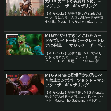
気EDHカードが実質弱体化。 –
マジック：ザ・ギャザリング
【MTGRocks】記事情報：Wizardsのル
ール更新により、人気EDHカードが実質
弱体化。Magic: The Gatheringにおい
て、マナ能力の要件に関するルール変更
が行われ、ライブラリーからカードを移
動させる能力がマナ能力の定義...
MTGで“やりすぎ”とされたカー
mtgrocks
ドがプレイドー版シークレットレ
アに登場。 – マジック：ザ・ギャ
ザリング
【MTGRocks】記事情報：MTGで“やり
すぎ”とされたカードがプレイドー版シー
クレットレアに登場。 2026年の新情
報が発表される直前、シークレットレア
から注目すべきボーナスカードやコラボ
情報が明らかになりました。今回の目玉
MTG Arenaに登場予定の恐るべ
mtgrocks
は、...
き禁止コンボパーツセット – マジ
ック：ザ・ギャザリング
【MTGRocks】記事情報：MTG Arenaに
登場予定の恐るべき禁止コンボパーツセ
ット Magic: The Gathering（MTG）の
新作『ファウンデーションズ・ジャンプ
スタート』は、再録と新カードが豊富な