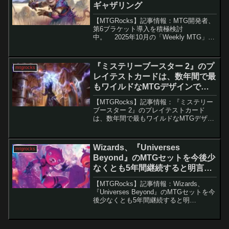
ギャザリング
【MTGRocks】記事情報：MTG開発者、
第6ブラケット導入を積極検討
中。 2025年10月の「Weekly MTG」配
信では、統率者戦・フォーマットに関す
る大規模なアップデートが発表されまし
た。10枚の「ゲームチェンジャー」カー
『ミステリーブースター 2』のプ
mtgrocks
ド...
レイテストカードは、数年間で最
もワイルドなMTGデザインで
す。 – マジック：ザ・ギャザリン
【MTGRocks】記事情報：『ミステリー
グ
ブースター 2』のプレイテストカード
は、数年間で最もワイルドなMTGデザイ
ンです。 先週末、予告されていなかっ
たにもかかわらず、MTGの新たなスポイ
ラーシーズンが突如として始まりまし
Wizards、『Universes
mtgrocks
た。今回は...
Beyond』のMTGセットを今後少
なくとも5年間継続すると明言。
– マジック：ザ・ギャザリング
【MTGRocks】記事情報：Wizards、
『Universes Beyond』のMTGセットを今
後少なくとも5年間継続すると明
言。 『Universes Beyond』は、MTG
の世界に外部IPを取り込む革新的なシリ
ーズとして登場...