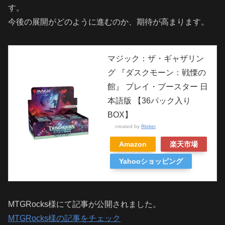
す。
今後の展開がどのように進むのか、期待が高まります。
マジック：ザ・ギャザリン
グ 『ダスクモーン：戦慄の
館』 プレイ・ブースター 日
本語版 【36パック入り
BOX】
created by
Rinker
Amazon
楽天市場
Yahooショッピング
MTGRocks様にて記事が公開されました。
MTGRocks様の記事をチェック