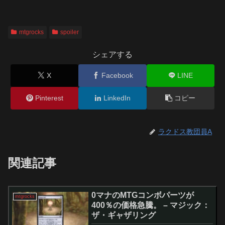
mtgrocks
spoiler
シェアする
X
Facebook
LINE
Pinterest
LinkedIn
コピー
ラクドス教団員A
関連記事
0マナのMTGコンボパーツが
mtgrocks
400％の価格急騰。 – マジック：
ザ・ギャザリング