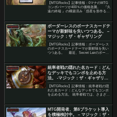
【MTGRocks】記事情報：0マナのMTG
コンボパーツが400％の価格急騰。 『久
遠の終端 』の構築済み「惑星を形作る
者」は、わずかなアップグレードで競技
レベルのデッキに仕上がる優秀な構成と
なっており、初心者にもおすすめの内容
ボーダーレスのボーナスカードテ
mtgrocks
となって...
ーマが新鮮味を失いつつある。 –
マジック：ザ・ギャザリング
【MTGRocks】記事情報：ボーダーレス
のボーナスカードテーマが新鮮味を失い
つつある。 最近、Secret Lairのボーナ
スカードが続々と登場しています。ウィ
ザーズ・オブ・ザ・コーストが出荷時間
を大幅に改善した結果、これらのボー
統率者戦の隠れた名カード：どん
mtgrocks
ナ...
なデッキでもコンボを止める方
法。 -マジック：ザ・ギャザリン
グ
【MTGRocks】記事情報：統率者戦の隠
れた名カード：どんなデッキでもコンボ
を止める方法。 統率者戦では、さまざま
なデッキタイプが存在しますが、その中
でも「コンボ」は最も議論を呼ぶ戦略で
す。コンボは正当な勝ち筋ですが、あま
MTG開発者、第6ブラケット導入
mtgrocks
りに早い決着はゲ...
を積極検討中。 – マジック：ザ・