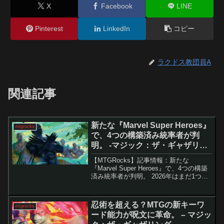
X
Facebook
LINE
Pinterest
LinkedIn
コピー
ラクドス教団員A
関連記事
新たな『Marvel Super Heroes』
mtgrocks
で、4つの構築済み統率者が判
明。 -マジック：ザ・ギャザリン
グ
【MTGRocks】記事情報：新たな
『Marvel Super Heroes』で、4つの構築
済み統率者が判明。 2026年はまだ1つの
セットしか発売されていないにもかかわ
らず、生産トラブルによる大量リークが
続発し、MTG界隈は混乱気味です。...
忍術を超える？MTGの新キーワ
mtgrocks
ード能力が呪文に革命。 – マジッ