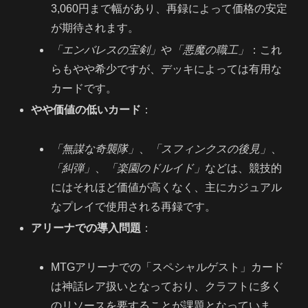
3,060円まで幅があり、再録によって価格の安定
が期待されます。
「エンバレスの宝剣」
や
「悪魔の職工」
：これ
らもやや希少ですが、デッキによっては有用な
カードです。
やや価値の低いカード
：
「無謀な奇襲隊」
、
「スフィンクスの後見」
、
「糾弾」
、
「楽園のドルイド」
などは、競技的
にはそれほど価値が高くなく、主にカジュアル
なプレイで使用される再録です。
アリーナでの導入問題
：
MTGアリーナでの「スペシャルゲスト」カード
は神話レア扱いとなっており、クラフトに多く
のリソースを要することが課題となっていま