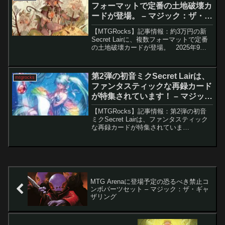
フォーマットで定番の土地破壊カ
ードが登場。 – マジック：ザ・ギ
ャザリング
【MTGRocks】記事情報：約3万円の新
Secret Lairに、複数フォーマットで定番
の土地破壊カードが登場。 2025年9月
のMagicCon: Atlantaで発表された数々の
Secret Lair製品の中でも、特に注目を集
めた...
第2弾の初音ミクSecret Lairは、
mtgrocks
ファンタスティックな再録カード
が特集されています！ – マジッ
ク：ザ・ギャザリング
【MTGRocks】記事情報：第2弾の初音
ミクSecret Lairは、ファンタスティック
な再録カードが特集されていま
す！ 初音ミクがMTGの世界に再び登
場し、大きな話題を呼んでいます。最近
発売された初音ミクをテーマにした
Sec...
MTG Arenaに登場予定の恐るべき禁止コ
ンボパーツセット – マジック：ザ・ギャ
ザリング