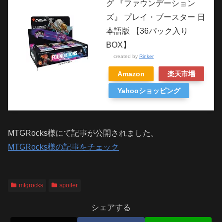
グ 『ファウンデーション
ズ』 プレイ・ブースター 日
本語版 【36パック入り
BOX】
created by
Rinker
Amazon
楽天市場
Yahooショッピング
MTGRocks様にて記事が公開されました。
MTGRocks様の記事をチェック
mtgrocks
spoiler
シェアする