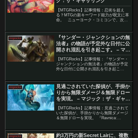
ク：ザ・ギャザリング
【MTGRocks】記事情報：忍術を超え
る？MTGの新キーワード能力が呪文に革
命。 ニューヨーク・コミコンで、次期
MTGクロスオーバーセット「ティーンエ
イジ・ミュータント・ニンジャ・タート
ルズ（TMNT）」の最新情報とスポイラ
『サンダー・ジャンクションの無
mtgrocks
ーが公開さ...
法者』の物語が予定外な日付に公
開され混乱を引き起こす。 – マジ
ック：ザ・ギャザリング
【MTGRocks】記事情報：『サンダー・
ジャンクションの無法者』の物語が予定
外な日付に公開され混乱を引き起こ
す。 『サンダー・ジャンクションの無
法者』は、期待が高まっている次のプレ
ミアセットです。最近のリークや「An
見過ごされていた探偵が、手掛か
mtgrocks
Offer o...
りから無限ダメージ＆無限ドロー
を実現。 – マジック：ザ・ギャザ
リング
【MTGRocks】記事情報：見過ごされて
いた探偵が、手掛かりから無限ダメージ
＆無限ドローを実現。 『Ravnica:
Cluedo Edition』で登場した「Lonis,
Genetics Expert」は、登場当時こそ注目
度が高くなか...
約3万円の新Secret Lairに、複数
mtgrocks