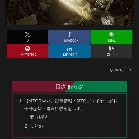
X
Facebook
LINE
Pinterest
LinkedIn
コピー
2024.03.13
目次
【MTGRocks】記事情報：MTGプレイヤーが不
十分な禁止発表に懸念を示す。
要点解説
まとめ