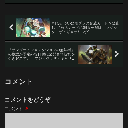
ック」に大きな影響を与える禁止カード
の発表が行われました。特に「星景」に
収録される...
MTGがついにモダンの脅威カードを禁止
し、1枚のカードの制限を解除 – マジッ
ク：ザ・ギャザリング
『サンダー・ジャンクションの無法者』
の物語が予定外な日付に公開され混乱を
引き起こす。 – マジック：ザ・ギャザリ
ング
コメント
コメントをどうぞ
コメント
※