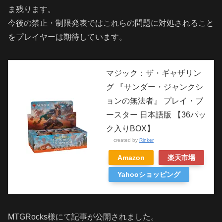
ま残ります。
今後の禁止・制限発表ではこれらの問題に対処されること
をプレイヤーは期待しています。
マジック：ザ・ギャザリン
グ 『サンダー・ジャンクシ
ョンの無法者』 プレイ・ブ
ースター 日本語版 【36パッ
ク入りBOX】
created by
Rinker
Amazon
楽天市場
Yahooショッピング
MTGRocks様にて記事が公開されました。