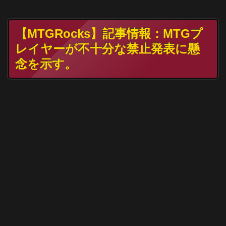
【MTGRocks】記事情報：MTGプ
レイヤーが不十分な禁止発表に懸
念を示す。