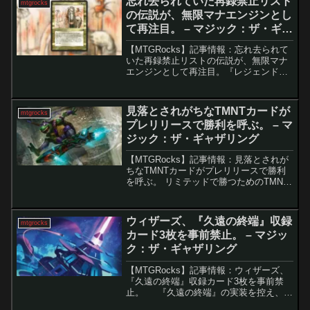
忘れ去られていた再録禁止リスト
mtgrocks
の伝説が、無限マナエンジンとし
て再注目。 – マジック：ザ・ギャ
ザリング
【MTGRocks】記事情報：忘れ去られて
いた再録禁止リストの伝説が、無限マナ
エンジンとして再注目。『レジェンド』
の稀少なクリーチャー、「Rasputin
Dreamweaver」を活用したデッキ構築と
コンボ本記事は、『レジェンド』に収録
見落とされがちなTMNTカードが
mtgrocks
さ...
プレリリースで勝利を呼ぶ。 – マ
ジック：ザ・ギャザリング
【MTGRocks】記事情報：見落とされが
ちなTMNTカードがプレリリースで勝利
を呼ぶ。 リミテッドで勝つためのTMNT
プレリ調整ポイントMTG×TMNTのプレ
リリースが目前に迫る中、アーリーアク
セス環境で判明したリミテッドの重要ポ
ウィザーズ、『久遠の終端』収録
mtgrocks
イントが...
カード3枚を事前禁止。 – マジッ
ク：ザ・ギャザリング
【MTGRocks】記事情報：ウィザーズ、
『久遠の終端』収録カード3枚を事前禁
止。 『久遠の終端』の実装を控え、
MTGアリーナのフォーマット「ヒストリ