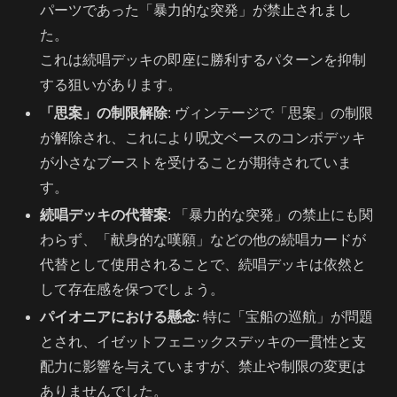
パーツであった「暴力的な突発」が禁止されまし
た。
これは続唱デッキの即座に勝利するパターンを抑制
する狙いがあります。
「思案」の制限解除
: ヴィンテージで「思案」の制限
が解除され、これにより呪文ベースのコンボデッキ
が小さなブーストを受けることが期待されていま
す。
続唱デッキの代替案
: 「暴力的な突発」の禁止にも関
わらず、「献身的な嘆願」などの他の続唱カードが
代替として使用されることで、続唱デッキは依然と
して存在感を保つでしょう。
パイオニアにおける懸念
: 特に「宝船の巡航」が問題
とされ、イゼットフェニックスデッキの一貫性と支
配力に影響を与えていますが、禁止や制限の変更は
ありませんでした。