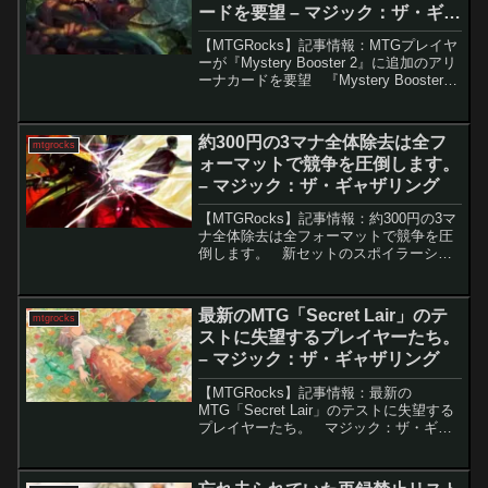
ードを要望 – マジック：ザ・ギャ
ザリング
【MTGRocks】記事情報：MTGプレイヤ
ーが『Mystery Booster 2』に追加のアリ
ーナカードを要望 『Mystery Booster
2』の公開が進む中、MTG Arena限定だ
ったカード「マルドゥの先導」が紙媒体
で登場...
約300円の3マナ全体除去は全フ
mtgrocks
ォーマットで競争を圧倒します。
– マジック：ザ・ギャザリング
【MTGRocks】記事情報：約300円の3マ
ナ全体除去は全フォーマットで競争を圧
倒します。 新セットのスポイラーシー
ズンでは、多くのカードが期待を集めま
すが、実際の使用感が予想を裏切ること
も珍しくありません。「別行動」はその
最新のMTG「Secret Lair」のテ
mtgrocks
典型例で、...
ストに失望するプレイヤーたち。
– マジック：ザ・ギャザリング
【MTGRocks】記事情報：最新の
MTG「Secret Lair」のテストに失望する
プレイヤーたち。 マジック：ザ・ギャ
ザリング（MTG）の「Secret Lair」は独
自のメカニズムを持つカードを限定的に
提供することで知られています...