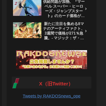
供給問題が加熱、『マー
ベル スーパー・ヒーロ
ーズ・ジャンプスター
ト』のカード価格が
4444％急騰。 - マジッ
新たに注目を集める8マ
ク：ザ・ギャザリング
ナのアーティファクト、
3週間で価格が271％急
騰。- マジック：ザ・ギ
ャザリング
X（旧Twitter）
Tweets by RAKDOSnews_ope