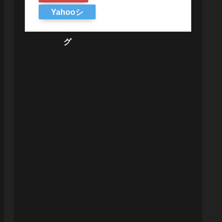
Yahooシ
ョッピン
グ