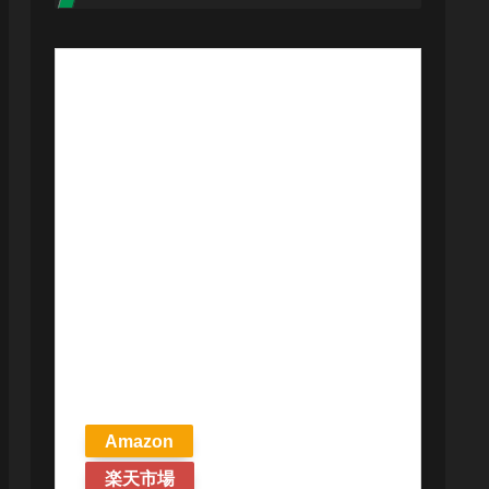
【予約商品
2026年4月24日
発売予定】 マ
ジック ザ・ギ
ャザリング ス
トリクスヘイ
ヴンの秘密 統
率者デッキ プ
リズマリの技
巧 英語版 MTG
Amazon
楽天市場