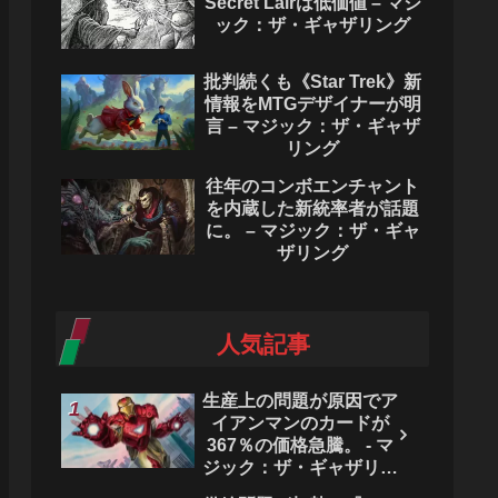
Secret Lairは低価値 – マジ
ック：ザ・ギャザリング
批判続くも《Star Trek》新
情報をMTGデザイナーが明
言 – マジック：ザ・ギャザ
リング
往年のコンボエンチャント
を内蔵した新統率者が話題
に。 – マジック：ザ・ギャ
ザリング
人気記事
生産上の問題が原因でア
イアンマンのカードが
367％の価格急騰。 - マ
ジック：ザ・ギャザリン
グ