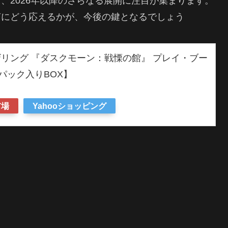
、2026年以降のさらなる展開に注目が集まります。
声にどう応えるかが、今後の鍵となるでしょう
リング 『ダスクモーン：戦慄の館』 プレイ・ブー
6パック入りBOX】
市場
Yahooショッピング