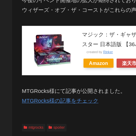
今後のイベント開催地の拡大が期待されており
ウィザーズ・オブ・ザ・コーストがこれらの
マジック：ザ・ギャザ
スター 日本語版 【3
created by
Rinker
Amazon
楽天
MTGRocks様にて記事が公開されました。
MTGRocks様の記事をチェック
mtgrocks
spoiler