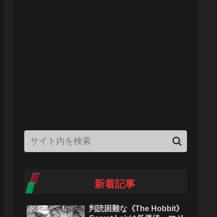
新着記事
判読困難な《The Hobbit》