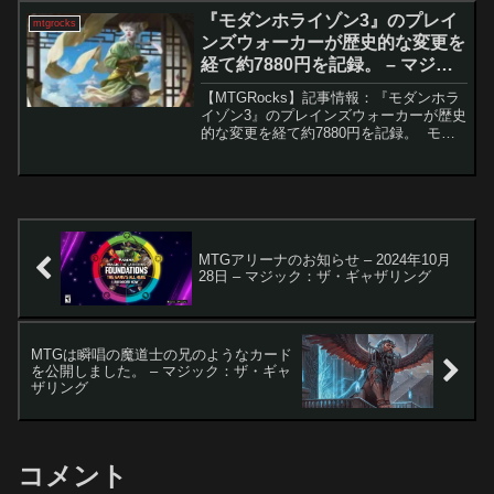
の昏明』の発売以降、統率者戦では各種
『モダンホライゾン3』のプレイ
mtgrocks
部族シナジ...
ンズウォーカーが歴史的な変更を
経て約7880円を記録。 – マジッ
ク：ザ・ギャザリング
【MTGRocks】記事情報：『モダンホラ
イゾン3』のプレインズウォーカーが歴史
的な変更を経て約7880円を記録。 モダ
ンの禁止・解禁により注目を浴びた「知
りたがりの学徒、タミヨウ」。特に「オ
パールのモックス」や「信仰無き物あさ
り」との相...
MTGアリーナのお知らせ – 2024年10月
28日 – マジック：ザ・ギャザリング
MTGは瞬唱の魔道士の兄のようなカード
を公開しました。 – マジック：ザ・ギャ
ザリング
コメント