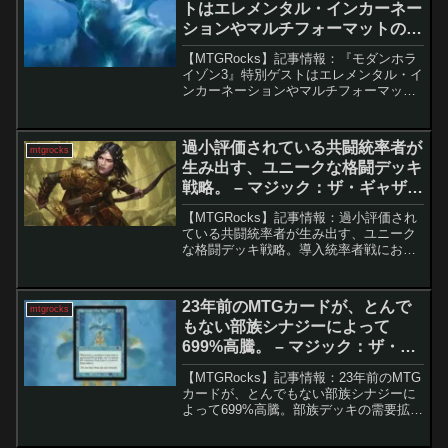
トはエレメンタル・インカーネー
ションやマルチフォーマットの定
番たち！ – マジック：ザ・ギャザ
【MTGRocks】記事情報：『モダンホラ
リング
イゾン3』特別ゲストはエレメンタル・イ
ンカーネーションやマルチフォーマット
の定番たち！ 『モダンホライゾン
3』のスポイラーシーズンが開始されまし
た！今回の公式発表では、これまでリー
過小評価されている共闘統率者が
mtgrocks
ク...
生み出す、ユニークな格闘デッキ
戦略。 – マジック：ザ・ギャザリ
ング
【MTGRocks】記事情報：過小評価され
ている共闘統率者が生み出す、ユニーク
な格闘デッキ戦略。導入統率者戦におい
て「共闘」は、最も強力なメカニズムの
一つとして知られています。2枚の統率者
を選べるため実質的に手札が1枚多い状態
23年前のMTGカードが、とんで
mtgrocks
でゲームを開始...
もない部族シナジーによって
699%高騰。 – マジック：ザ・ギ
ャザリング
【MTGRocks】記事情報：23年前のMTG
カードが、とんでもない部族シナジーに
よって699%高騰。部族デッキの需要拡大
を背景に、「過ぎ去りし表情」が供給不
足とともに急騰している。『ローウィン