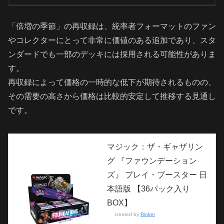
「倍増の季節」の再収録は、統率者フォーマットのファン
やコレクターにとって非常に価値のある追加であり、スタ
ンダードでも一部のデッキには採用される可能性がありま
す。
再収録によって価格の一時的な低下が期待されるものの、
その需要の高さから価格は比較的安定して推移する見通し
です。
マジック：ザ・ギャザリン
グ 『ファウンデーション
ズ』 プレイ・ブースター 日
本語版 【36パック入り
BOX】
created by
Rinker