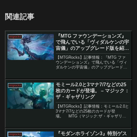
関連記事
『MTG ファウンデーションズ』
mtgrocks
で飛んでいる「ヴィダルケンの宇
宙儀」のアップグレード版を紹介
します。 – マジック：ザ・ギャザ
【MTGRocks】記事情報：『MTG ファ
リング
ウンデーションズ』で飛んでいる「ヴィ
ダルケンの宇宙儀」のアップグレード版
を紹介します。 MTGの新セット『ファ
ウンデーションズ』に登場する「ハイフ
ェイのトリックスター」は、既存の強力
モミール2.0と3マナ7/7などの25
mtgrocks
カード「ヴィ...
枚のカードが登場。 – マジック：
ザ・ギャザリング
【MTGRocks】記事情報：モミール2.0と
3マナ7/7などの25枚のカードが登
場。 MTG（マジック:ザ・ギャザリン
グ）の新セット『ダスクモーン：戦慄の
館』から、ついに全ての新カードが公開
されました。特にMTG Arena向けの『...
『モダンホライゾン3』特別ゲス
mtgrocks